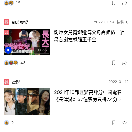
15
即時娛樂
2022-01-24
精選 ★
劉燁女兒霓娜遺傳父母高顏值 演
舞台劇撞樣賭王千金
00:38
43
電影
2022-01-12
2021年10部豆瓣高評分中國電影
《長津湖》57億票房只得7.4分？
2