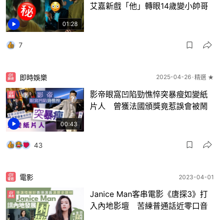
艾嘉新戲「他」轉眼14歲變小帥哥
01:28
7
即時娛樂
2025-04-26
精選 ★
影帝眼窩凹陷勁憔悴突暴瘦如變紙
片人 曾獲法國頒獎竟惹誤會被鬧
00:43
43
電影
2023-04-01
Janice Man客串電影《唐探3》打
入內地影壇 苦練普通話近零口音