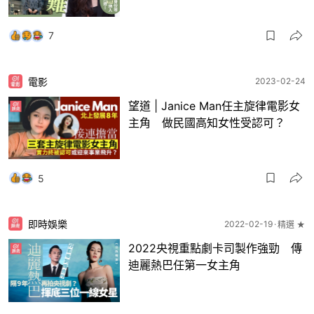
7
電影
2023-02-24
望道 | Janice Man任主旋律電影女
主角 做民國高知女性受認可？
5
即時娛樂
2022-02-19
精選 ★
2022央視重點劇卡司製作強勁 傳
迪麗熱巴任第一女主角