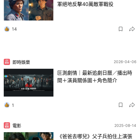
軍絕地反擊40萬敵軍戰役
14
即時娛樂
2026-04-06
叵測劇情｜最新追劇日曆／播出時
間＋演員關係圖＋角色簡介
1
電影
2025-08-14
《爸爸去哪兒》父子兵拍住上演張