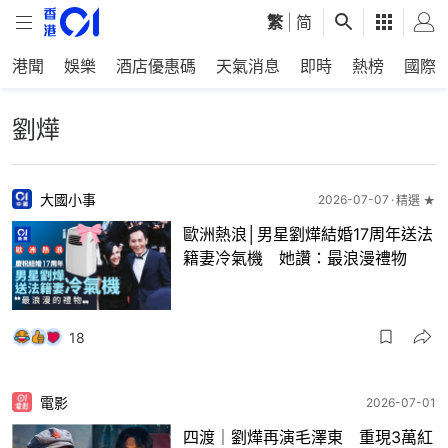
繁
|
简
港聞
娛樂
酒店優惠碼
天氣消息
即時
熱榜
國際
劉燁
大國小事
2026-07-07
精選 ★
歐洲熱浪│男星劉燁結婚17周年送法
籍妻冷氣機 她讚：最浪漫禮物
18
電影
2026-07-01
四渡｜劉燁再演毛澤東 重現3萬紅