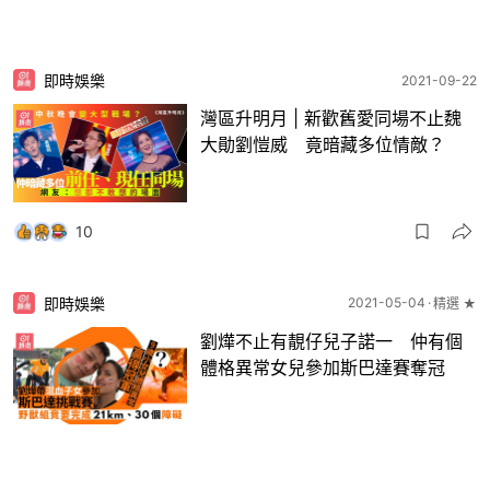
即時娛樂
2021-09-22
灣區升明月 | 新歡舊愛同場不止魏
大勛劉愷威 竟暗藏多位情敵？
10
即時娛樂
2021-05-04
精選 ★
劉燁不止有靚仔兒子諾一 仲有個
體格異常女兒參加斯巴達賽奪冠
11