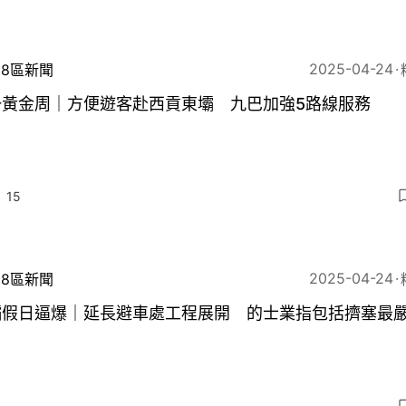
2025-04-24
18區新聞
一黃金周｜方便遊客赴西貢東壩 九巴加強5路線服務
15
2025-04-24
18區新聞
壩假日逼爆｜延長避車處工程展開 的士業指包括擠塞最