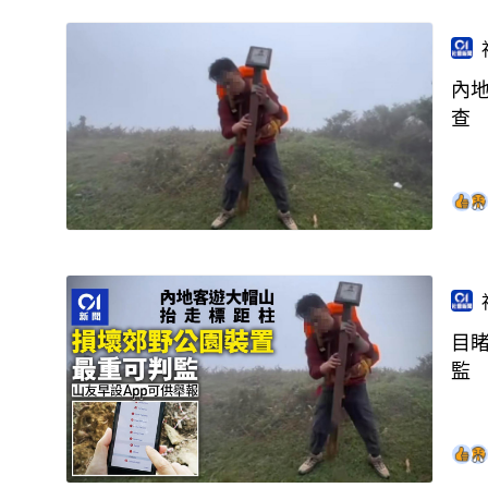
內地
查
目
監