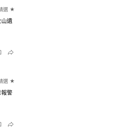
精選 ★
火山遺
精選 ★
意報警