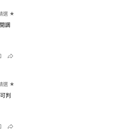
精選 ★
開調
精選 ★
置可判