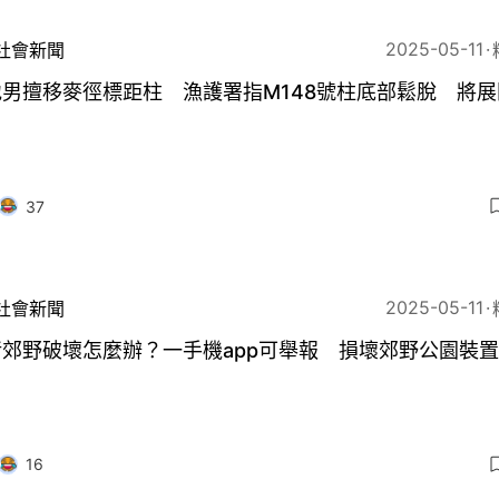
2025-05-11
社會新聞
男擅移麥徑標距柱 漁護署指M148號柱底部鬆脫 將展
37
2025-05-11
社會新聞
睹郊野破壞怎麼辦？一手機app可舉報 損壞郊野公園裝
16