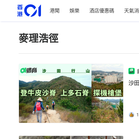
港聞
娛樂
酒店優惠碼
天氣消
麥理浩徑
沙
1