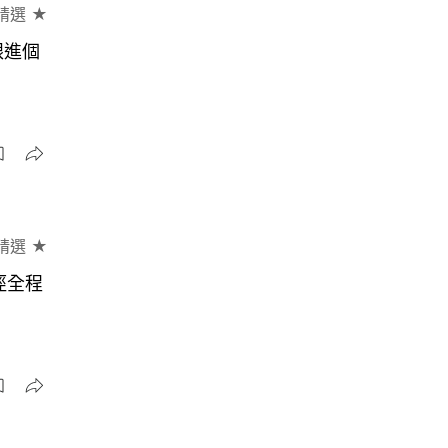
精選 ★
跟進個
精選 ★
徑全程