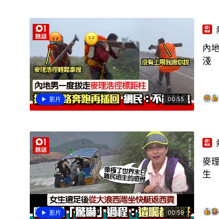
內
淺
00:55
影片
麥
生
00:59
影片