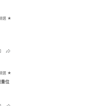
精選 ★
精選 ★
嚴重位