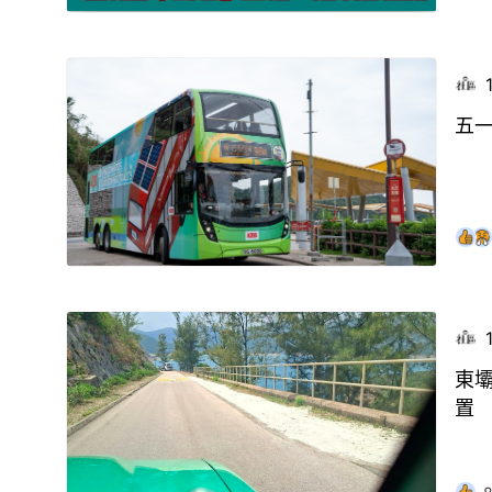
五
東
置