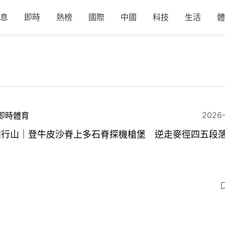
息
即時
熱榜
國際
中國
科技
生活
體
2026
即時體育
田行山｜登牛皮沙脊上多石脊探機槍堡 逆走麥徑四五段