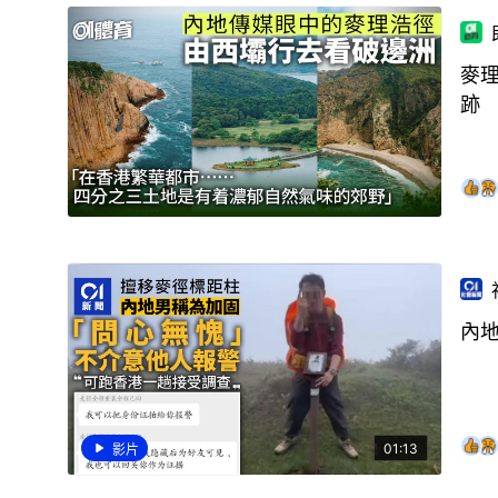
麥
跡
內
01:13
影片