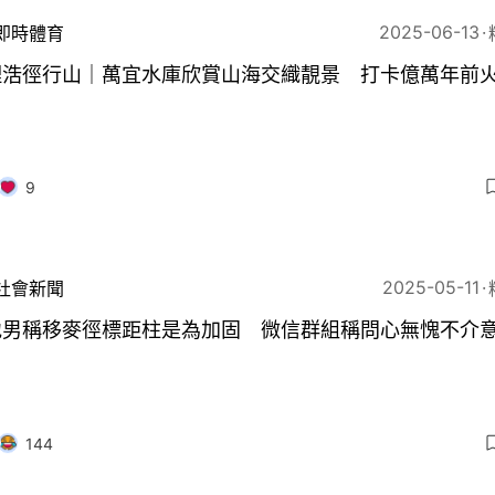
2025-06-13
即時體育
理浩徑行山｜萬宜水庫欣賞山海交織靚景 打卡億萬年前
9
2025-05-11
社會新聞
地男稱移麥徑標距柱是為加固 微信群組稱問心無愧不介
144