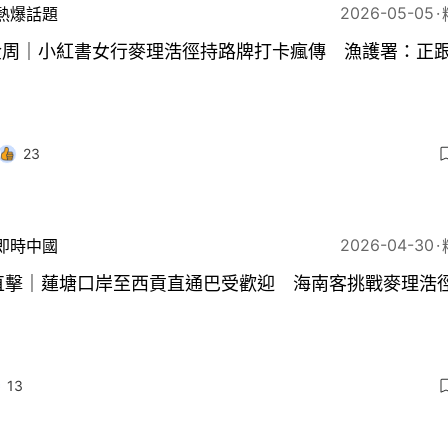
2026-05-05
熱爆話題
金周｜小紅書女行麥理浩徑持路牌打卡瘋傳 漁護署：正
23
2026-04-30
即時中國
1直擊｜蓮塘口岸至西貢直通巴受歡迎 海南客挑戰麥理浩
13