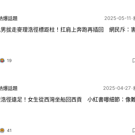
2025-05-11
熱爆話題
地男拔走麥理浩徑標距柱！扛肩上奔跑再插回 網民斥：
19
2025-04-27
熱爆話題
理浩徑遠足！女生從西灣坐船回西貢 小紅書曝細節：像
41