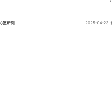
8
2025-04-23
18區新聞
一黃金周｜西貢東壩增加小巴疏導 鄭泳舜倡考慮限制的
20
2025-02-02
跑步
2025生還者名單｜Nugo以60小時50分先到終點 今
成者