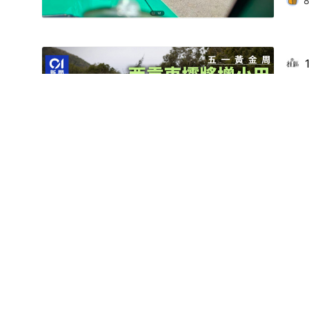
五
區
四徑
完