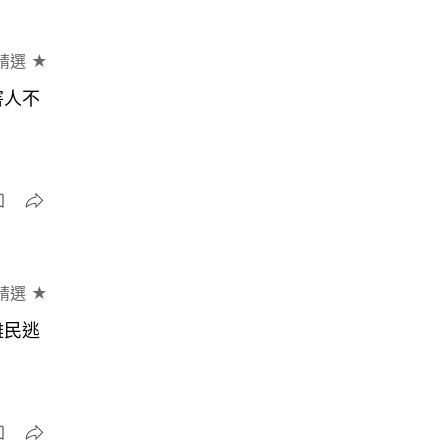
精選 ★
害人不
精選 ★
難民逃