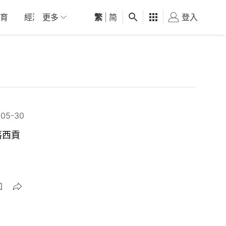
育
經濟
更多
01深圳
繁
觀點
|
简
健康
好食玩飛
登入
女
-05-30
落西貢