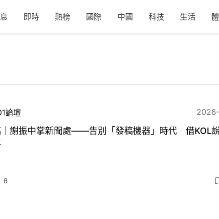
息
即時
熱榜
國際
中國
科技
生活
體
2026
01論壇
稿｜謝振中掌新聞處——告別「發稿機器」時代 借KOL
事
6