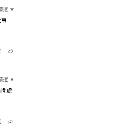
精選 ★
故事
精選 ★
新聞處