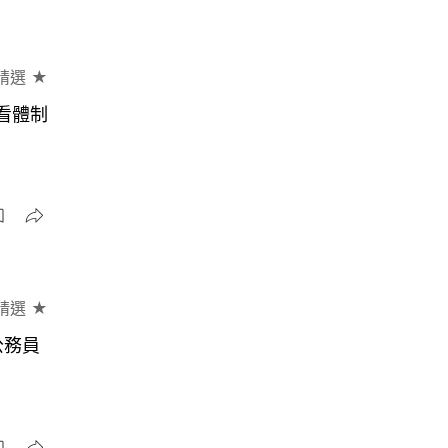
精選 ★
看體制
精選 ★
公務員