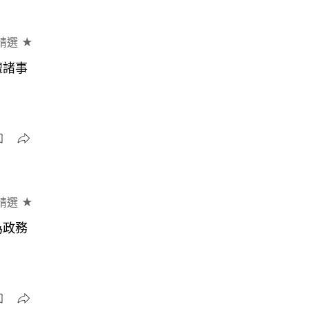
精選 ★
壇諸事
精選 ★
為政務