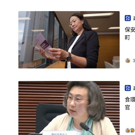
保
町
食
官