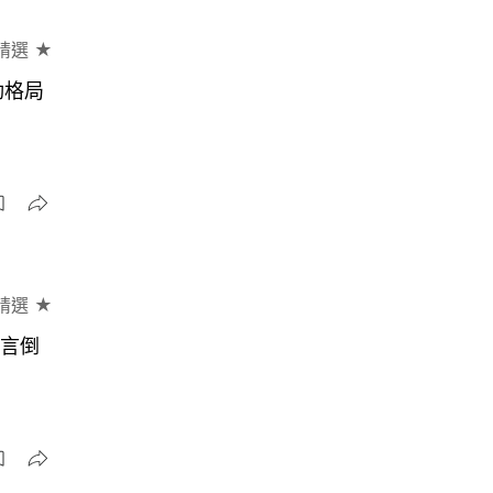
精選 ★
動格局
精選 ★
留言倒