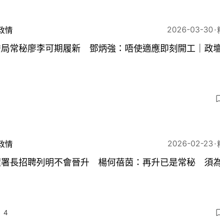
2026-03-30
政情
安局常秘廖李可期履新 鄧炳強：唔使適應即刻開工｜政
3
2026-02-23
政情
環署長招聘列明不會晉升 楊何蓓茵：再升已是常秘 須
4