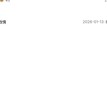
43
2026-01-13
政情
寶龍首次會見港府新聞主任 新聞處處長廖李可期帶隊
2026-01-12
政情
息：新聞處處長擬首次公開招聘 回歸後歷任處長皆為政