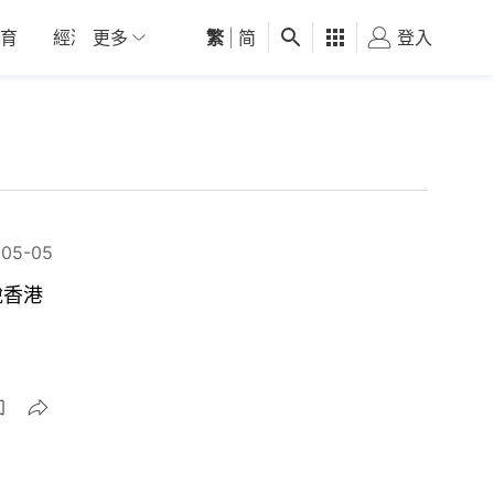
育
經濟
更多
01深圳
繁
觀點
|
简
健康
好食玩飛
登入
女
-05-05
說香港