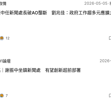
2026-05-05
政情
振中任新聞處長破AO壟斷 劉兆佳：政府工作趨多元應擴
12
2026
01論壇
稿｜謝振中坐鎮新聞處 有望創新超前部署
7