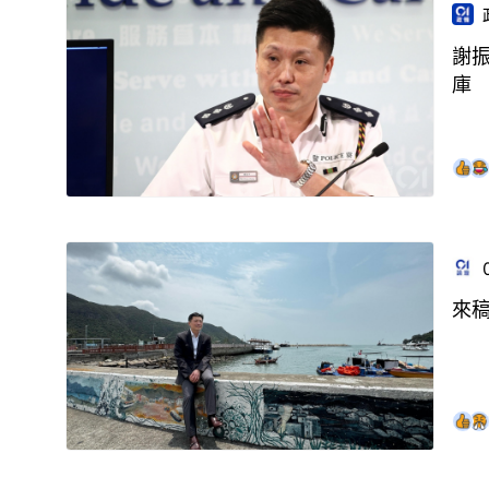
謝
庫
來