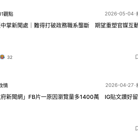
2026-05-04
01觀點
振中掌新聞處｜難得打破政務職系壟斷 期望重塑官媒互
32
2026-04-27
政情
府新聞網」FB片一原因瀏覽量多1400萬 IG貼文讚好
3