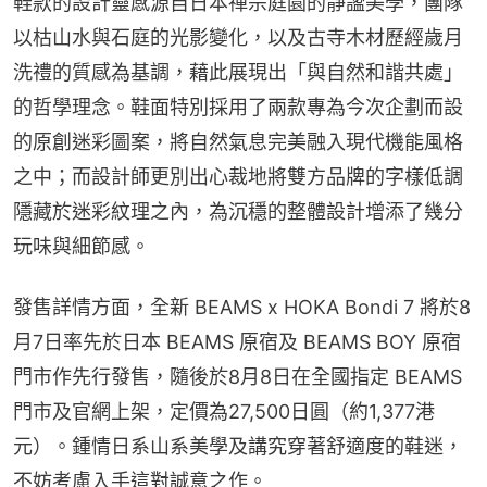
鞋款的設計靈感源自日本禪宗庭園的靜謐美學，團隊
以枯山水與石庭的光影變化，以及古寺木材歷經歲月
洗禮的質感為基調，藉此展現出「與自然和諧共處」
的哲學理念。鞋面特別採用了兩款專為今次企劃而設
的原創迷彩圖案，將自然氣息完美融入現代機能風格
之中；而設計師更別出心裁地將雙方品牌的字樣低調
隱藏於迷彩紋理之內，為沉穩的整體設計增添了幾分
玩味與細節感。
發售詳情方面，全新 BEAMS x HOKA Bondi 7 將於8
月7日率先於日本 BEAMS 原宿及 BEAMS BOY 原宿
門市作先行發售，隨後於8月8日在全國指定 BEAMS 
門市及官網上架，定價為27,500日圓（約1,377港
元）。鍾情日系山系美學及講究穿著舒適度的鞋迷，
不妨考慮入手這對誠意之作。