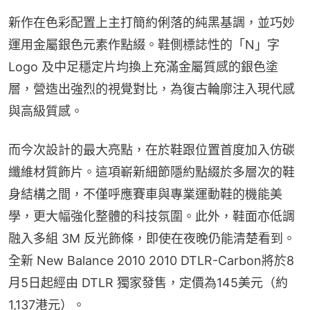
新作在色彩配置上主打簡約俐落的純黑基調，並巧妙
運用金屬銀色元素作點綴。鞋側標誌性的「N」字 
Logo 及中足穩定片均換上充滿金屬質感的銀色塗
層，營造出強烈的視覺對比，為復古輪廓注入現代感
與高級質感。
而今次設計的最大亮點，在於鞋跟位置首度加入仿碳
纖維材質飾片。這項嶄新細節隱約點綴於多層次的鞋
身結構之間，不僅呼應賽車與專業運動鞋的機能美
學，更大幅強化整體的科技氛圍。此外，鞋面亦低調
融入多組 3M 反光飾條，即使在夜晚仍能清楚看到。
全新 New Balance 2010 2010 DTLR-Carbon將於8
月5日起經由 DTLR 獨家發售，定價為145美元（約
1,137港元）。