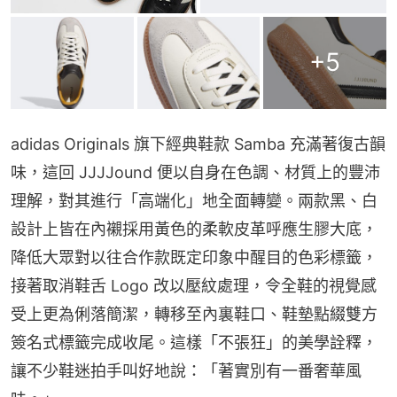
+
5
adidas Originals 旗下經典鞋款 Samba 充滿著復古韻
味，這回 JJJJound 便以自身在色調、材質上的豐沛
理解，對其進行「高端化」地全面轉變。兩款黑、白
設計上皆在內襯採用黃色的柔軟皮革呼應生膠大底，
降低大眾對以往合作款既定印象中醒目的色彩標籤，
接著取消鞋舌 Logo 改以壓紋處理，令全鞋的視覺感
受上更為俐落簡潔，轉移至內裏鞋口、鞋墊點綴雙方
簽名式標籤完成收尾。這樣「不張狂」的美學詮釋，
讓不少鞋迷拍手叫好地說：「著實別有一番奢華風