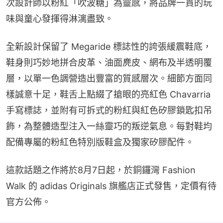
次設計師以粉紅「吹波糖」為靈感，將品牌一貫的玩
味與童心發揮得淋漓盡致。
全新設計保留了 Megaride 標誌性的誇張緩震鞋底，
鞋身則巧妙地拼合皮革、油面麂皮、網布及半透明覆
層，以單一色調營造出豐富的質感層次。細節方面同
樣誠意十足，鞋舌上點綴了搶眼的亮紅色 Chavarria 
手寫標誌，並附有可拆式的粉紅與紅色矽膠鎖匙扣吊
飾，為整體造型注入一絲靈巧的叛逆氣息。每對鞋均
配備專屬的粉紅色特別版鞋盒及獨家矽膠配件。
這款話題之作將於8月7日起，於銅鑼灣 Fashion 
Walk 的 adidas Originals 旗艦店正式發售，定價有待
官方公佈。