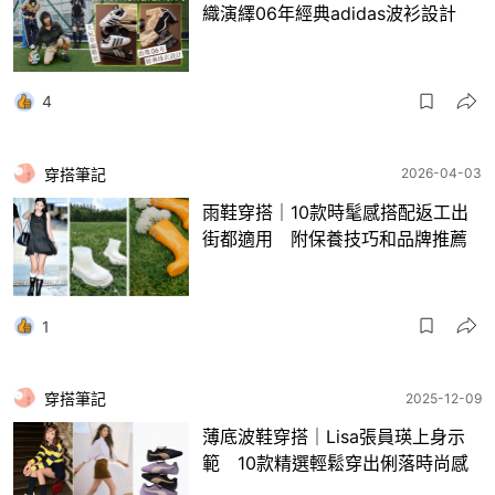
織演繹06年經典adidas波衫設計
4
穿搭筆記
2026-04-03
雨鞋穿搭｜10款時髦感搭配返工出
街都適用 附保養技巧和品牌推薦
1
穿搭筆記
2025-12-09
薄底波鞋穿搭｜Lisa張員瑛上身示
範 10款精選輕鬆穿出俐落時尚感