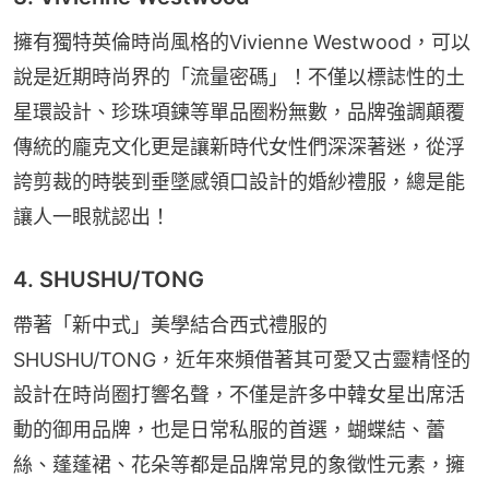
擁有獨特英倫時尚風格的Vivienne Westwood，可以
說是近期時尚界的「流量密碼」！不僅以標誌性的土
星環設計、珍珠項鍊等單品圈粉無數，品牌強調顛覆
傳統的龐克文化更是讓新時代女性們深深著迷，從浮
誇剪裁的時裝到垂墜感領口設計的婚紗禮服，總是能
讓人一眼就認出！
4. SHUSHU/TONG
帶著「新中式」美學結合西式禮服的
SHUSHU/TONG，近年來頻借著其可愛又古靈精怪的
設計在時尚圈打響名聲，不僅是許多中韓女星出席活
動的御用品牌，也是日常私服的首選，蝴蝶結、蕾
絲、蓬蓬裙、花朵等都是品牌常見的象徵性元素，擁