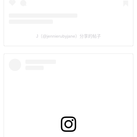
J（@jennierubyjane）分享的帖子