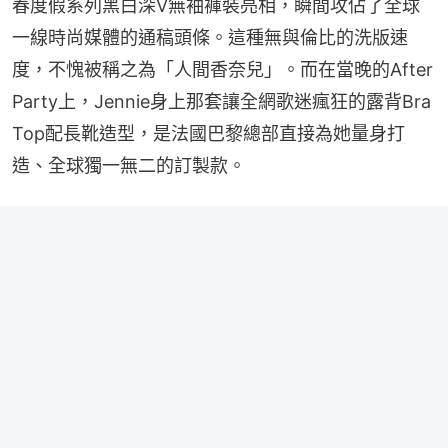
春度假系列黑白深V無袖褲裝亮相，瞬間攻佔了全球
一線時尚媒體的通稿頭條。這種無與倫比的洗版速
度，不愧被稱之為「人間香奈兒」。而在當晚的After 
Party上，Jennie身上那套讓全網歌迷瘋狂的露背Bra 
Top配長靴造型，是法國巴黎總部直接為她量身打
造、全球獨一無二的訂製款。