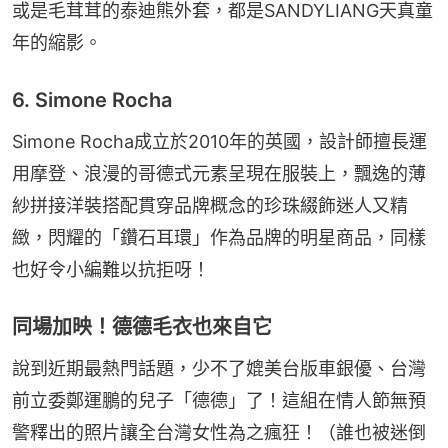
或是毛茸茸的泰迪熊外套，都是SANDYLIANG天真童
年的縮影。
6. Simone Rocha
Simone Rocha成立於2010年的英國，設計師擅長運
用摩登、浪漫的哥德式元素呈現在服裝上，飄逸的薄
紗拼接洋裝搭配貫穿品牌概念的珍珠綴飾迷人又精
緻，閃耀的「鑽石耳環」作為品牌的明星商品，同樣
也好令小編難以抗拒呀！
同場加映！德德毛衣也來自它
說到近期最熱門話題，少不了媲美台版車銀優、台灣
前立委鄭運鵬的兒子「德德」了！這組在情人節無預
警釋出的照片讓全台灣女性為之瘋狂！（誰也被迷倒