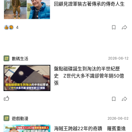
回顧見證軍裝古著傳承的傳奇人生
4
數碼生活
2026-06-12
盤點磁碟誕生到淘汰的半世紀歷
史 Z世代大多不識卻曾年銷50億
張
遊戲動漫
2026-06-02
海賊王跨越22年的奇蹟 羅賓重逢