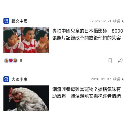
藝文中國
2026-02-21
精選 ★
專拍中國兒童的日本攝影師 8000
張照片記錄改革開放後他們的笑容
6
大國小事
2026-02-07
精選 ★
潮流興養母雞當寵物？據稱氣味有
助放鬆 體溫還能安撫抱雞者情緒
3