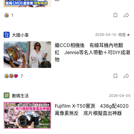
1
大國小事
2026-04-10
精選 ★
繼CCD相機後 有線耳機內地翻
紅 Jennie等名人帶動＋可DIY成潮
物
7
數碼生活
2026-04-05
Fujifilm X-T50實測 438g配4020
萬像素無反 底片模擬直出神器