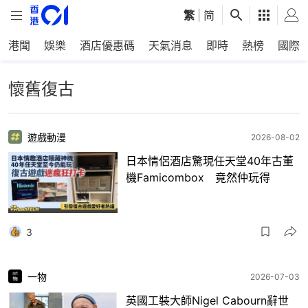
繁
|
简
港聞
娛樂
酒店優惠碼
天氣消息
即時
熱榜
國際
懷舊復古
遊戲動漫
2026-08-02
日本情侶酒店驚現任天堂40年古董
機Famicombox 竟然仲玩得
3
一物
2026-07-03
英國工裝大師Nigel Cabourn辭世