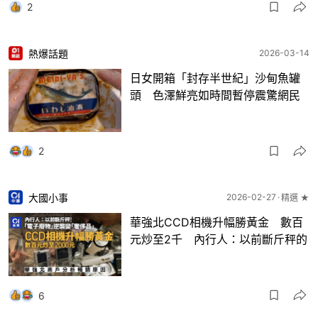
2
熱爆話題
2026-03-14
日女開箱「封存半世紀」沙甸魚罐
頭 色澤鮮亮如時間暫停震驚網民
2
大國小事
2026-02-27
精選 ★
華強北CCD相機升幅勝黃金 數百
元炒至2千 內行人：以前斷斤秤的
6