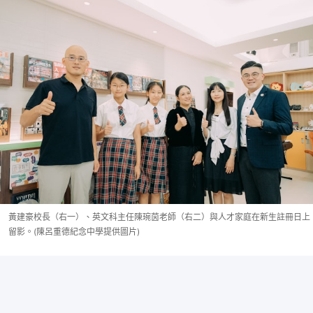
黃建豪校長（右一）、英文科主任陳琬茵老師（右二）與人才家庭在新生註冊日上
留影。(陳呂重德紀念中學提供圖片)