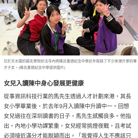
位於天水圍的圓玄學院妙法寺內明陳呂重德紀念中學近年取錄了不少來港升學的專
才子女。(陳呂重德紀念中學提供圖片)
女兒入讀陳中身心發展更健康
從事資訊科技行業的馬先生透過人才計劃來港，其長
女小學畢業後，於去年9月入讀陳中升讀中一。回想
女兒過往在深圳讀書的日子，馬先生感觸良多。他指
出，內地小學功課繁重，女兒經常挑燈夜戰，且考試
必須接近滿分才能脫穎而出。「我覺得人生不應該只