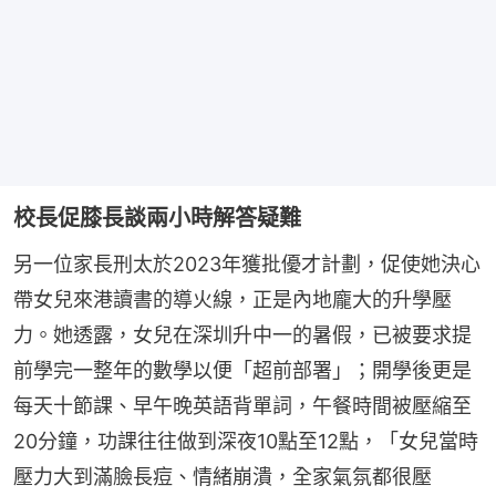
校長促膝長談兩小時解答疑難
另一位家長刑太於2023年獲批優才計劃，促使她決心
帶女兒來港讀書的導火線，正是內地龐大的升學壓
力。她透露，女兒在深圳升中一的暑假，已被要求提
前學完一整年的數學以便「超前部署」；開學後更是
每天十節課、早午晚英語背單詞，午餐時間被壓縮至
20分鐘，功課往往做到深夜10點至12點，「女兒當時
壓力大到滿臉長痘、情緒崩潰，全家氣氛都很壓