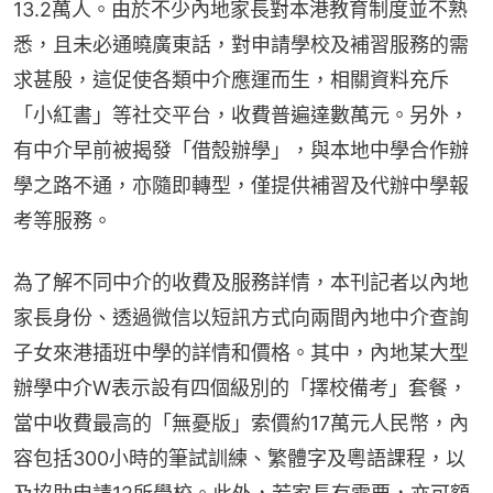
13.2萬人。由於不少內地家長對本港教育制度並不熟
悉，且未必通曉廣東話，對申請學校及補習服務的需
求甚殷，這促使各類中介應運而生，相關資料充斥
「小紅書」等社交平台，收費普遍達數萬元。另外，
有中介早前被揭發「借殼辦學」，與本地中學合作辦
學之路不通，亦隨即轉型，僅提供補習及代辦中學報
考等服務。
為了解不同中介的收費及服務詳情，本刊記者以內地
家長身份、透過微信以短訊方式向兩間內地中介查詢
子女來港插班中學的詳情和價格。其中，內地某大型
辦學中介W表示設有四個級別的「擇校備考」套餐，
當中收費最高的「無憂版」索價約17萬元人民幣，內
容包括300小時的筆試訓練、繁體字及粵語課程，以