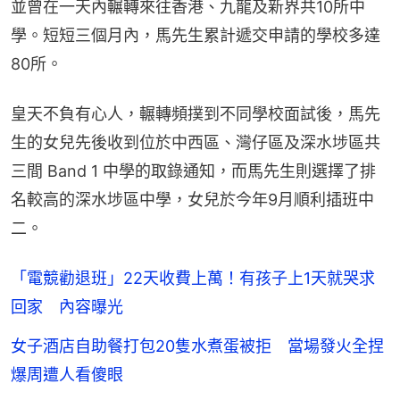
並曾在一天內輾轉來往香港、九龍及新界共10所中
學。短短三個月內，馬先生累計遞交申請的學校多達
80所。
皇天不負有心人，輾轉頻撲到不同學校面試後，馬先
生的女兒先後收到位於中西區、灣仔區及深水埗區共
三間 Band 1 中學的取錄通知，而馬先生則選擇了排
名較高的深水埗區中學，女兒於今年9月順利插班中
二。
「電競勸退班」22天收費上萬！有孩子上1天就哭求
回家 內容曝光
女子酒店自助餐打包20隻水煮蛋被拒 當場發火全捏
爆周遭人看傻眼