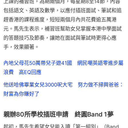
上課的補習班，為期兩個月，每星期8至14節，內容
包括語文、英語及數學，以應付插班面試、筆試和追
趕香港的課程進度，短短兩個月內共花費逾五萬港
元。馬先生表示，補習班幫助女兒掌握本港中學面試
的答題技巧及節奏，讓她在面試與筆試時更得心應
手，效果顯著。
內地父母花50萬帶兒子遊41國 網民嘲英語零進步屬
浪費 高EQ回應
他送哈佛畢業女兒3000呎大宅 努力做不掃興爸爸：
財富為你賺好了
親辦80所學校插班申請 終圓Band 1夢
起初，馬先生希望女兒能入讀「第一組別」（Band 