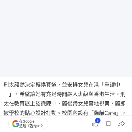
刑太毅然決定轉換賽道，並安排女兒在港「重讀中
一」，希望讓她有充足時間融入班級與香港生活。刑
太在教育展上認識陳中，隨後帶女兒實地視察，隨即
被學校的貼心設計打動。校園內設有「貓貓Cafe」，
5
在Google
讓學生在情境互動中沉浸式學習英語，告別死記硬
追蹤《香港01》
背；校方更刻意將教職員辦公室設在中一樓層，以便