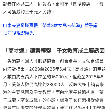
記者在內共三人一同報名，更可享「團購優惠」，每
人可獲減約三千元人民幣。
山東夫妻辭職賣樓「帶着8歲女兒去航海」惹爭議
13年後現況曝光
「高才通」趨勢轉變 子女教育成主要誘因
「香港高才通人才服務協會」創會會長、立法會議員
尚海龍指出，2023至2025年6月底「高才通」的申請
人數由約五萬人下跌至約16000人，但截至2025年8
月，受養人數仍高達約28000人，反映大多申請者來
港的主要誘因為子女教育。而內地家長普遍抱有「望
子成龍、望女成鳳」的心態，認為子女在港接受優質
教育有助未來的升學與發展，便往往以Band 1 中學為