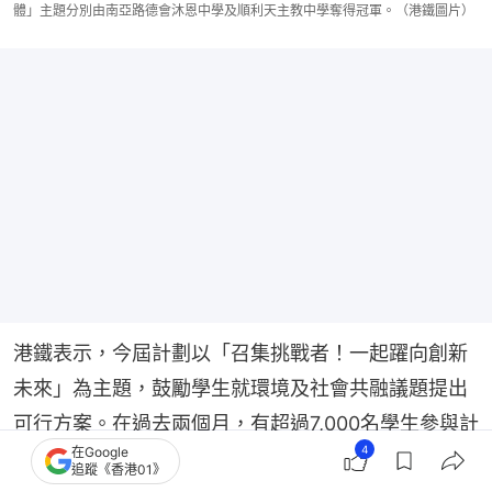
體」主題分別由南亞路德會沐恩中學及順利天主教中學奪得冠軍。（港鐵圖片）
港鐵表示，今屆計劃以「召集挑戰者！一起躍向創新
未來」為主題，鼓勵學生就環境及社會共融議題提出
可行方案。在過去兩個月，有超過7,000名學生參與計
4
在Google
劃下的網上課程，其後部分學生進一步組隊參加創新
追蹤《香港01》