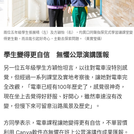
兩位五年級學生張展晴（左）及方穎怡（右），均異口同聲指探究式學習讓課堂變
得更生動，而且能引起好奇心，主動去探索問題。（黃寶瑩攝）
學生變得更自信 無懼公眾演講匯報
另一位五年級學生方穎怡坦言，以往對電車沒特別感
覺，但經過一系列課堂及實地考察後，讓她對電車完
全改觀，「電車已經有100年歷史了，感覺很神奇，
現在坐上去覺得好舒服、好開心，雖然車速沒有改
變，但慢下來可留意沿路風景及歷史」。
方同學表示，電車課程讓她變得更有自信，不單習慣
利用 Canva軟件亦無懼在班上公眾演講作成果匯報。