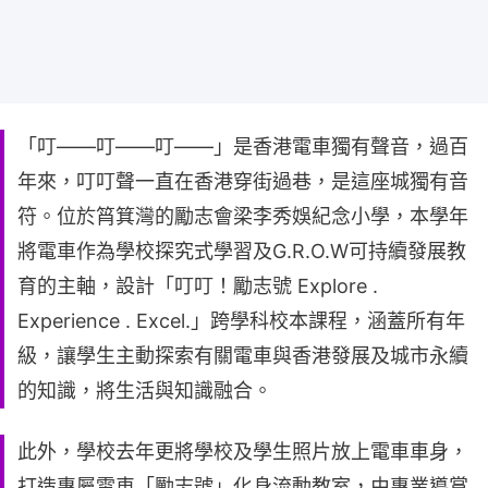
「叮——叮——叮——」是香港電車獨有聲音，過百
年來，叮叮聲一直在香港穿街過巷，是這座城獨有音
符。位於筲箕灣的勵志會梁李秀娛紀念小學，本學年
將電車作為學校探究式學習及G.R.O.W可持續發展教
育的主軸，設計「叮叮！勵志號 Explore .
Experience . Excel.」跨學科校本課程，涵蓋所有年
級，讓學生主動探索有關電車與香港發展及城市永續
的知識，將生活與知識融合。
此外，學校去年更將學校及學生照片放上電車車身，
打造專屬電車「勵志號」化身流動教室，由專業導賞