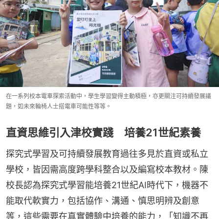
在一系列校本電車探索活動中，學生學習變得主動積極，亦更關注可持續發展議
題，如未來輪椅人士搭電車可能性等等。
直資思維引入津校實踐 培養21世紀素養
探究式學習及可持續發展教育過往多見於直資或私立
學校，皆因需高度跨學科整合以及編寫校本教材。陳
校長認為探究式學習能培養21世紀AI時代下，機器不
能取代軟實力，包括協作、溝通、慎思明辨及創意
等，這些需要在真實體驗中培養的能力，「知識不再