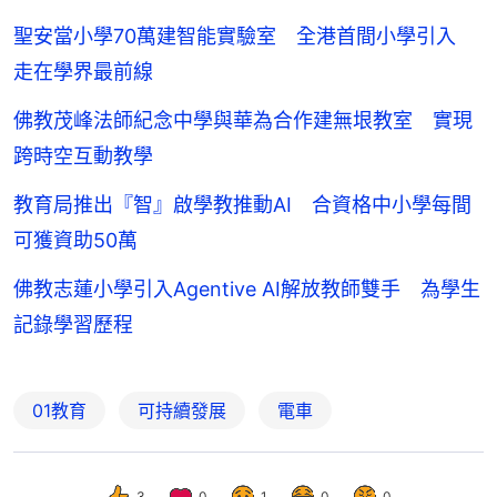
聖安當小學70萬建智能實驗室 全港首間小學引入
走在學界最前線
佛教茂峰法師紀念中學與華為合作建無垠教室 實現
跨時空互動教學
教育局推出『智』啟學教推動AI 合資格中小學每間
可獲資助50萬
佛教志蓮小學引入Agentive AI解放教師雙手 為學生
記錄學習歷程
01教育
可持續發展
電車
3
0
1
0
0