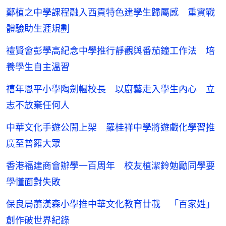
鄭植之中學課程融入西貢特色建學生歸屬感 重實戰
體驗助生涯規劃
禮賢會彭學高紀念中學推行靜觀與番茄鐘工作法 培
養學生自主溫習
禧年恩平小學陶劍幗校長 以廚藝走入學生內心 立
志不放棄任何人
中華文化手遊公開上架 羅桂祥中學將遊戲化學習推
廣至普羅大眾
香港福建商會辦學一百周年 校友植潔鈴勉勵同學要
學懂面對失敗
保良局蕭漢森小學推中華文化教育廿載 「百家姓」
創作破世界紀錄