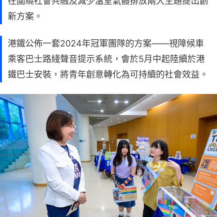
在圍繞社會共融及減少溫室氣體排放兩大主題提出創
新方案。
港鐵公佈一套2024年冠軍團隊的方案——視障候車
乘客巴士路綫聲音提示系統，會於5月中起陸續於港
鐵巴士安裝，將青年創意轉化為可持續的社會效益。