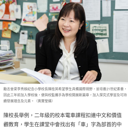
勵志會梁李秀娛紀念小學校長陳桂英希望學生具備國際視野，並培養21世紀素養，
因此三年前加入學校後，便與校監攜手為學校開展新篇章，加入探究式學習及可持
續發展理念及元素。（黃寶瑩攝）
陳校長舉例，二年級的校本電車課程扣連中文和價值
觀教育，學生在課堂中會找出有「車」字為部首的中