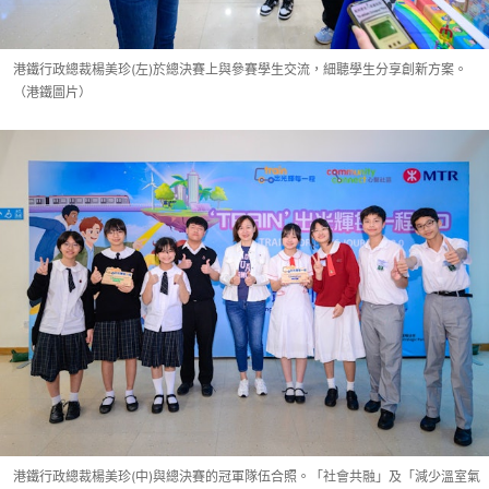
港鐵行政總裁楊美珍(左)於總決賽上與參賽學生交流，細聽學生分享創新方案。
（港鐵圖片）
港鐵行政總裁楊美珍(中)與總決賽的冠軍隊伍合照。「社會共融」及「減少溫室氣