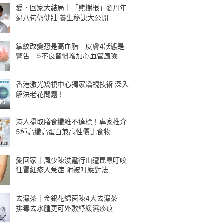
愛．回家大結局｜「熊樹根」劉丹年
過八旬仍健壯 養生秘訣大公開
掌紋改變恐是高血脂 皮膚4狀態是
警告 5不良習慣增加心血管風險
香港激光矯視中心獨家矯視技術 深入
解決老花問題！
港人攝取膳食纖維不達標！專家推介
5種高纖高蛋白兼高性價比食物
愛回家｜風少陳浚霆行山遭昆蟲叮咬
狂冒紅疹入急症 附被叮應對法
去濕茶｜金銀花綿茵陳4大去濕茶
排毒去水腫更可外敷紓緩濕疹痕