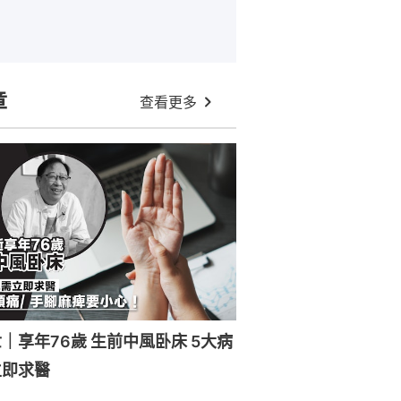
章
查看更多
｜享年76歲 生前中風卧床 5大病
立即求醫