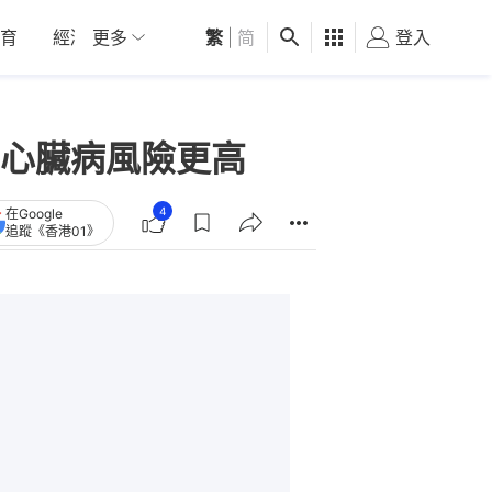
育
經濟
更多
01深圳
繁
觀點
|
简
健康
好食玩飛
登入
女
心臟病風險更高
4
在Google
追蹤《香港01》