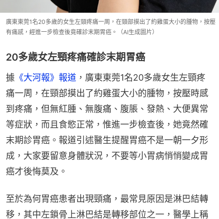
廣東東莞1名20多歲的女生左頸疼痛一周，在頸部摸出了約雞蛋大小的腫物，按壓
有痛感，經進一步檢查後竟確診末期胃癌。（AI生成圖片）
20多歲女左頸疼痛確診末期胃癌
據
《大河報》報道
，廣東東莞1名20多歲女生左頸疼
痛一周，在頸部摸出了約雞蛋大小的腫物，按壓時感
到疼痛，但無紅腫、無腹痛、腹脹、發熱、大便異常
等症狀，而且食慾正常，惟進一步檢查後，她竟然確
末期診胃癌。報道引述醫生提醒胃癌不是一朝一夕形
成，大家要留意身體狀況，不要等小胃病悄悄變成胃
癌才後悔莫及。
至於為何胃癌患者出現頸痛，最常見原因是淋巴結轉
移，其中左鎖骨上淋巴結是轉移部位之一，醫學上稱