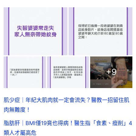
+
9
肌少症｜年紀大肌肉就一定會流失？醫教一招留住肌
肉無難度！
脂肪肝｜BMI僅19竟也得病！醫生指「食素、瘦削」4
類人才屬高危