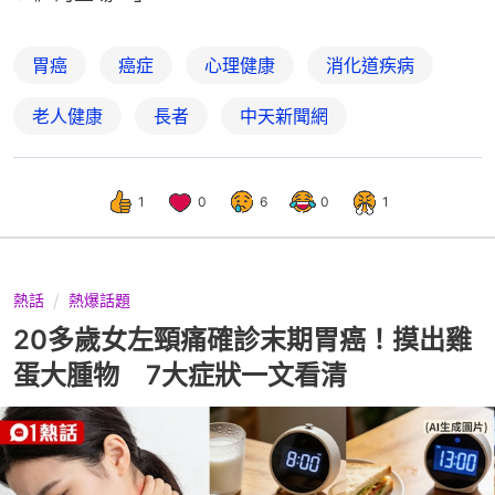
胃癌
癌症
心理健康
消化道疾病
老人健康
長者
中天新聞網
1
0
6
0
1
熱話
熱爆話題
20多歲女左頸痛確診末期胃癌！摸出雞
蛋大腫物 7大症狀一文看清