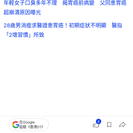
年輕女子口臭多年不理 揭胃癌前病變 父同患胃癌
超崩潰原因曝光
28歲男消瘦求醫證患胃癌！初期症狀不明顯 醫指
「2壞習慣」所致
8
在Google
追蹤《香港01》