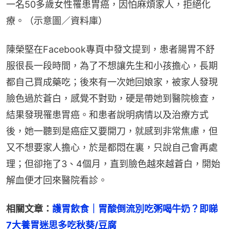
一名50多歲女性罹患胃癌，因怕麻煩家人，拒絕化
療。（示意圖／資料庫）
陳榮堅在Facebook專頁中發文提到，患者腸胃不舒
服很長一段時間，為了不想讓先生和小孩擔心，長期
都自己買成藥吃；後來有一次她回娘家，被家人發現
臉色過於蒼白，感覺不對勁，硬是帶她到醫院檢查，
結果發現罹患胃癌。和患者說明病情以及治療方式
後，她一聽到是癌症又要開刀，就感到非常焦慮，但
又不想要家人擔心，於是都悶在裏，只說自己會再處
理；但卻拖了3、4個月，直到臉色越來越蒼白，開始
解血便才回來醫院看診。
相關文章：
護胃飲食｜胃酸倒流別吃粥喝牛奶？即睇
7大養胃迷思多吃秋葵/豆腐