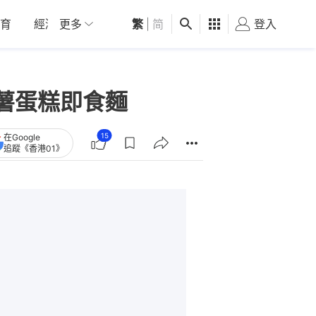
育
經濟
更多
01深圳
繁
觀點
|
简
健康
好食玩飛
登入
女
薯蛋糕即食麵
15
在Google
追蹤《香港01》