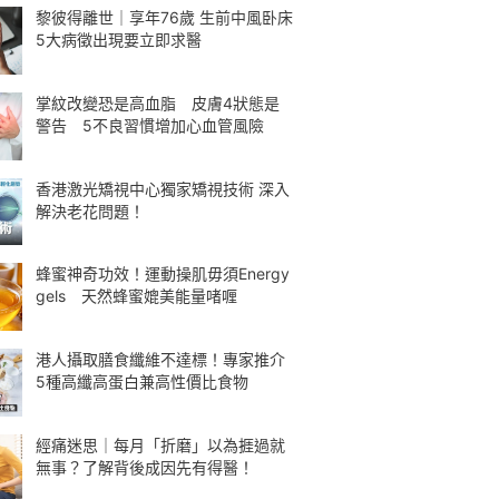
黎彼得離世｜享年76歲 生前中風卧床
5大病徵出現要立即求醫
掌紋改變恐是高血脂 皮膚4狀態是
警告 5不良習慣增加心血管風險
香港激光矯視中心獨家矯視技術 深入
解決老花問題！
蜂蜜神奇功效！運動操肌毋須Energy
gels 天然蜂蜜媲美能量啫喱
港人攝取膳食纖維不達標！專家推介
5種高纖高蛋白兼高性價比食物
經痛迷思｜每月「折磨」以為捱過就
無事？了解背後成因先有得醫！