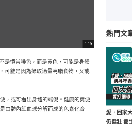
熱門文
1:19
總
共
時
間
不是慣常啡色，而是黃色，可能是身體
，可能是因為攝取過量高脂食物，又或
便，或可看出身體的端倪。健康的糞便
是由體內紅血球分解而成的色素化合
愛．回家
仍健壯 養