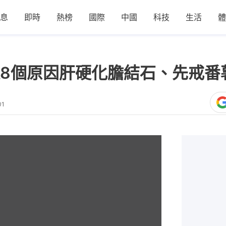
息
即時
熱榜
國際
中國
科技
生活
體
8個原因肝硬化膽結石、先戒番
01