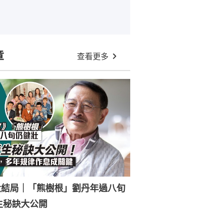
章
查看更多
大結局｜「熊樹根」劉丹年過八旬
生秘訣大公開