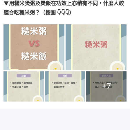
▼用糙米煲粥及煲飯在功效上亦稍有不同，什麼人較
適合吃糙米粥？（按圖 👇👇👇）
+
7