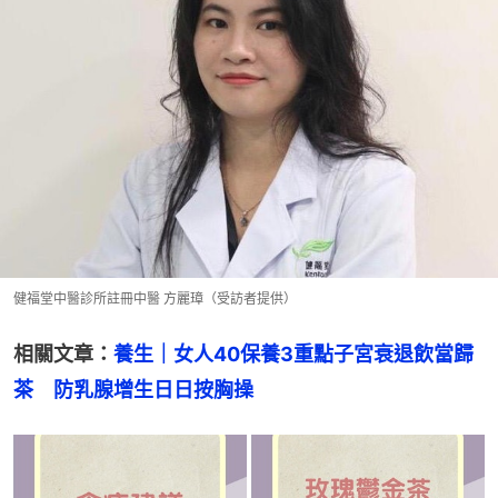
健福堂中醫診所註冊中醫 方麗璋（受訪者提供）
相關文章：
養生｜女人40保養3重點子宮衰退飲當歸
茶　防乳腺增生日日按胸操