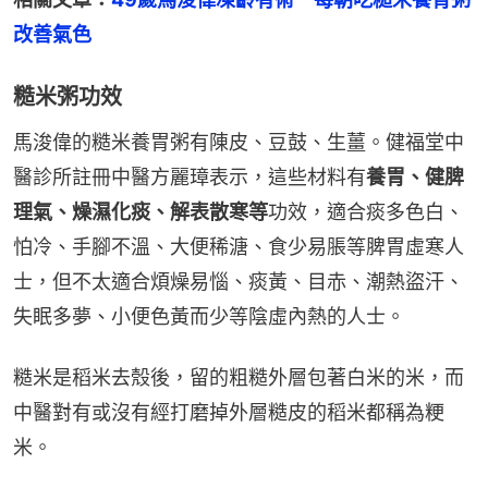
改善氣色
糙米粥功效
馬浚偉的糙米養胃粥有陳皮、豆鼓、生薑。健福堂中
醫診所註冊中醫方麗璋表示，這些材料有
養胃、健脾
理氣、燥濕化痰、解表散寒等
功效，適合痰多色白、
怕冷、手腳不溫、大便稀溏、食少易脹等脾胃虛寒人
士，但不太適合煩燥易惱、痰黃、目赤、潮熱盜汗、
失眠多夢、小便色黃而少等陰虛內熱的人士。
糙米是稻米去殼後，留的粗糙外層包著白米的米，而
中醫對有或沒有經打磨掉外層糙皮的稻米都稱為粳
米。