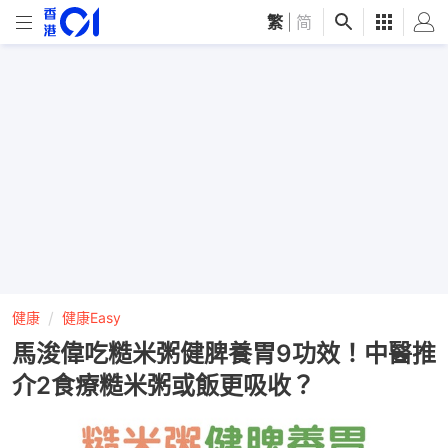
繁
|
简
健康
健康Easy
馬浚偉吃糙米粥健脾養胃9功效！中醫推
介2食療糙米粥或飯更吸收？