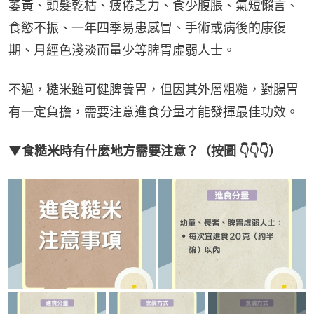
萎黃、頭髮乾枯、疲倦乏力、食少腹脹、氣短懶言、
食慾不振、一年四季易患感冒、手術或病後的康復
期、月經色淺淡而量少等脾胃虛弱人士。
不過，糙米雖可健脾養胃，但因其外層粗糙，對腸胃
有一定負擔，需要注意進食分量才能發揮最佳功效。
▼食糙米時有什麼地方需要注意？（按圖 👇👇👇）