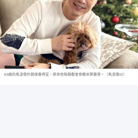
49歲的馬浚偉外貌保養得宜，原來他每朝都會食糙米粥養胃。（馬浚偉IG）