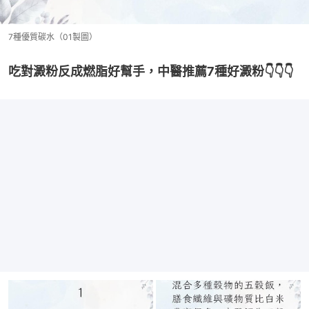
7種優質碳水（01製圖）
吃對澱粉反成燃脂好幫手，中醫推薦7種好澱粉👇👇👇