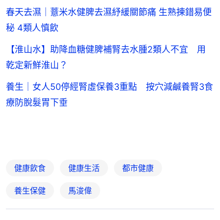
春天去濕｜薏米水健脾去濕紓緩關節痛 生熟揀錯易便
秘 4類人慎飲
【淮山水】助降血糖健脾補腎去水腫2類人不宜 用
乾定新鮮淮山？
養生｜女人50停經腎虛保養3重點 按穴減鹹養腎3食
療防脫髮胃下垂
健康飲食
健康生活
都市健康
養生保健
馬浚偉