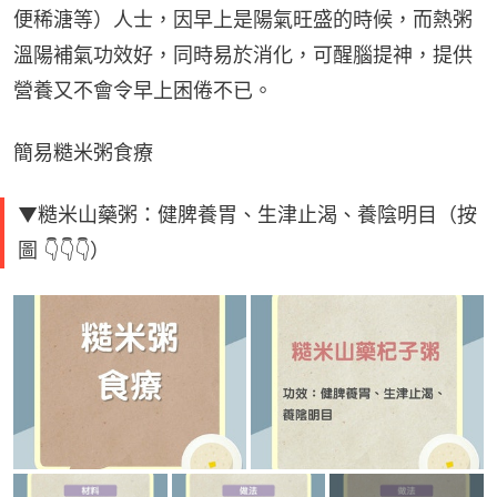
便稀溏等）人士，因早上是陽氣旺盛的時候，而熱粥
溫陽補氣功效好，同時易於消化，可醒腦提神，提供
營養又不會令早上困倦不已。
簡易糙米粥食療
▼糙米山藥粥：健脾養胃、生津止渴、養陰明目（按
圖 👇👇👇）