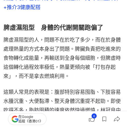
+推介3健康配搭
脾虛濕阻型 身體的代謝開關跑偏了
脾虛濕阻型的人，問題不在於吃了多少，而在於身體
處理熱量的方式本身出了問題。脾臟負責把吃進來的
食物轉化成能量，再輸送到全身每個細胞，但脾虛時
這個轉化過程效率極低，熱量更傾向被「打包存起
來」，而不是拿去燃燒利用。
這類人常見的表現是：腹部特別容易囤脂、下肢容易
水腫沉重、大便黏滯、整天身體沉重提不起勁。即使
吃得不多，脂肪囤積的速度依然快過燃燒，林冠良中
6
在Google
醫師指出，這不是自律問題，而是體質問題。
追蹤《香港01》