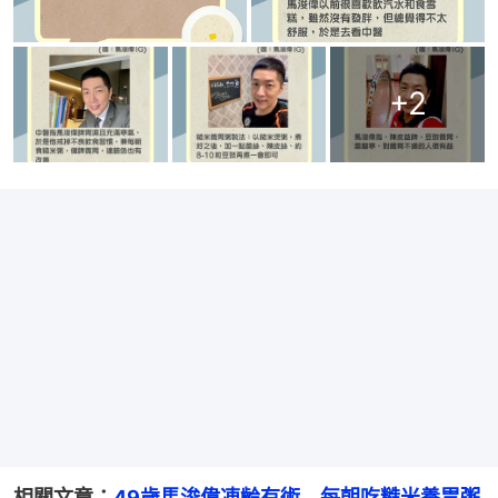
+
2
相關文章：
49歲馬浚偉凍齡有術　每朝吃糙米養胃粥