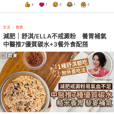
4
1
0
1
0
生活
教煮
減肥｜舒淇/ELLA不戒澱粉 養胃補氣
中醫推7優質碳水+3餐外食配搭