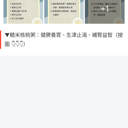
+
1
▼糙米核桃粥：健脾養胃、生津止渴、補腎益智（按
圖 👇👇👇）