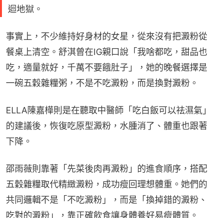
迴地獄。
事實上，不少維持好身材的女星，從來沒有把澱粉從
餐桌上清空。舒淇曾在IG親口說「我啥都吃，甜品也
吃，適量就好，千萬不要餓肚子」，她的晚餐選擇是
一碗五穀雜糧粥，不是不吃澱粉，而是換對澱粉。
ELLA陳嘉樺則是在聽取中醫師「吃白飯可以祛濕氣」
的建議後，恢復吃原型澱粉，水腫消了、體重也跟著
下降。
邵雨薇則靠著「先菜後肉再澱粉」的進食順序，搭配
五穀雜糧取代精緻澱粉，成功瘦回理想體重。她們的
共同邏輯不是「不吃澱粉」，而是「換掉錯的澱粉、
吃對的澱粉」，靠正確飲食讓身體養好易瘦體質。