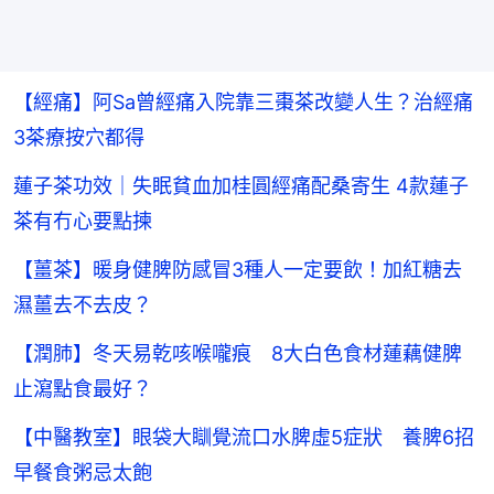
【經痛】阿Sa曾經痛入院靠三棗茶改變人生？治經痛
3茶療按穴都得
蓮子茶功效｜失眠貧血加桂圓經痛配桑寄生 4款蓮子
茶有冇心要點揀
【薑茶】暖身健脾防感冒3種人一定要飲！加紅糖去
濕薑去不去皮？
【潤肺】冬天易乾咳喉嚨痕 8大白色食材蓮藕健脾
止瀉點食最好？
【中醫教室】眼袋大瞓覺流口水脾虛5症狀 養脾6招
早餐食粥忌太飽