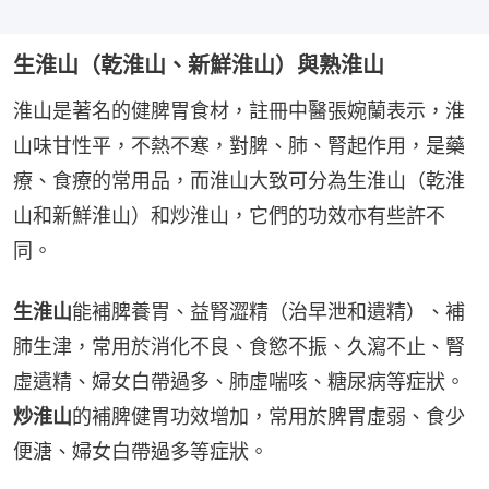
生淮山（乾淮山、新鮮淮山）與熟淮山
淮山是著名的健脾胃食材，註冊中醫張婉蘭表示，淮
山味甘性平，不熱不寒，對脾、肺、腎起作用，是藥
療、食療的常用品，而淮山大致可分為生淮山（乾淮
山和新鮮淮山）和炒淮山，它們的功效亦有些許不
同。
生淮山
能補脾養胃、益腎澀精（治早泄和遺精）、補
肺生津，常用於消化不良、食慾不振、久瀉不止、腎
虛遺精、婦女白帶過多、肺虛喘咳、糖尿病等症狀。
炒淮山
的補脾健胃功效增加，常用於脾胃虛弱、食少
便溏、婦女白帶過多等症狀。