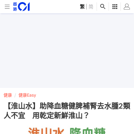
繁
|
简
健康
健康Easy
【淮山水】助降血糖健脾補腎去水腫2類
人不宜 用乾定新鮮淮山？