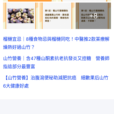
+
8
榴槤宜忌｜8種食物忌與榴槤同吃！中醫推2款茶療解
燥熱好過山竹？
山竹營養｜含47種山酮素抗老抗發炎又控糖 營養師
指這部分最豐富
【山竹營養】治腹瀉便秘助減肥抗癌 細數果后山竹
6大健康好處