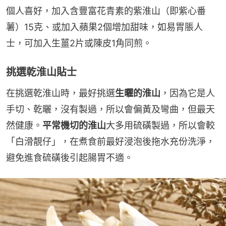
個人喜好，加入含豐富花青素的紫淮山（即紫心番
薯）15克、或加入蘋果2個增加甜味，如易胃脹人
士，可加入生薑2片或陳皮1角同煎。
挑選乾淮山貼士‬
在挑選乾淮山時，最好挑選
生曬的淮山
，因為它是人
手切、乾曬，沒有製過，所以會偏黃及彎曲，但最天
然健康。
平常機切的淮山
大多用硫磺製過，所以會較
「白滑靚仔」，在煮食前最好浸泡後拖水充份洗淨，
避免進食硫磺後引起腸胃不適。