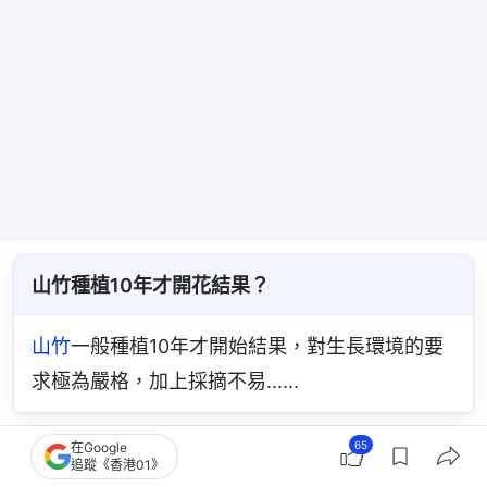
山竹種植10年才開花結果？
山竹
一般種植10年才開始結果，對生長環境的要
求極為嚴格，加上採摘不易......
65
在Google
山竹果殼所含的山酮素有什麼用？
追蹤《香港01》