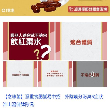
+
8
【念珠菌】濕重食肥膩易中招 外陰痕分泌臭5症狀
淮山湯健脾除濕