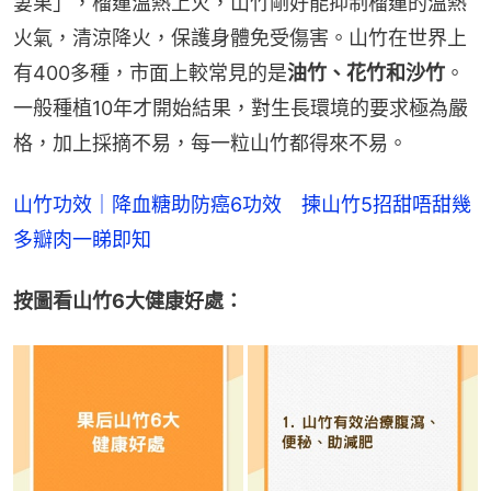
妻果」，榴蓮溫熱上火，山竹剛好能抑制榴蓮的溫熱
火氣，清涼降火，保護身體免受傷害。山竹在世界上
有400多種，市面上較常見的是
油竹、花竹和沙竹
。
一般種植10年才開始結果，對生長環境的要求極為嚴
格，加上採摘不易，每一粒山竹都得來不易。
山竹功效｜降血糖助防癌6功效　揀山竹5招甜唔甜幾
多瓣肉一睇即知
按圖看山竹6大健康好處：