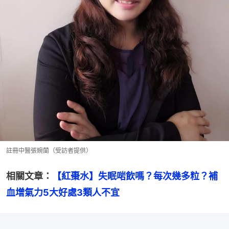
註冊中醫張婉蘭（受訪者提供）
相關文章：
【紅棗水】失眠啱飲嗎？每次幾多粒？補
血增氣力5大好處3類人不宜