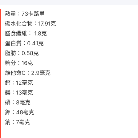
熱量：73卡路里
碳水化合物：17.91克
膳食纖維： 1.8克
蛋白質：0.41克
脂肪：0.58克
糖分：16克
維他命C：2.9毫克
鈣：12毫克
鎂：13毫克
磷：8毫克
鉀：48毫克
鈉：7毫克