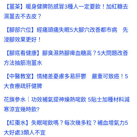
【薑茶】暖身健脾防感冒3種人一定要飲！加紅糖去
濕薑去不去皮？
【腳部穴位】經痛頭痛失眠5大腳穴改善都市病 先
浸腳效果更好！
【腳底看健康】腳臭濕熱腳痺血糖高？5大問題改善
方法抽筋泡薑水
【中醫教室】情緒差憂慮多易肝鬱 嚴重可致癌！5
大食療疏肝健脾
花旗參水｜功效補氣提神燥熱啱飲 5貼士加種材料減
寒涼宜幾時飲?
【紅棗水】失眠啱飲嗎？每次幾多粒？補血增氣力5
大好處3類人不宜