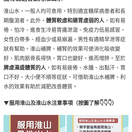
淮山水，一般人均可食用，特別適宜糖尿病患者和長
期腹瀉者。此外，
體質較虛和腸胃虛弱的人
，如有易
倦、怕冷、進食生冷易胃痛泄瀉、免疫力低易感冒，
女性白帶多、經血少或易崩漏，男性有遺精早泄等症
狀有幫助。淮山補脾、補腎的效果可使消化吸收變
好，肌肉筋骨長得快，胃口也變好，進而增胖。至於
脾虛濕盛體質的人
，如有易疲倦、水腫、出黏汗、胃
口不好、大小便不順等症狀，可借助淮山水補脾、利
水的效果有助於減肥改善體質。
▼服用淮山及淮山水注意事項（按圖了解👇👇👇）