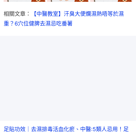
相關文章：
【中醫教室】汗臭大便爛濕熱唔等於濕
重？6穴位健脾去濕忌吃番薯
足貼功效｜去濕排毒活血化瘀、中醫:5類人忌用！足