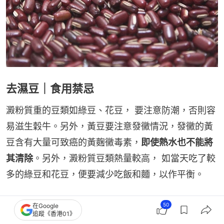
去濕豆｜食用禁忌
澱粉質重的豆類如綠豆、花豆， 要注意防潮，否則容
易滋生穀牛。另外，黃豆要注意發黴情況，發黴的黃
豆含有大量可致癌的黃麴黴毒素，
即使熱水也不能將
其清除
。另外，澱粉質豆類熱量較高， 如當天吃了較
多的綠豆和花豆，便要減少吃飯和麵，以作平衡。
中醫推介牛蒡淮山三豆湯
50
在Google
追蹤《香港01》