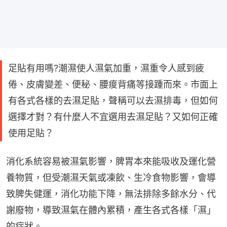
足貼有用嗎?潮濕使人濕氣加重，濕重令人感到疲
倦、皮膚變差、便秘、腰痠背痛等接踵而來。市面上
有各式各樣的去濕足貼，聲稱可以去濕排毒，但如何
選擇才對？有什麼人不宜選用去濕足貼？又如何正確
使用足貼？
消化系統容易被濕氣影響，脾胃本來能吸收及運化營
養物質，但受潮濕天氣或凍飲、生冷食物影響，會導
致脾失健運，消化功能下降，無法排除多餘水分、代
謝廢物，導致濕氣在體內累積，產生各式各樣「濕」
的症狀。