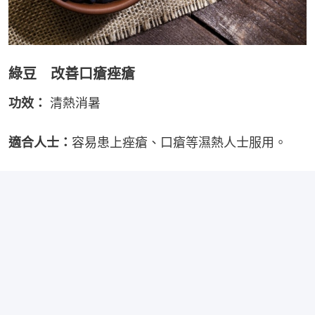
綠豆 改善口瘡痤瘡
功效：
 清熱消暑
適合人士：
容易患上痤瘡、口瘡等濕熱人士服用。