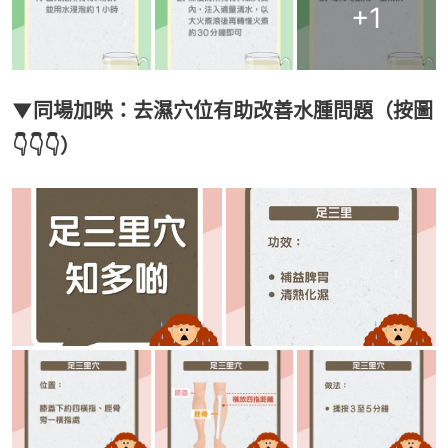
+
1
▼同場加映：去濕穴位有助改善水腫問題（按圖
👇👇👇）