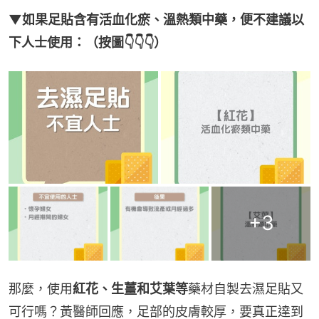
▼如果足貼含有活血化瘀、溫熱類中藥，便不建議以
下人士使用：（按圖👇👇👇）
+
3
那麼，使用
紅花、生薑和艾葉等
藥材自製去濕足貼又
可行嗎？黃醫師回應，足部的皮膚較厚，要真正達到