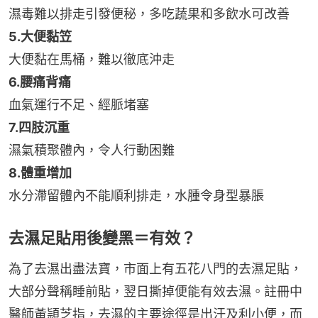
濕毒難以排走引發便秘，多吃蔬果和多飲水可改善
5.大便黏笠
大便黏在馬桶，難以徹底沖走
6.腰痛背痛
血氣運行不足、經脈堵塞
7.四肢沉重
濕氣積聚體內，令人行動困難
8.體重增加
水分滯留體內不能順利排走，水腫令身型暴脹
去濕足貼用後變黑＝有效？
為了去濕出盡法寶，市面上有五花八門的去濕足貼，
大部分聲稱睡前貼，翌日撕掉便能有效去濕。註冊中
醫師黃頴芝指，去濕的主要途徑是出汗及利小便，而