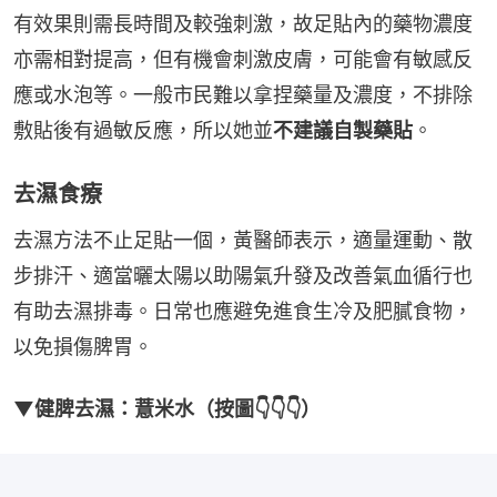
有效果則需長時間及較強刺激，故足貼內的藥物濃度
亦需相對提高，但有機會刺激皮膚，可能會有敏感反
應或水泡等。一般市民難以拿捏藥量及濃度，不排除
敷貼後有過敏反應，所以她並
不建議自製藥貼
。
去濕食療
去濕方法不止足貼一個，黃醫師表示，適量運動、散
步排汗、適當曬太陽以助陽氣升發及改善氣血循行也
有助去濕排毒。日常也應避免進食生冷及肥膩食物，
以免損傷脾胃。
▼健脾去濕：薏米水（按圖👇👇👇）