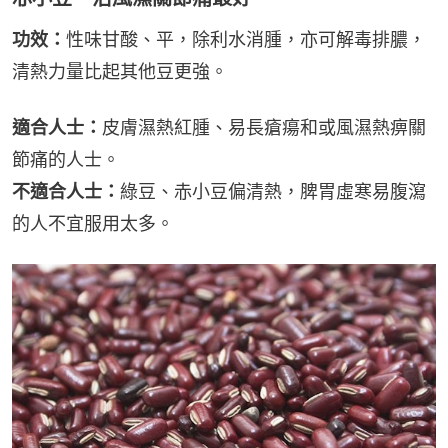
功效：
性味甘酸、平，除利水消腫，亦可解毒排膿，
清熱力量比起其他豆更強。
適合人士：
皮膚濕熱紅腫、易長瘡瘍和或風濕熱痹關
節痛的人士。
不適合人士：
綠豆、赤小豆偏清熱，脾胃虛寒易腹瀉
的人不宜服用太多。