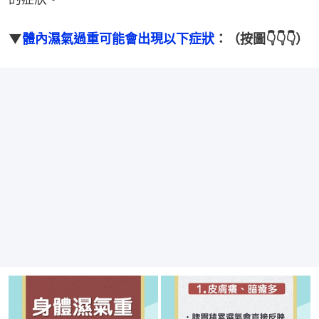
▼
體內濕氣過重可能會出現以下症狀
：（按圖👇👇👇）