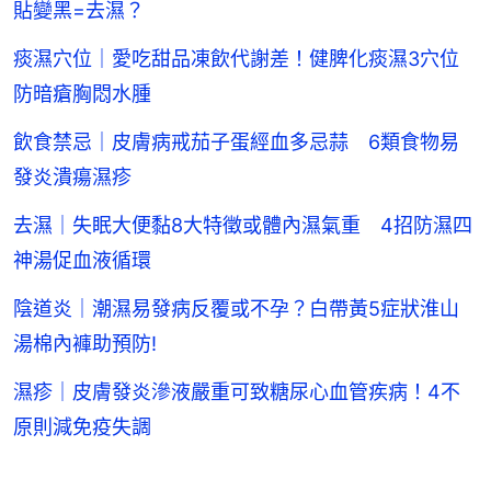
貼變黑=去濕？
痰濕穴位｜愛吃甜品凍飲代謝差！健脾化痰濕3穴位
防暗瘡胸悶水腫
飲食禁忌｜皮膚病戒茄子蛋經血多忌蒜 6類食物易
發炎潰瘍濕疹
去濕｜失眠大便黏8大特徵或體內濕氣重 4招防濕四
神湯促血液循環
陰道炎｜潮濕易發病反覆或不孕？白帶黃5症狀淮山
湯棉內褲助預防!
濕疹｜皮膚發炎滲液嚴重可致糖尿心血管疾病！4不
原則減免疫失調