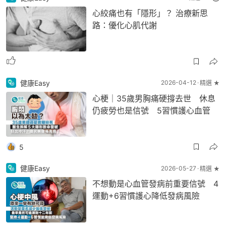
心絞痛也有「隱形」？ 治療新思
路：優化心肌代謝
健康Easy
2026-04-12
精選 ★
心梗｜35歲男胸痛硬撐去世 休息
仍疲勞也是信號 5習慣護心血管
5
健康Easy
2026-05-27
精選 ★
不想動是心血管發病前重要信號 4
運動+6習慣護心降低發病風險