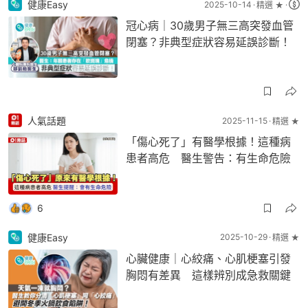
健康Easy
2025-10-14
精選 ★
冠心病｜30歲男子無三高突發血管
閉塞？非典型症狀容易延誤診斷！
人氣話題
2025-11-15
精選 ★
「傷心死了」有醫學根據！這種病
患者高危 醫生警告：有生命危險
6
健康Easy
2025-10-29
精選 ★
心臟健康｜心絞痛、心肌梗塞引發
胸悶有差異 這樣辨別成急救關鍵