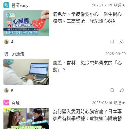
醫師Easy
2025-07-19
精選 ★
氣色差、常疲倦要小心！醫生揭心
臟病、三高警號 謹記護心6招
4
01論壇
2025-09-29
園遊．杏林｜忽冷忽熱帶來的「心
動」？
5
開罐
2025-08-16
精選 ★
為何墜入愛河時心臟會痛？日本專
家證有科學根據：症狀如心臟病發