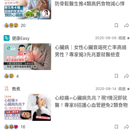
防骨鬆醫生推4類高鈣食物減心悸
20
健康Easy
2025-08-06
精選 ★
心臟病｜女性心臟衰竭死亡率高過
男性？專家揭3先兆要就醫檢查
4
教煮
2025-08-14
精選 ★
心絞痛=心臟病先兆？現1情況即就
醫！專家8招護心血管避免2類食物
16