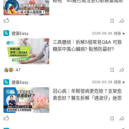
輕視 40歲已需注意心肌梗塞風險
健康Easy
2026-06-26
精選 ★
三高體檢｜拆解5個常見Q&A 可致
糖尿中風心臟病? 點預防最好?
47
健康Easy
2026-05-28
精選 ★
冠心病｜年輕發病更危險？支架愈
貴愈好？醫生拆解「通波仔」迷思