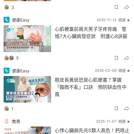
3
健康Easy
2025-11-15
精選 ★
心肌梗塞前兩天男子牙疼背痛 警
惕7大心臟病發症狀 附護心8訣竅
5
健康Easy
2026-03-08
精選 ★
眼皮長黃斑恐是心肌梗塞？掌握
「臨微不亂」口訣 預防缺血性中
風
1
教煮
2025-11-07
精選 ★
心悸心臟病先兆5類人高危！鈣唔止