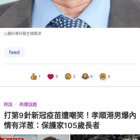
心臟科專科醫生陳鑑添
feed
1
0
2
0
0
熱話
熱爆話題
打第9針新冠疫苗遭嘲笑！孝順港男爆內
情有洋葱：保護家105歲長者