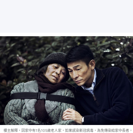
樓主解釋，因家中有1名105歲老人家，如果感染新冠病毒，為免傳染給家中長者，