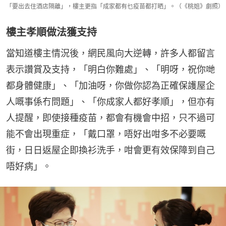
「要出去住酒店隔離」，樓主更指「成家都有乜疫苗都打晒」。（《桃姐》劇照）
樓主孝順做法獲支持
當知道樓主情況後，網民風向大逆轉，許多人都留言
表示讚賞及支持，「明白你難處」、「明呀，祝你哋
都身體健康」、「加油呀，你做你認為正確保護屋企
人嘅事係冇問題」、「你成家人都好孝順」，但亦有
人提醒，即使接種疫苗，都會有機會中招，只不過可
能不會出現重症，「戴口罩，唔好出咁多不必要嘅
街，日日返屋企即換衫洗手，咁會更有效保障到自己
唔好病」。