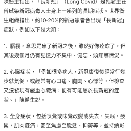
陳醫生指出，「長新冠」（Long Covid）是指發生在
曾感染新冠病毒人士身上一系列的長期症狀。世界衛
生組織指出，約10-20%的新冠患者會出現「長新冠」
症狀，例如以下幾大類：
1.  腦霧，意思是患了新冠之後，雖然好像痊愈了，但
其後幾個月仍有記憶力不集中、健忘、頭痛等情況。
2. 心臟症狀，「例如很多病人，新冠康復後經常行幾
步就氣促，或經常有心口痛、胸悶、心悸等，但檢查
又沒發現有嚴重心臟病，便有可能屬於長新冠的症
狀。」陳醫生說。
3. 全身症狀，包括嗅覺或味覺改變或失去，失眠，疲
累，肌肉痠痛，甚至焦慮至脫髮、抑鬱等，並持續影