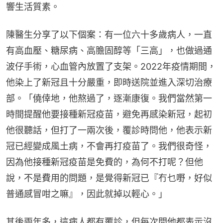
響生活質素。
陳醫生分享了以下個案：有一位六十多歲病人，一直
有高血壓、糖尿病、高膽固醇等「三高」，也做過通
波仔手術，心血管內放置了支架。2022年疫情期間，
他染上了新冠且十分嚴重，即時送院並進入深切治療
部。「僥倖地，他熬過了，逐漸康復。我們當然第一
時間提醒他要接種新冠疫苗，避免再感染新冠，起初
他很聽話，但打了一兩次後，覆診時問他，他表示新
冠已經變成風土病，不會再打疫苗了。我們很奇怪，
因為他接種新冠疫苗是免費的，為何不打呢？但他
說，不是費用的問題，是覺得新冠已『冇乜嘢，好似
普通感冒咁之嘛』，因此就掉以輕心。」
其後兩年多，這病人都有覆診，但每次問他都表示沒