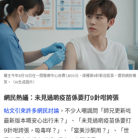
樓主今年6月16日在一間醫療中心自費1,800元，接種第9針新冠疫苗，遭到網民嘲
笑。（AI生成圖片）
網民熱議：未見過啲疫苗係要打9針咁誇張
帖文引來許多網民討論
，不少人嘲諷問「師兄更新咗
最新版本嘅安心出行未？」、「未見過啲疫苗係要打
9針咁誇張，吸毒咩？」、「當美沙酮用？」、「世