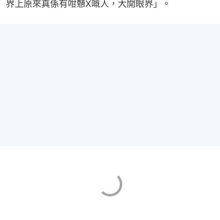
界上原來真係有咁戇X嘅人，大開眼界」。