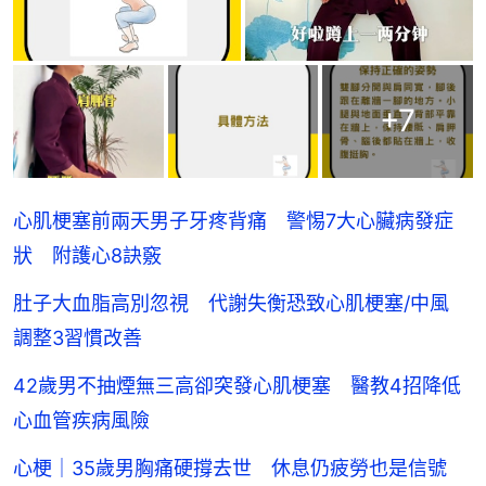
+
7
心肌梗塞前兩天男子牙疼背痛 警惕7大心臟病發症
狀 附護心8訣竅
肚子大血脂高別忽視 代謝失衡恐致心肌梗塞/中風
調整3習慣改善
42歲男不抽煙無三高卻突發心肌梗塞 醫教4招降低
心血管疾病風險
心梗｜35歲男胸痛硬撐去世 休息仍疲勞也是信號