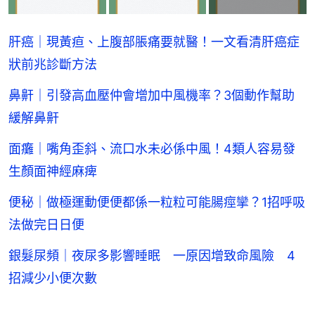
肝癌｜現黃疸、上腹部脹痛要就醫！一文看清肝癌症
狀前兆診斷方法
鼻鼾｜引發高血壓仲會增加中風機率？3個動作幫助
緩解鼻鼾
面癱｜嘴角歪斜、流口水未必係中風！4類人容易發
生顏面神經麻痺
便秘｜做極運動便便都係一粒粒可能腸痙攣？1招呼吸
法做完日日便
銀髮尿頻｜夜尿多影響睡眠 一原因增致命風險 4
招減少小便次數