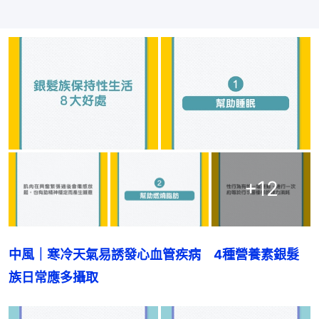
+
12
中風｜寒冷天氣易誘發心血管疾病　4種營養素銀髮
族日常應多攝取