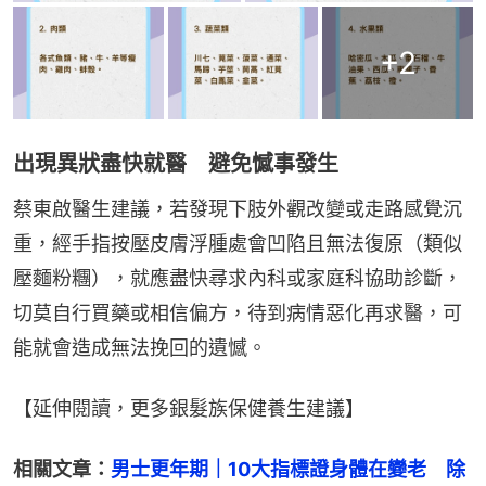
+
2
出現異狀盡快就醫 避免憾事發生
蔡東啟醫生建議，若發現下肢外觀改變或走路感覺沉
重，經手指按壓皮膚浮腫處會凹陷且無法復原（類似
壓麵粉糰），就應盡快尋求內科或家庭科協助診斷，
切莫自行買藥或相信偏方，待到病情惡化再求醫，可
能就會造成無法挽回的遺憾。
【延伸閱讀，更多銀髮族保健養生建議】
相關文章：
男士更年期｜10大指標證身體在變老　除