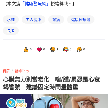
【本文獲
「健康醫療網」
授權轉載。】
水腫
老人健康
腎病
健康醫療網
長者
5
0
1
0
0
健康
醫師Easy
心臟無力別當老化 喘/腫/累恐是心衰
竭警號 建議固定時間量體重