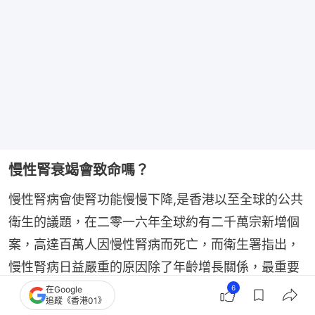
慢性腎衰竭會致命嗎？
慢性腎病會使腎功能慢慢下降,是香港以至全球的公共
衛生的議題，在二零一六年全球約有二千萬宗新增個
案，高達百萬人因慢性腎病而死亡，而衛生署指出，
慢性腎病日益嚴重的原因除了年齡增長關係，最重要
是糖尿病以及高血壓個案上升而引致的病發。而慢性
6
在Google
追蹤《香港01》
腎衰竭的出現由於腎臟功能長期受損而影響功能運