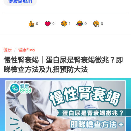
健康醫療網
0
0
1
0
0
健康
健康Easy
慢性腎衰竭｜蛋白尿是腎衰竭徵兆？即
睇檢查方法及九招預防大法