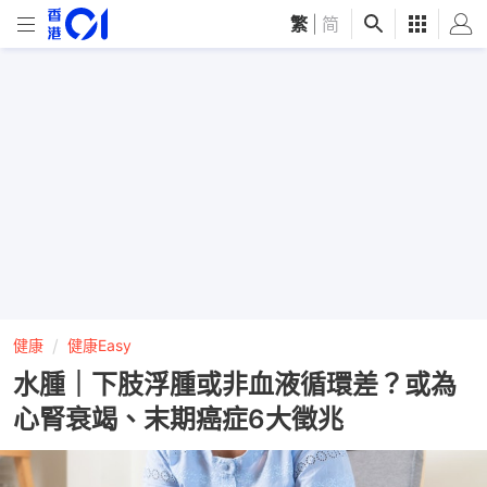
繁
|
简
健康
健康Easy
水腫｜下肢浮腫或非血液循環差？或為
心腎衰竭、末期癌症6大徵兆