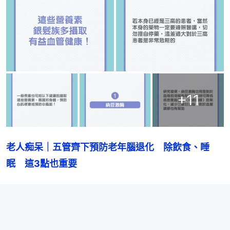
+
11
老人痴呆｜五管齊下預防老年腦退化　除飲食、睡
眠　這3點也重要