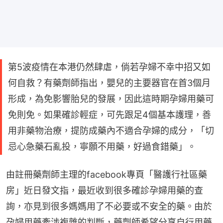
第5波疫情在本港仍然肆虐，倘若孕婦不幸中招又如
何自救？有藥劑師指出，嬰兒的主要器官在首3個月
形成，為免影響胎兒的發展，因此這時期孕婦用藥可
免則免。如果確診輕症，可先跟足4個基本護理，善
用非藥物治療，提防成藥內不適合孕婦的成分，「切
忌心急藥石亂投，寧願不用藥，好過食錯藥」。
由註冊藥劑師主理的facebook專頁「醫護行社區藥
房」近日發文指，最近收到很多確診孕婦用藥的查
詢，亦見到很多媽媽用了不必要或不安全的藥。由於
孕婦用藥牽涉複雜的判斷，藥劑師希望分享自行用藥