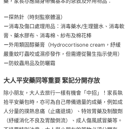
藥，家長亦應隨身帶備基本的急救及外用物品：
－
探熱針（時刻監察體溫）
－
消毒及傷口處理用品：消毒藥水/生理鹽水、消毒軟
膏、藥水膠布、消毒棉、紗布及棉花棒
－
外用類固醇藥膏（Hydrocortisone cream，紓緩
嚴重蚊叮蟲咬或濕疹發作，但需遵從醫生指示使用）
－
防蚊蟲用品及防曬霜
大人平安藥同等重要 緊記分開存放
除小朋友，大人去旅行一樣有機會「中招」！家長執
拾平安藥包時，亦可為自己帶備適量的成藥，例如成
人分量的撲熱息痛（止痛退燒）、特效胃藥及制酸劑
（紓緩消化不良及胃酸倒流）、成人傷風感冒藥等。