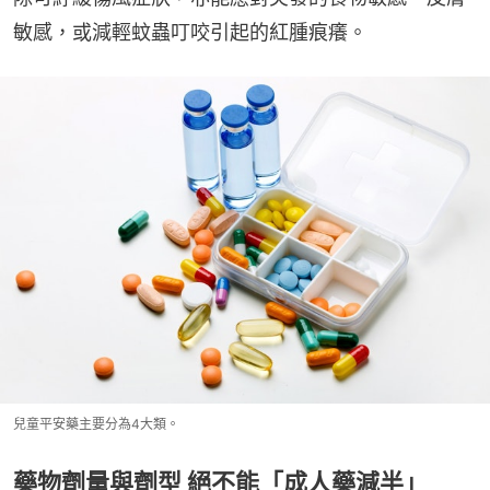
敏感，或減輕蚊蟲叮咬引起的紅腫痕癢。
兒童平安藥主要分為4大類。
藥物劑量與劑型 絕不能「成人藥減半」