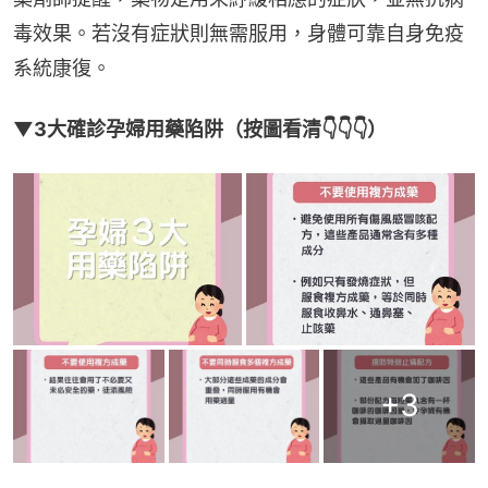
毒效果。若沒有症狀則無需服用，身體可靠自身免疫
系統康復。
▼3大確診孕婦用藥陷阱（按圖看清👇👇👇）
+
3