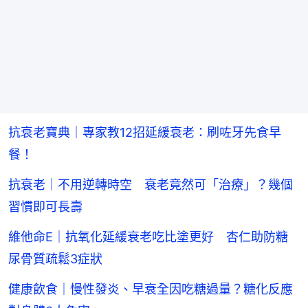
抗衰老寶典｜專家教12招延緩衰老：刷咗牙先食早
餐！
抗衰老｜不用逆轉時空 衰老竟然可「治療」？幾個
習慣即可長壽
維他命E｜抗氧化延緩衰老吃比塗更好 杏仁助防糖
尿骨質疏鬆3症狀
健康飲食｜慢性發炎、早衰全因吃糖過量？糖化反應