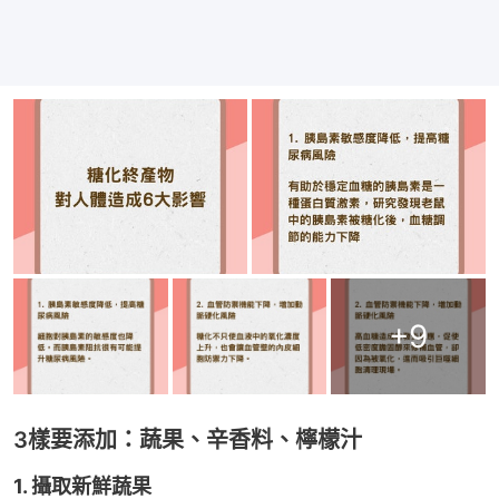
+
9
3樣要添加：蔬果、辛香料、檸檬汁
1. 攝取新鮮蔬果