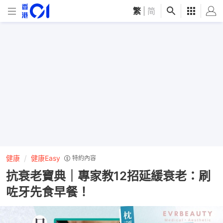
繁
|
简
健康
健康Easy
特約內容
抗衰老寶典｜專家教12招延緩衰老：刷
咗牙先食早餐！