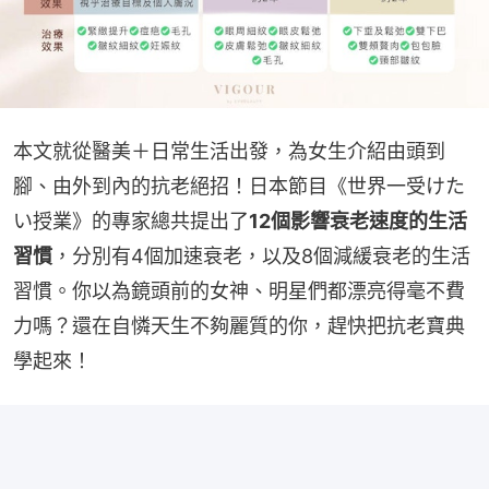
本文就從醫美＋日常生活出發，為女生介紹由頭到
腳、由外到內的抗老絕招！日本節目《世界一受けた
い授業》的專家總共提出了
12個影響衰老速度的生活
習慣
，分別有4個加速衰老，以及8個減緩衰老的生活
習慣。你以為鏡頭前的女神、明星們都漂亮得毫不費
力嗎？還在自憐天生不夠麗質的你，趕快把抗老寶典
學起來！