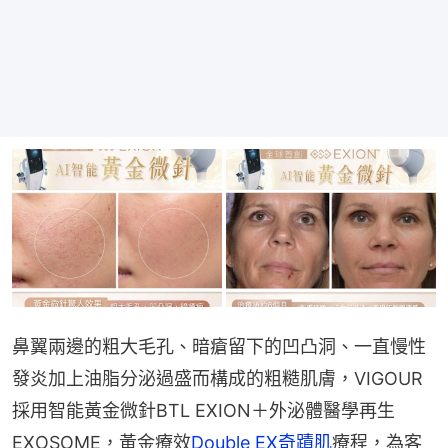
鼻翼兩邊的粗大毛孔、暗瘡留下的凹凸洞、一直慢性
發炎加上油脂分泌過盛而構成的粗糙肌膚，VIGOUR
採用智能黃金微針BTL EXION＋外泌體醫學再生
EXOSOME，黃金療效
Double EX奇蹟肌
療程，為客