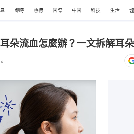
息
即時
熱榜
國際
中國
科技
生活
體
耳朵流血怎麼辦？一文拆解耳朵
44