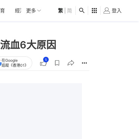
育
經濟
更多
01深圳
繁
觀點
|
简
健康
好食玩飛
登入
女
流血6大原因
5
在Google
追蹤《香港01》