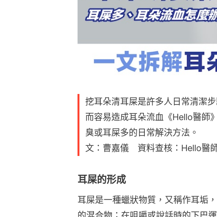
挖耳朵清耳屎是許多人日常清潔步
而容易造成耳朵流血《Hello醫
臭或耳屎多的日常解決方法。
文：曹嘉儀 資料查核：Hello醫
耳屎的形成
耳屎是一種蠟狀物質，又稱作耳垢，
的混合物；在咀嚼或說話時的下巴運