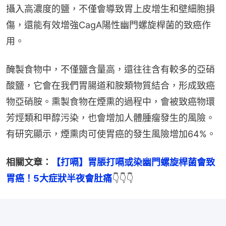
攝入高濃度的鹽，不僅會導致胃上皮增生和壁細胞損
傷，還能有效增強CagA陽性幽門螺旋桿菌的致癌作
用。
醃製食物中，不僅鹽含量高，還往往含有較多的亞硝
酸鹽，它會在我們胃腸道和胺類物質結合，形成致癌
物亞硝胺。熏製食物在煙熏的過程中，會被致癌物環
芳烴類和甲醇污染，也會增加人體腫瘤發生的風險。
有研究顯示，煙熏肉可使胃癌的發生風險增加64%。
相關文章：
【打嗝】胃脹打嗝或染幽門螺旋桿菌會致
胃癌！5大症狀半夜會肚痛
👇👇👇