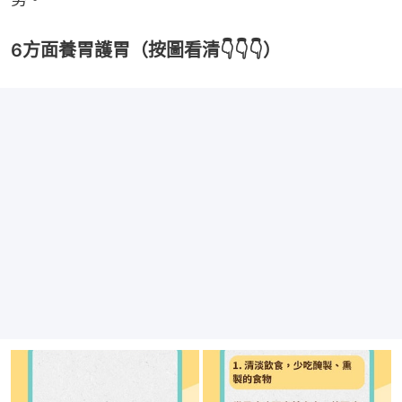
6方面養胃護胃（按圖看清👇👇👇）