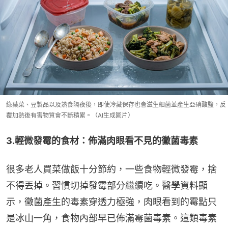
綠葉菜、豆製品以及熟食隔夜後，即使冷藏保存也會滋生細菌並產生亞硝酸鹽，反
覆加熱後有害物質會不斷積累。（AI生成圖片）
3.輕微發霉的食材：佈滿肉眼看不見的黴菌毒素
很多老人買菜做飯十分節約，一些食物輕微發霉，捨
不得丟掉。習慣切掉發霉部分繼續吃。醫學資料顯
示，黴菌產生的毒素穿透力極強，肉眼看到的霉點只
是冰山一角，食物內部早已佈滿霉菌毒素。這類毒素