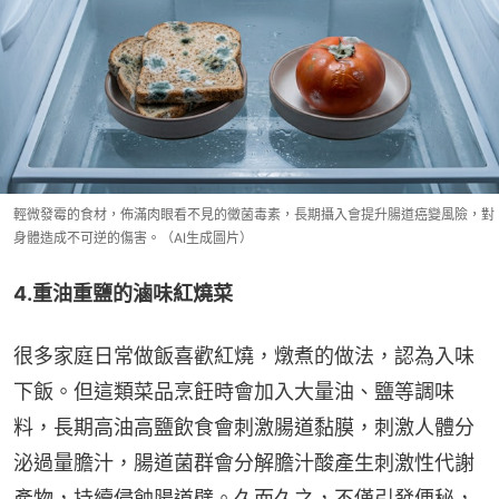
輕微發霉的食材，佈滿肉眼看不見的黴菌毒素，長期攝入會提升腸道癌變風險，對
身體造成不可逆的傷害。（AI生成圖片）
4.重油重鹽的滷味紅燒菜
很多家庭日常做飯喜歡紅燒，燉煮的做法，認為入味
下飯。但這類菜品烹飪時會加入大量油、鹽等調味
料，長期高油高鹽飲食會刺激腸道黏膜，刺激人體分
泌過量膽汁，腸道菌群會分解膽汁酸產生刺激性代謝
產物，持續侵蝕腸道壁。久而久之，不僅引發便秘，