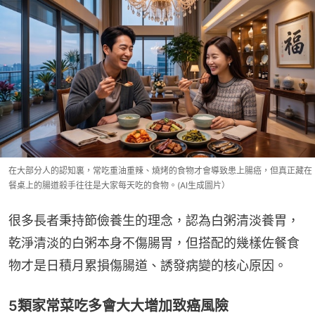
在大部分人的認知裏，常吃重油重辣、燒烤的食物才會導致患上腸癌，但真正藏在
餐桌上的腸道殺手往往是大家每天吃的食物。(AI生成圖片）
很多長者秉持節儉養生的理念，認為白粥清淡養胃，
乾淨清淡的白粥本身不傷腸胃，但搭配的幾樣佐餐食
物才是日積月累損傷腸道、誘發病變的核心原因。
5類家常菜吃多會大大增加致癌風險