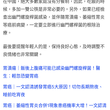
在中國，絕大多數家庭沒有分餐制，因此，吃飯的時
候，多加一雙公筷是非常必要的。另外，如果已經檢
查出幽門螺旋桿菌感染，並伴隨胃潰瘍、萎縮性胃炎
等癌前病變，一定要立即進行幽門螺桿菌的根除治
療。
最後要提醒年輕人的是，保持良好心態，及時調整不
良情緒也非常關鍵。
胃潰瘍｜飯後上腹痛可能已感染幽門螺旋桿菌！醫
生：輕忽恐變胃癌
胃癌｜一文認清誘發胃癌5大原因！切勿長期熬夜、
睡前吃宵夜
胃癌｜萎縮性胃炎合併1現象患癌機率大增！一文認清