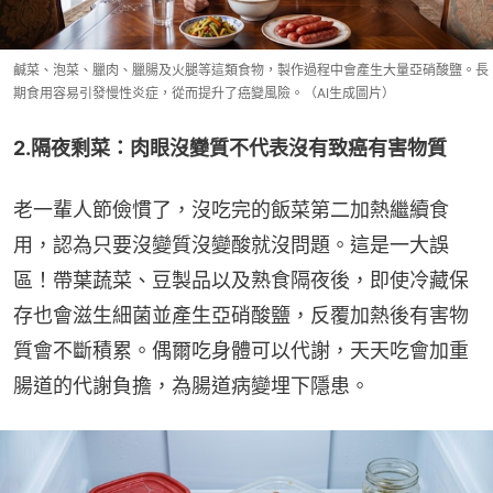
鹹菜、泡菜、臘肉、臘腸及火腿等這類食物，製作過程中會產生大量亞硝酸鹽。長
期食用容易引發慢性炎症，從而提升了癌變風險。（AI生成圖片）
2.隔夜剩菜：肉眼沒變質不代表沒有致癌有害物質
老一輩人節儉慣了，沒吃完的飯菜第二加熱繼續食
用，認為只要沒變質沒變酸就沒問題。這是一大誤
區！帶葉蔬菜、豆製品以及熟食隔夜後，即使冷藏保
存也會滋生細菌並產生亞硝酸鹽，反覆加熱後有害物
質會不斷積累。偶爾吃身體可以代謝，天天吃會加重
腸道的代謝負擔，為腸道病變埋下隱患。