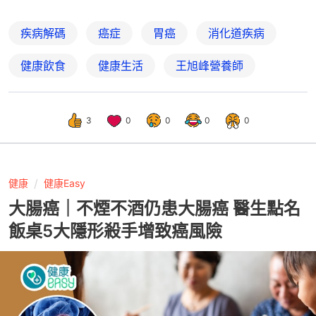
疾病解碼
癌症
胃癌
消化道疾病
健康飲食
健康生活
王旭峰營養師
3
0
0
0
0
健康
健康Easy
大腸癌｜不煙不酒仍患大腸癌 醫生點名
飯桌5大隱形殺手增致癌風險