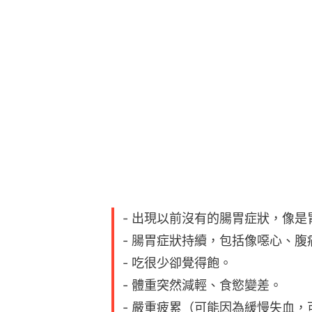
- 出現以前沒有的腸胃症狀，像
- 腸胃症狀持續，包括像噁心、
- 吃很少卻覺得飽。
- 體重突然減輕、食慾變差。
- 嚴重疲累（可能因為緩慢失血