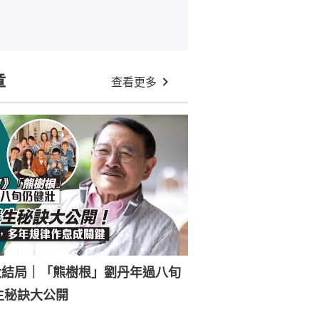
章
查看更多
大結局｜「熊樹根」劉丹年過八旬
生秘訣大公開