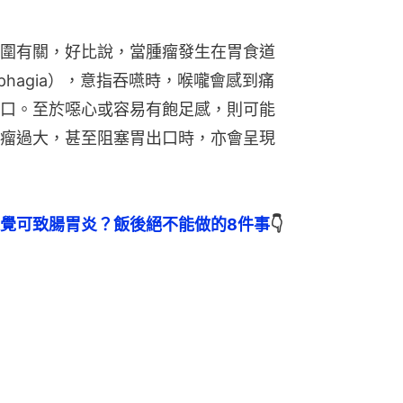
圍有關，好比說，當腫瘤發生在胃食道
phagia），意指吞嚥時，喉嚨會感到痛
口。至於噁心或容易有飽足感，則可能
瘤過大，甚至阻塞胃出口時，亦會呈現
覺可致腸胃炎？飯後絕不能做的8件事
👇