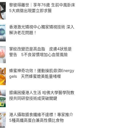
黎彼得離世｜享年76歲 生前中風卧床
5大病徵出現要立即求醫
香港激光矯視中心獨家矯視技術 深入
解決老花問題！
掌紋改變恐是高血脂 皮膚4狀態是
警告 5不良習慣增加心血管風險
蜂蜜神奇功效！運動操肌毋須Energy
gels 天然蜂蜜媲美能量啫喱
膝痛困擾港人生活 哈佛大學醫學院教
授共同研發技術成突破關鍵
港人攝取膳食纖維不達標！專家推介
5種高纖高蛋白兼高性價比食物