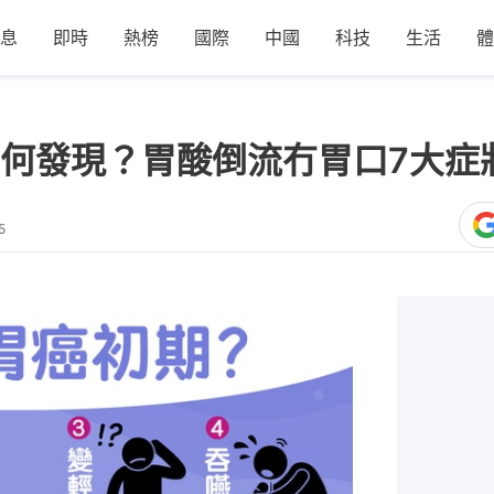
息
即時
熱榜
國際
中國
科技
生活
體
何發現？胃酸倒流冇胃口7大症
5