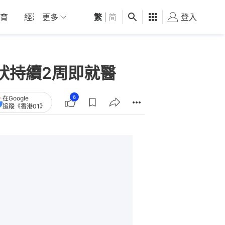
育
經濟
更多
01深圳
繁
觀點
|
简
健康
好食玩飛
登入
女
狀持續2周即就醫
6
在Google
追蹤《香港01》