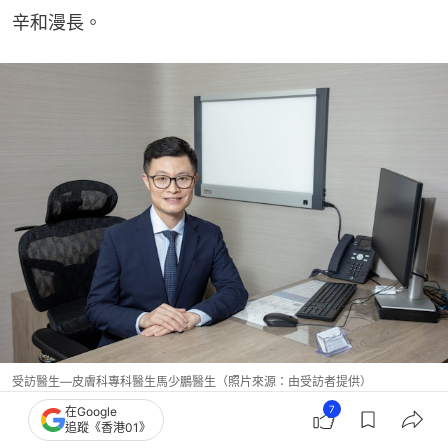
辛和漫長。
受訪醫生—皮膚科專科醫生馬少鵬醫生（照片來源：由受訪者提供）
7
在Google
追蹤《香港01》
醫師Easy
健康話題
皮膚保養