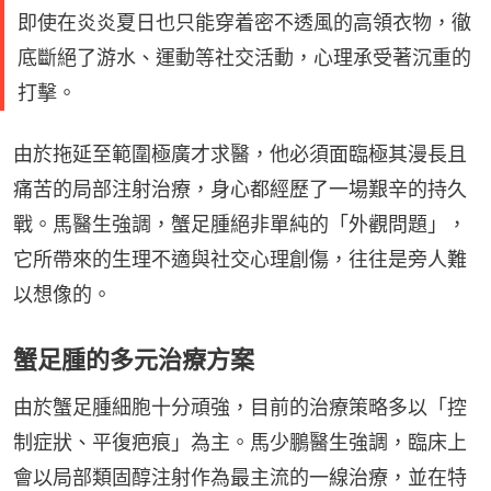
即使在炎炎夏日也只能穿着密不透風的高領衣物，徹
底斷絕了游水、運動等社交活動，心理承受著沉重的
打擊。
由於拖延至範圍極廣才求醫，他必須面臨極其漫長且
痛苦的局部注射治療，身心都經歷了一場艱辛的持久
戰。馬醫生強調，蟹足腫絕非單純的「外觀問題」，
它所帶來的生理不適與社交心理創傷，往往是旁人難
以想像的。
蟹足腫的多元治療方案
由於蟹足腫細胞十分頑強，目前的治療策略多以「控
制症狀、平復疤痕」為主。馬少鵬醫生強調，臨床上
會以局部類固醇注射作為最主流的一線治療，並在特