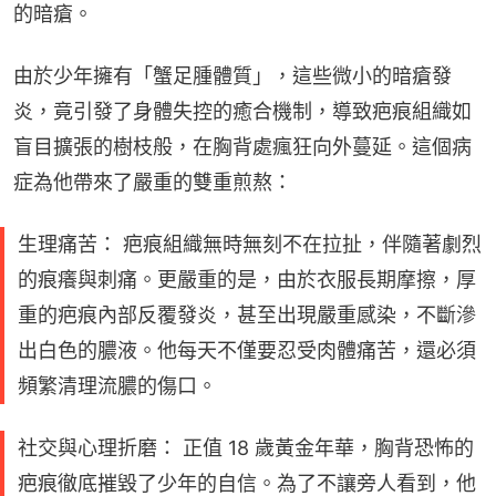
的暗瘡。
由於少年擁有「蟹足腫體質」，這些微小的暗瘡發
炎，竟引發了身體失控的癒合機制，導致疤痕組織如
盲目擴張的樹枝般，在胸背處瘋狂向外蔓延。這個病
症為他帶來了嚴重的雙重煎熬：
生理痛苦： 疤痕組織無時無刻不在拉扯，伴隨著劇烈
的痕癢與刺痛。更嚴重的是，由於衣服長期摩擦，厚
重的疤痕內部反覆發炎，甚至出現嚴重感染，不斷滲
出白色的膿液。他每天不僅要忍受肉體痛苦，還必須
頻繁清理流膿的傷口。
社交與心理折磨： 正值 18 歲黃金年華，胸背恐怖的
疤痕徹底摧毀了少年的自信。為了不讓旁人看到，他