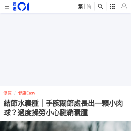
繁
|
简
健康
健康Easy
結節水囊腫｜手腕關節處長出一顆小肉
球？過度操勞小心腱鞘囊腫