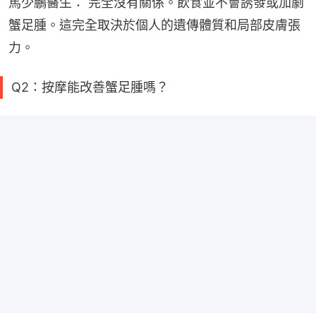
馬少鵬醫生： 完全沒有關係。飲食並不會誘發或加劇
蟹足腫。這完全取決於個人的遺傳體質和局部皮膚張
力。
Q2：按摩能改善蟹足腫嗎？