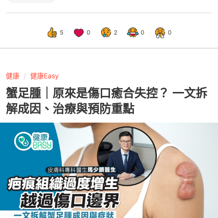
5
0
2
0
0
健康
健康Easy
蟹足腫｜原來是傷口癒合失控？ 一文拆
解成因、治療與預防重點