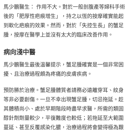
馬少鵬醫生： 作用不大。對於一般剖腹產等婦科手術
後的「肥厚性疤痕增生」，持之以恆的按摩確實能起
到軟化疤痕的效果。然而，對於「失控生長」的蟹足
腫，按摩在醫學上並沒有太大的臨床改善作用。
病向淺中醫
馬少鵬醫生最後溫馨提示，蟹足腫確實是一個非常困
擾、且治療過程頗為疼痛的皮膚疾病。
預防勝於治療。蟹足腫體質者請務必遠離穿耳、紋身
等非必要創傷。一旦不幸出現蟹足腫，切忌拖延。趁
其體積尚小、處於早期階段時盡早求醫，所需的類固
醇針劑劑量較少，平復難度也較低；若拖延至大範圍
蔓延、甚至反覆感染化膿，治療過程將會變得極為艱