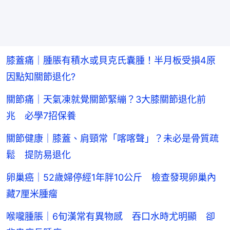
膝蓋痛｜腫脹有積水或貝克氏囊腫！半月板受損4原
因點知關節退化?
關節痛｜天氣凍就覺關節緊繃？3大膝關節退化前
兆 必學7招保養
關節健康｜膝蓋、肩頸常「喀喀聲」？未必是骨質疏
鬆 提防易退化
卵巢癌｜52歲婦停經1年胖10公斤 檢查發現卵巢內
藏7厘米腫瘤
喉嚨腫脹｜6旬漢常有異物感 吞口水時尤明顯 卻