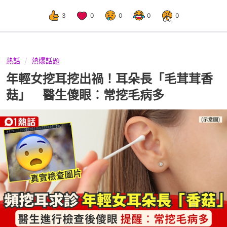
3
0
0
0
0
熱話
熱爆話題
年輕女挖耳挖出禍！耳朵長「毛茸茸香
菇」 醫生傻眼︰常挖毛病多