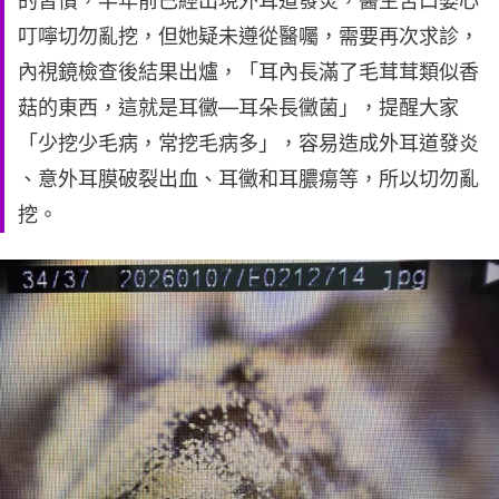
的習慣，半年前已經出現外耳道發炎，醫生苦口婆心
叮嚀切勿亂挖，但她疑未遵從醫囑，需要再次求診，
內視鏡檢查後結果出爐，「耳內長滿了毛茸茸類似香
菇的東西，這就是耳黴—耳朵長黴菌」，提醒大家
「少挖少毛病，常挖毛病多」，容易造成外耳道發炎
、意外耳膜破裂出血、耳黴和耳膿瘍等，所以切勿亂
挖。