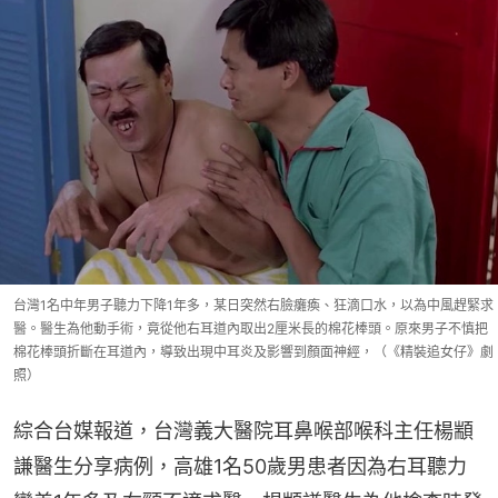
台灣1名中年男子聽力下降1年多，某日突然右臉癱瘓、狂滴口水，以為中風趕緊求
醫。醫生為他動手術，竟從他右耳道內取出2厘米長的棉花棒頭。原來男子不慎把
棉花棒頭折斷在耳道內，導致出現中耳炎及影響到顏面神經，（《精裝追女仔》劇
照）
綜合台媒報道，台灣義大醫院耳鼻喉部喉科主任楊顓
謙醫生分享病例，高雄1名50歲男患者因為右耳聽力