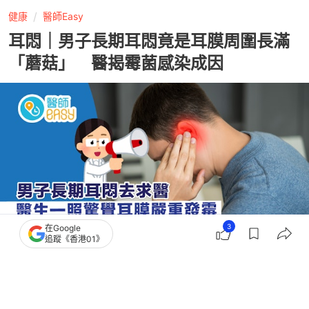
健康
醫師Easy
耳悶｜男子長期耳悶竟是耳膜周圍長滿
「蘑菇」 醫揭霉菌感染成因
3
在Google
追蹤《香港01》
撰文：
聯合新聞網
出版：
2026-06-17 10:00
更新：
2026-06-17 10:00