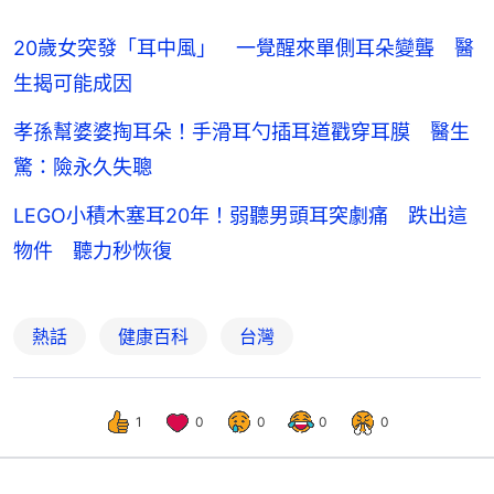
20歲女突發「耳中風」 一覺醒來單側耳朵變聾 醫
生揭可能成因
孝孫幫婆婆掏耳朵！手滑耳勺插耳道戳穿耳膜 醫生
驚：險永久失聰
LEGO小積木塞耳20年！弱聽男頭耳突劇痛 跌出這
物件 聽力秒恢復
熱話
健康百科
台灣
1
0
0
0
0