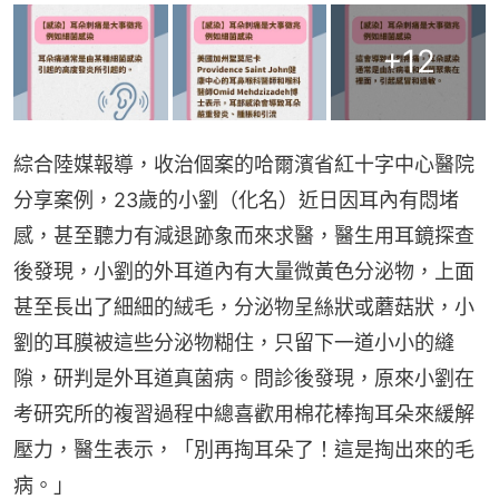
+
12
綜合陸媒報導，收治個案的哈爾濱省紅十字中心醫院
分享案例，23歲的小劉（化名）近日因耳內有悶堵
感，甚至聽力有減退跡象而來求醫，醫生用耳鏡探查
後發現，小劉的外耳道內有大量微黃色分泌物，上面
甚至長出了細細的絨毛，分泌物呈絲狀或蘑菇狀，小
劉的耳膜被這些分泌物糊住，只留下一道小小的縫
隙，研判是外耳道真菌病。問診後發現，原來小劉在
考研究所的複習過程中總喜歡用棉花棒掏耳朵來緩解
壓力，醫生表示，「別再掏耳朵了！這是掏出來的毛
病。」