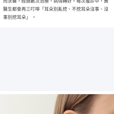
而求醫，經過數次治療，病情轉好。每次覆診中，黃
醫生都會再三叮嚀「耳朵別亂挖、不挖耳朵沒事、沒
事別挖耳朵」 。