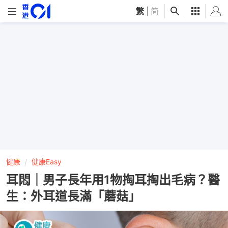
繁
|
简
健康
健康Easy
耳悶｜男子長年用1物掏耳掏出毛病？醫
生：外耳道長滿「蘑菇」