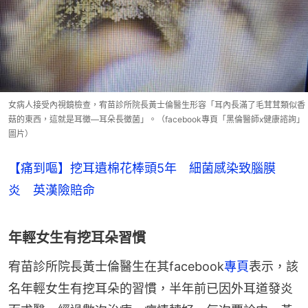
女病人接受內視鏡檢查，宥苗診所院長黃士倫醫生形容「耳內長滿了毛茸茸類似香
菇的東西，這就是耳黴—耳朵長黴菌」。（facebook專頁「黑倫醫師x健康諮詢」
圖片）
【痛到嘔】挖耳遺棉花棒頭5年 細菌感染致腦膜
炎 英漢險賠命
年輕女生有挖耳朵習慣
宥苗診所院長黃士倫醫生在其facebook
專頁
表示，該
名年輕女生有挖耳朵的習慣，半年前已因外耳道發炎