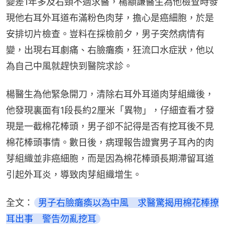
變差1年多及右頸不適求醫，楊顓謙醫生為他檢查時發
現他右耳外耳道布滿粉色肉芽，擔心是癌細胞，於是
安排切片檢查。豈料在採檢前夕，男子突然病情有
變，出現右耳劇痛、右臉癱瘓，狂流口水症狀，他以
為自己中風就趕快到醫院求診。
楊醫生為他緊急開刀，清除右耳外耳道肉芽組織後，
他發現裏面有1段長約2厘米「異物」，仔細查看才發
現是一截棉花棒頭，男子卻不記得是否有挖耳後不見
棉花棒頭事情。數日後，病理報告證實男子耳內的肉
芽組織並非癌細胞，而是因為棉花棒頭長期滯留耳道
引起外耳炎，導致肉芽組織增生。
全文：
男子右臉癱瘓以為中風　求醫驚揭用棉花棒撩
耳出事　警告勿亂挖耳