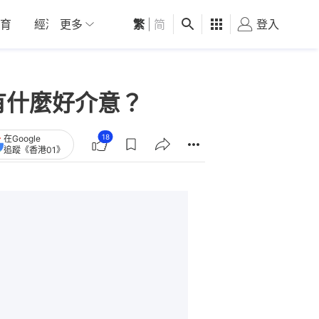
育
經濟
更多
01深圳
繁
觀點
|
简
健康
好食玩飛
登入
女
有什麼好介意？
18
在Google
追蹤《香港01》