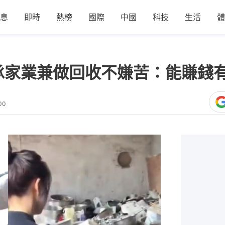
息
即時
熱榜
國際
中國
科技
生活
體
承家業兼做回收不嫌苦：能賺錢
00