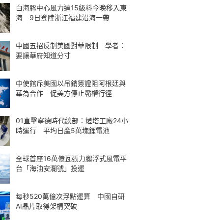
白海豚中心風力達15級料今晚移入東
海 9日登陸浙江福建沿海一帶
中國五招反制美國對華限制 學者：
要讓華府知道分寸
中使館斥美國以吊銷簽證阻阿根廷與
華為合作 促美方停止霸權行徑
01直擊寧德時代總部：燈塔工廠24小
時運行 平均日產5萬塊鋰電池
全球首座16萬億瓦張力腿浮式風電平
台「海油安瀾號」投運
每秒520萬億次浮點運算 中國自研
AI晶片取得架構突破