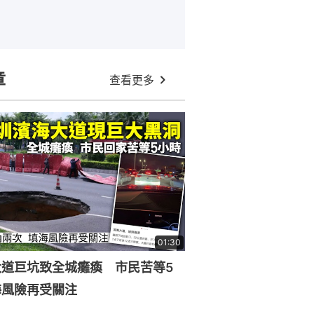
章
查看更多
01:30
大道巨坑致全城癱瘓 市民苦等5
海風險再受關注