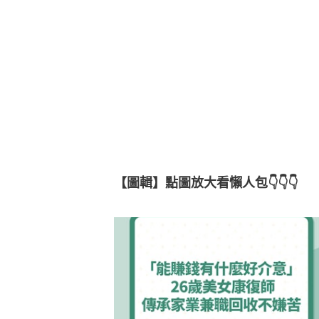
【圖輯】點圖放大看懶人包👇👇👇