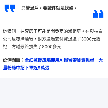
只管過戶，要證件就是找碴。
她猜測，這套房子可能是開發商的滯銷房。在與拍賣
公司反覆溝通後，對方通過支付寶退還了3000元給
她。方曦最終損失了8000多元。
延伸閲讀：
全紅嬋慘遭騙徒用AI假冒帶貨賣雞蛋　大
量粉絲中招下單近5萬張