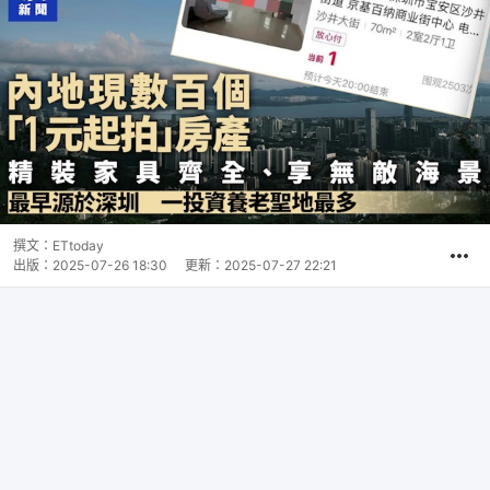
撰文：
ETtoday
出版：
2025-07-26 18:30
更新：
2025-07-27 22:21