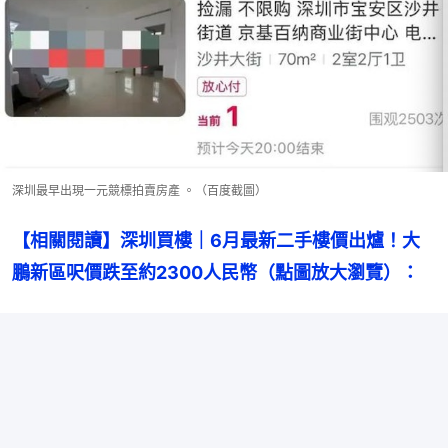
深圳最早出現一元競標拍賣房產 。（百度截圖）
【相關閱讀】深圳買樓｜6月最新二手樓價出爐！大
鵬新區呎價跌至約2300人民幣（點圖放大瀏覽）：