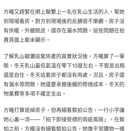
方曦又趕緊在網上聯繫上一名在乳山生活的人，幫她
到現場看房。對方到現場後的反饋很不樂觀，房子沒
有供暖、外牆脱皮，還存在漏水問題。這些問題在拍
賣頁面上都未顯示。
了解乳山銀灘這套房產的真實狀況後，方曦算了一筆
賬，冬天乳山最低氣温在零下10度左右，不管是出租
還是自住，冬天這套房子都沒有用處。況且，房子還
有漏水等問題，她還要承擔後續的修繕成本、冬天的
物業費等多項不確定支出。
方曦打算退掉房子，但再細看競拍公告，一行小字讓
她心裏一涼——「拍下即接受標的瑕疵風險」。在競
拍之前，方曦沒有細看競拍公告，她像平常購物一樣