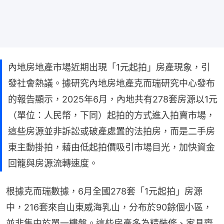
內地房地產市場近期出現「1元起拍」房產現象，引
發社會熱議。據研究內地房地產克而瑞研究中心發布
的報告顯示，2025年6月，內地共有278套房源以1元
（單位：人民幣，下同）起拍的方式進入拍賣市場，
這些房源並非訴訟或破產處置的法拍房，而是二手房
東主動掛拍，藉由低起拍價吸引市場目光，加快資金
回籠與房源流轉速度。
根據克而瑞數據，6月全國278套「1元起拍」房源
中，216套來自山東威海乳山，分布於90餘個小區，
並非集中於單一樓盤。這些房產多為精裝修、家具齊