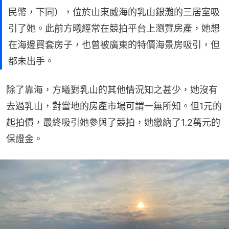
民幣，下同），位於山東威海的乳山銀灘的三居室吸
引了她。此前方曦經常在競拍平台上瀏覽房產，她想
在海邊買套房子，也曾被廣東的特價海景房吸引，但
都未出手。
除了靠海，方曦對乳山的其他情況知之甚少，她沒有
去過乳山，對當地的房產市場可謂一無所知。但1元的
起拍價，最終吸引她參與了競拍，她繳納了1.2萬元的
保證金。