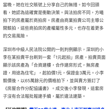
當晚，她在社交賬號上分享自己的無措。如今回頭
看，她認為這確實是衝動決策。與法拍房不同，方曦
拍下的房產屬於商拍房。房產由商業拍賣公司主導公
開競拍，這些商拍房的產權屬性多元，也存在着更多
的交易風險。
深圳市中級人民法院公開的一則判例顯示，深圳的小
李在某拍賣平台刷到一套「1元起拍」房產，拍賣頁面
顯示該房產為「合資建樓，合作建房形式，無房產
證，用途為住宅」，起拍價1元，保證金3萬元。小李
競價後，以65萬餘元的價格拍下，並與賣方簽訂了
《房屋合作分配協議書》。成交後小李發現，這套房
子沒有合法報批報建手續，屬於違法建築。