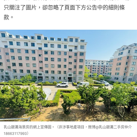
只關注了圖片，卻忽略了頁面下方公告中的細則條
款。
乳山銀灘海景房的網上宣傳圖。（非涉事地產項目，微博@乳山銀灘二手房仲介
18663117993）