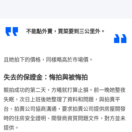
不能點外賣，買菜要到三公里外。
且她拍下的價格，同樣略高於市場價。
失去的保證金：悔拍與被悔拍
競拍成功的第二天，方曦就打算止損。前一晚她整夜
失眠，次日上班後她整理了資料和問題，與拍賣平
台、拍賣公司協商溝通，要求拍賣公司提供房屋開發
時的住房安全證明、開發商資質問題文件，對方並未
提供。