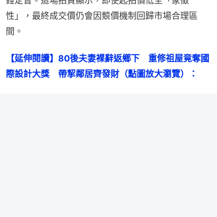
錘定音。這場拍賣顯示，即使起拍價低至「象徵
性」，最終成交價仍會因競價機制回歸市場合理區
間。
【延伸閱讀】80後夫妻裸辭返鄉下　重修祖屋竟奪國
際設計大獎　帶挈鄰居齊發財（點圖放大瀏覽）：