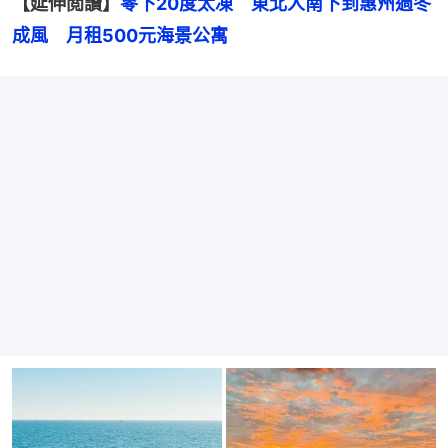
【延伸閲讀】
零下20度太凍　東北人南下到惠州過冬
成風　月租500元海景公寓