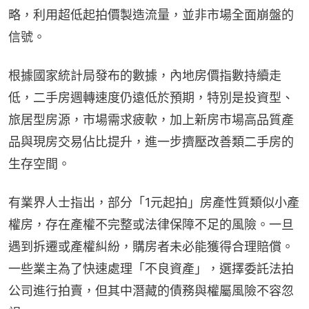
略，利用超低起拍價製造流量，並非市場全面崩盤的
信號。
根據國家統計局發布的數據，內地房價指數持續走
低，二手房週轉速度仍遠低於預期，特別是投資型、
旅居型房源，市場需求疲軟，加上新房市場高品質產
品與現房交易佔比提升，進一步擠壓改善類二手房的
生存空間。
有業界人士指出，部分「1元起拍」房產性質類似小產
權房，存在產權不完整或法律保障不足的風險。一旦
遇到拆遷或產權糾紛，購房者未必能獲得合理賠償。
一些業主為了快速處理「不良資產」，選擇委託法拍
公司進行拍賣，但其中潛藏的債務與權屬風險不容忽