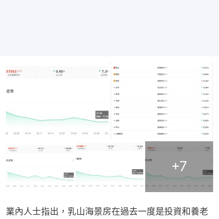
+
7
業內人士指出，乳山海景房在過去一度是投資和養老