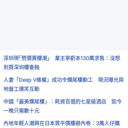
深圳現｢劈價賣樓潮｣ 業主寧虧本130萬求售：沒想
到買深圳樓會蝕
人妻「Deep V維權」成功令爛尾樓動工 現況曝光與
地盤工爆笑互動
中國「最美爛尾樓」：耗資百億的七星級酒店 如今
一晚只需數十元
內地年輕人潮興在日本買平價樓避內卷：3萬人仔購