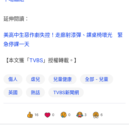
延伸閱讀：
美高中生惡作劇失控！走廊射漆彈、課桌椅壞光　緊
急停課一天
【本文獲「
TVBS
」授權轉載。】
傷人
虐兒
兒童健康
全部 - 兒童
英國
熱話
TVBS新聞網
16
0
0
3
6