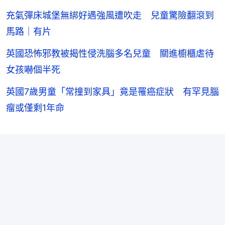
充氣彈床城堡無綁好遇強風遭吹走 兒童驚險翻滾到
馬路｜有片
英國恐怖邪教被揭性侵洗腦多名兒童 關進櫥櫃虐待
女孩嚇個半死
英國7歲男童「常撞到家具」竟是罹癌症狀 有罕見腦
瘤或僅剩1年命