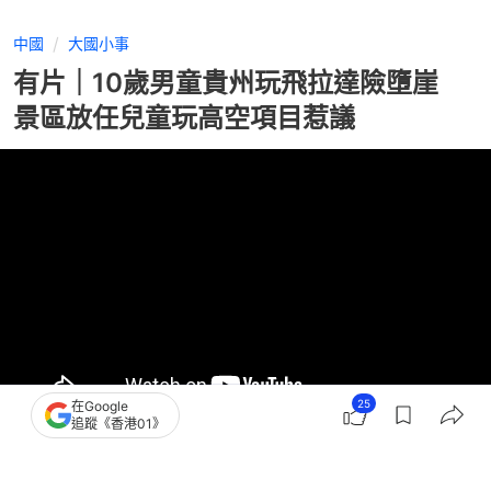
中國
大國小事
有片｜10歲男童貴州玩飛拉達險墮崖
景區放任兒童玩高空項目惹議
25
在Google
追蹤《香港01》
撰文：
許靖雯
出版：
2026-08-06 16:30
更新：
2026-08-06 16:30