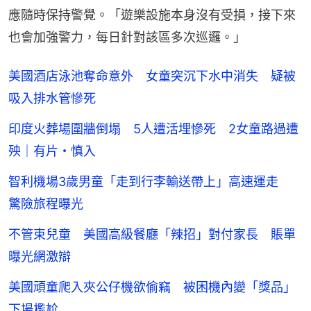
應隨時保持警覺。「遊樂設施本身沒有受損，接下來
也會加強警力，每日針對該區多次巡邏。」
美國酒店泳池奪命意外 女童突沉下水中消失 疑被
吸入排水管慘死
印度火葬場圍牆倒塌 5人遭活埋慘死 2女童路過遭
殃｜有片・慎入
智利機場3歲男童「走到行李輸送帶上」高速運走
驚險旅程曝光
不管束兒童 美國高級餐廳「辣招」對付家長 賬單
曝光網激辯
美國頑童爬入夾公仔機欲偷竊 被困機內變「獎品」
下場尷尬