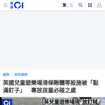
繁
|
简
國際
即時國際
英國兒童遊樂場滑梯鞦韆等設施被「黏
滿釘子」 專放孩童必碰之處