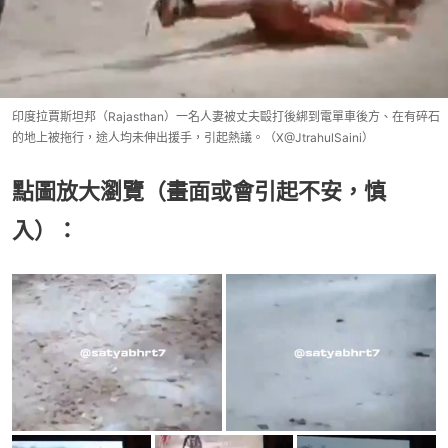
印度拉賈斯坦邦（Rajasthan）一名人妻被丈夫毆打後綁到電單車後方、在有碎石
的地上被拖行，途人均未伸出援手，引起熱議。（X@JtrahulSaini）
點圖放大瀏覽（畫面或會引起不安，慎
入）：