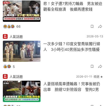
悲！女子遭7男持刀輪姦 男友被迫
觀看全程崩潰 後續再遭索錢
66
人氣話題
2026-05-13
一次多少錢？印度女警喬裝獨行婦
人 3小時引40男搭訕多涉性騷擾
5
人氣話題
2026-01-11
精選 ★
人妻搭順風車遭輪姦！完事後被扔
出車 臉縫12針險毀容 警拘2男