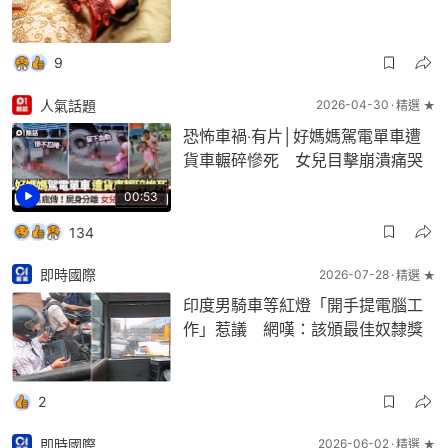
9
人氣話題
2026-04-30
精選 ★
恐怖車禍‧有片│好媽媽駕電單車遭
貨車輾碎慘死 女兒目擊崩潰痛哭
00:53
134
即時國際
2026-07-28
精選 ★
印度男騎車等紅燈「開手提電腦工
作」惹議 網嘆：該頒最佳奴隸獎
2
即時國際
2026-06-02
精選 ★