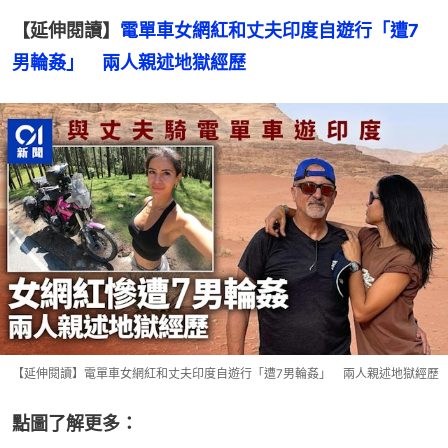
【延伸閱讀】
電單車女網紅和丈夫印度自遊行「遭7
男輪姦」　兩人親述地獄經歷
【延伸閱讀】電單車女網紅和丈夫印度自遊行「遭7男輪姦」 兩人親述地獄經歷
點圖了解更多：