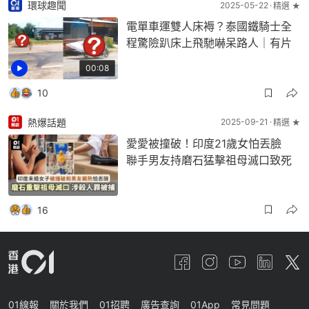
環球趣聞
2025-05-22
精選 ★
電單車運雙人床褥？泰國鐵騎士全
程驚險趴床上飛馳嚇呆路人｜有片
00:08
10
熱爆話題
2025-09-21
精選 ★
愛愛被撞破！印度21歲女怕丟臉
聯手男友持磨石猛擊祖母滅口致死
16
01線報
關於我們
01招聘
廣告查詢
01App
常見問題