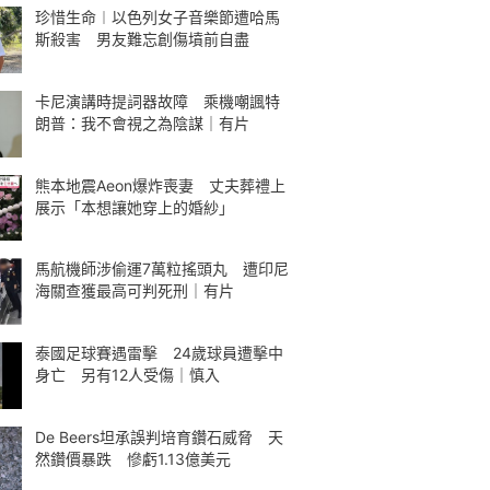
珍惜生命︱以色列女子音樂節遭哈馬
斯殺害 男友難忘創傷墳前自盡
卡尼演講時提詞器故障 乘機嘲諷特
朗普：我不會視之為陰謀｜有片
熊本地震Aeon爆炸喪妻 丈夫葬禮上
展示「本想讓她穿上的婚紗」
馬航機師涉偷運7萬粒搖頭丸 遭印尼
海關查獲最高可判死刑｜有片
泰國足球賽遇雷擊 24歲球員遭擊中
身亡 另有12人受傷｜慎入
De Beers坦承誤判培育鑽石威脅 天
然鑽價暴跌 慘虧1.13億美元