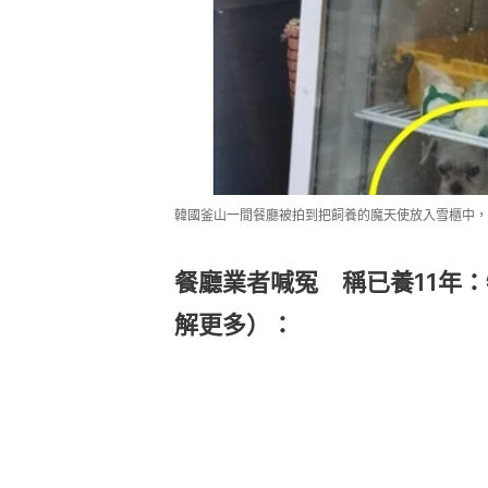
韓國釜山一間餐廳被拍到把飼養的魔天使放入雪櫃中，引起關
餐廳業者喊冤 稱已養11年
解更多）：