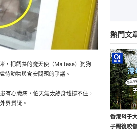
熱門文
，把飼養的魔天使（Maltese）狗狗
虐待動物與食安問題的爭議。
患有心臟病，怕天氣太熱身體撐不住，
外界質疑。
香港母子
子踢後咬