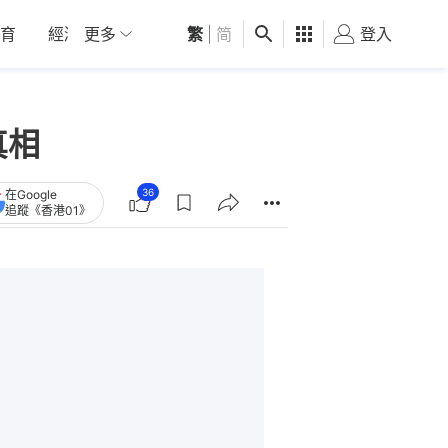
育
經濟
更多
01深圳
繁
觀點
|
简
健康
好食玩飛
登入
女
真相
36
在Google
追蹤《香港01》