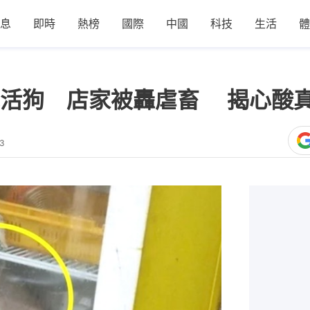
息
即時
熱榜
國際
中國
科技
生活
體
見活狗 店家被轟虐畜 揭心酸
53