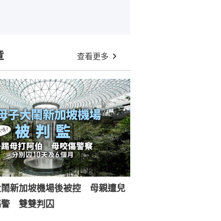
章
查看更多
大鬧新加坡機場後被控 母親遭兒
傷警 雙雙判囚