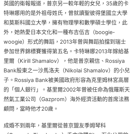
英國的衛報報道，普京另一較年輕的女兒，35歲的卡
特琳娜用的是外祖母姓氏，曾就讀聖彼得堡國立大學
和莫斯科國立大學，擁有物理學和數學碩士學位，此
外，她熱愛日本文化和一種布吉伍吉（boogie-
woogie）形式的舞蹈，2013年曾與舞蹈拍擋到瑞士
參加世界錦標賽獲得第五名。卡特琳娜2013年嫁給基
里爾（Kirill Shamalov），他是普京親信、Rossiya 
Bank股東之一沙馬洛夫（Nikolai Shamalov）的小兒
子。Rossiya Bank被美國政府形容為克里姆林宮高層
的「個人銀行」。基里爾2002年曾被任命為俄羅斯天
然氣工業公司（Gazprom）海外經濟活動的首席法務
顧問，當時他才20歲。
成婚不到兩年，基里爾從普京盟友季姆琴科