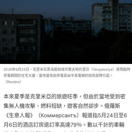
2026年6月23日，克里米亞黑海度假城市葉夫帕托里亞（Yevpatoriya）夜間臨時
停電期間的住宅大廈，當地當局指停電是由半島電網的技術故障引起。
（Reuters）
本來夏季是克里米亞的旅遊旺季，但由於當地受到密
集無人機攻擊、燃料短缺，遊客自然卻步。俄羅斯
《生意人報》（Коммерсантъ）報道指5月24日至6
月6日的酒店訂房退訂率高達79％。數以千計的車輛