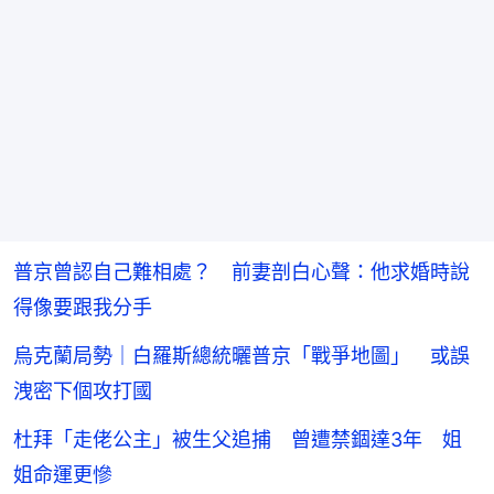
普京曾認自己難相處？ 前妻剖白心聲：他求婚時說
得像要跟我分手
烏克蘭局勢｜白羅斯總統曬普京「戰爭地圖」 或誤
洩密下個攻打國
杜拜「走佬公主」被生父追捕 曾遭禁錮達3年 姐
姐命運更慘