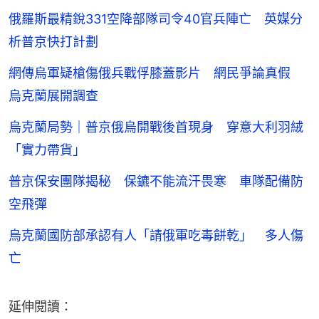
俄羅斯最精銳331空降部隊司令40官兵陣亡 英媒分
析普京快打計劃
網傳烏軍疑槍傷俄兵戰俘膝蓋影片 網民爭論真假
烏克蘭展開調查
烏克蘭局勢｜普京俄烏開戰後首現身 穿意大利羽絨
「實力帶貨」
普京保安團隊揭秘 保鑣不能流汗畏寒 車隊配備防
空飛彈
烏克蘭國防部承認有人「請俄軍吃毒餅乾」 多人傷
亡
延伸閱讀：