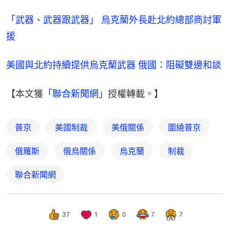
「武器、武器跟武器」 烏克蘭外長赴北約總部商討軍
援
美國與北約持續提供烏克蘭武器 俄國：阻礙雙邊和談
【本文獲
「聯合新聞網」
授權轉載。】
普京
美國制裁
美俄關係
圍繞普京
俄羅斯
俄烏關係
烏克蘭
制裁
聯合新聞網
37
1
0
7
7