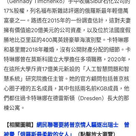
（Gennady Timchenko）手中收購Sibur石化公司的
17%股權，列名福布斯雜誌評選的俄羅斯最年輕億萬
富豪之一。路透在2015年的一份調查估計，這對夫妻
擁有價值逾20億美元的公司資產，以及位於法國度假
勝地比亞里茲的400萬英鎊豪華海濱別墅。卡特琳娜
和基里爾2018年離婚，沒有公開財產分配的細節。卡
特琳娜曾在莫斯科國立大學擔任多項職務，2020年，
在這所大學斥資17億美元新設的「人工智慧問題和智
慧系統」研究院擔任主管。她的官方顧問包括普京核
心圈子裡的五名成員，其中包括兩名前KGB成員，他
們都住過卡特琳娜在德雷斯頓（Dresden）長大的那
棟公寓。
【相關圖輯】
網民聯署要將普京情人驅逐出瑞士　曾
被譽「俄羅斯最柔軟的女人」
（點擊放大瀏覽）