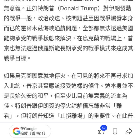
無意義。正如特朗普（Donald Trump）對伊朗發動
的戰爭一般，政治改迭、核問題甚至因戰爭爆發本身
而已的霍爾木茲海峽通航問題，全部都無法透過美國
能夠承受的戰爭樣態來解決，在烏克蘭的戰場上，普
京也無法透過俄羅斯能長期承受的戰爭模式來達成其
戰爭目標。
如果烏克蘭願意就地停火、在可見的將來不再尋求加
入北約，普京其實應該接受這樣的條件。這本身並不
是長始久安的和平，但至少比目前無意義的流血為
佳。特朗普跟伊朗簽的停火諒解備忘錄非常「難
看」，但特朗普知道「止損離場」的重要性。在此普
京確實應該向特朗普學習。
52
在Google
追蹤《香港01》