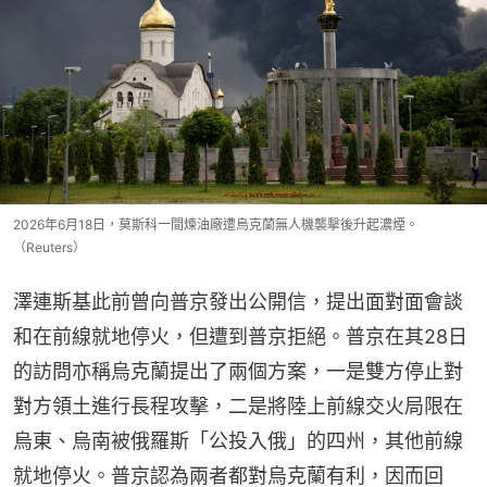
2026年6月18日，莫斯科一間煉油廠遭烏克蘭無人機襲擊後升起濃煙。
（Reuters）
澤連斯基此前曾向普京發出公開信，提出面對面會談
和在前線就地停火，但遭到普京拒絕。普京在其28日
的訪問亦稱烏克蘭提出了兩個方案，一是雙方停止對
對方領土進行長程攻擊，二是將陸上前線交火局限在
烏東、烏南被俄羅斯「公投入俄」的四州，其他前線
就地停火。普京認為兩者都對烏克蘭有利，因而回