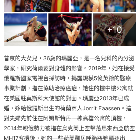
+
10
普京的大女兒，36歲的瑪麗亞，是一名兒科的內分泌
學家，研究荷爾蒙對身體的影響。2019年，她在接受
俄羅斯國家電視台採訪時，揭露規模5億英鎊的醫療
事業計劃，指在協助治療癌症，她住的樓中樓公寓就
在美國駐莫斯科大使館的對面。瑪麗亞2013年已成
婚，嫁給俄羅斯出生的荷蘭商人Jorrit Faassen。這
對夫婦先前住在阿姆斯特丹一棟高檔公寓的頂樓，
2014年親俄勢力被指在烏克蘭上空擊落馬來西亞航空
MH17客機後，她的一些荷蘭鄰居呼籲將她驅逐出