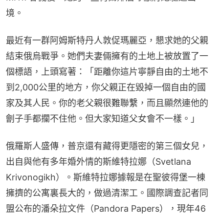
境。
最近有一群阿姆斯特丹人敦促瑪麗亞，懇求她的父親
結束俄烏戰爭。她們夫妻倆擁有的土地上被放置了一
個標語，上頭寫著：「距離你這片寧靜自由的土地不
到2,000公里的地方，你父親正在毀掉一個自由的國
家及其人民。你的老父親很難聯繫，而且顯然連他的
劊子手都攔不住他。但大家知道父女會不一樣。」
俄羅斯人盛傳，普京還有藏得更隱密的第三個女兒，
出自與他有多年婚外情的斯維特拉娜（Svetlana 
Krivonogikh）。斯維特拉娜據報是在聖彼得堡一棟
擁擠的公寓裏長大的，做過清潔工。國際調查記者同
盟公布的潘朵拉文件（Pandora Papers），現年46