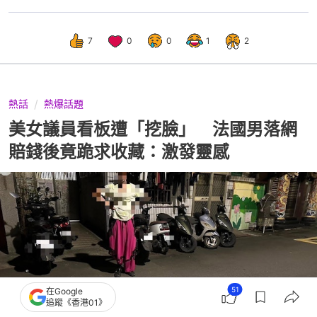
7
0
0
1
2
熱話
熱爆話題
美女議員看板遭「挖臉」 法國男落網
賠錢後竟跪求收藏：激發靈感
51
在Google
追蹤《香港01》