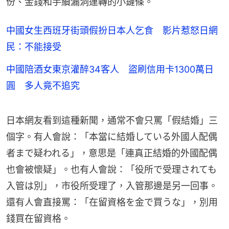
份、金錢和手續漏洞運轉的小鏈條。
中國女生西班牙街頭假扮日本人乞食 影片惹怒日網
民：不能接受
中國陪酒女東京灌醉34客人 盜刷信用卡1300萬日
圓 多人竟不追究
日本網友看到這種新聞，通常不會只罵「假結婚」三
個字。有人會說：「本當に結婚している外國人配偶
者まで疑われる」，意思是「連真正結婚的外國配偶
也會被懷疑」。也有人會說：「役所で受理されても
入管は別」，市役所受理了，入管那邊是另一回事。
還有人會直接罵：「在留資格を金で買うな」，別用
錢買在留資格。