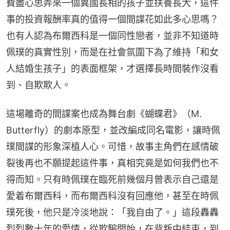
費盡心思弄來一個異國長相的孩子並扶養長大，這件
事的投資報酬率真的值得一個間諜花如此多心思嗎？
也有人認為布爾西科是一個同性戀者，並非不知道時
佩璞的真實性別，而是在社會氛圍下為了維持「和女
人結婚生孩子」的表面框架，才選擇長時間裝作沒看
到、自欺欺人。
這場離奇的間諜案也成為舞台劇《蝴蝶君》（M. 
Butterfly）的劇本原型，並改編成同名電影，讓時佩
璞間諜的形象深植人心。可惜，故事主角們在感情破
裂後再也不願提起這件事，真相究竟是如何我們也不
得而知。只有時佩璞在臨死前幾個月曾表示自己還是
愛着布爾西科，而布爾西科沒有回應他，甚至在時佩
璞死後，他只是冷淡地說：「我自由了。」這段轟轟
烈烈數十年的愛情，從欺騙開始，在背叛中結束，到