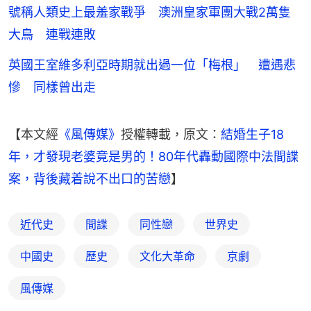
號稱人類史上最羞家戰爭 澳洲皇家軍團大戰2萬隻
大鳥 連戰連敗
英國王室維多利亞時期就出過一位「梅根」 遭遇悲
慘 同樣曾出走
【本文經
《風傳媒》
授權轉載，原文：
結婚生子18
年，才發現老婆竟是男的！80年代轟動國際中法間諜
案，背後藏着說不出口的苦戀
】
近代史
間諜
同性戀
世界史
中國史
歷史
文化大革命
京劇
風傳媒