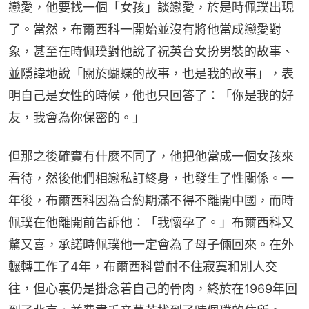
戀愛，他要找一個「女孩」談戀愛，於是時佩璞出現
了。當然，布爾西科一開始並沒有將他當成戀愛對
象，甚至在時佩璞對他說了祝英台女扮男裝的故事、
並隱諱地說「關於蝴蝶的故事，也是我的故事」，表
明自己是女性的時候，他也只回答了：「你是我的好
友，我會為你保密的。」
但那之後確實有什麼不同了，他把他當成一個女孩來
看待，然後他們相戀私訂終身，也發生了性關係。一
年後，布爾西科因為合約期滿不得不離開中國，而時
佩璞在他離開前告訴他：「我懷孕了。」布爾西科又
驚又喜，承諾時佩璞他一定會為了母子倆回來。在外
輾轉工作了4年，布爾西科曾耐不住寂寞和別人交
往，但心裏仍是掛念着自己的骨肉，終於在1969年回