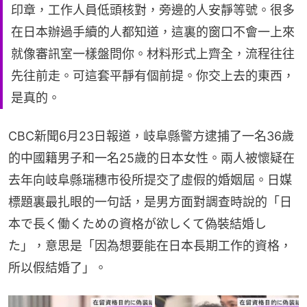
印章，工作人員低頭核對，旁邊的人安靜等號。很多
在日本辦過手續的人都知道，這裏的窗口不會一上來
就像審訊室一樣盤問你。材料形式上齊全，流程往往
先往前走。可這套平靜有個前提。你交上去的東西，
是真的。
CBC新聞6月23日報道，岐阜縣警方逮捕了一名36歲
的中國籍男子和一名25歲的日本女性。兩人被懷疑在
去年向岐阜縣瑞穗市役所提交了虛假的婚姻屆。日媒
標題裏最扎眼的一句話，是男方面對調查時說的「日
本で長く働くための資格が欲しくて偽裝結婚し
た」，意思是「因為想要能在日本長期工作的資格，
所以假結婚了」。