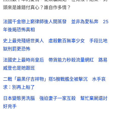
頭來是誰錯付真心？誰自作多情？
法國千金戀上窮律師後人間蒸發 並非為愛私奔 25
年後揭恐怖真相
史上最兇殘絕世美人 虐殺數百無辜少女 手段比地
獄刑罰更恐怖
法國史上最時尚皇后 帶貨能力秒殺流量網紅 路易
威登也是她跟班
二戰「最黑仔吉祥物」搭5艘戰艦全被擊沉 水手哀
求：別再上船了
日本變態男洗腦 強迫妻子一家互殺 幫忙棄屍還討
好兇手