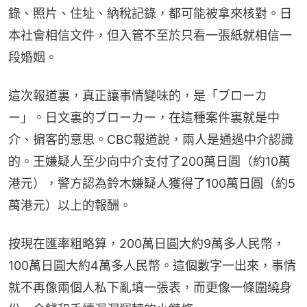
錄、照片、住址、納稅記錄，都可能被拿來核對。日
本社會相信文件，但入管不至於只看一張紙就相信一
段婚姻。
這次報道裏，真正讓事情變味的，是「ブローカ
ー」。日文裏的ブローカー，在這種案件裏就是中
介、掮客的意思。CBC報道說，兩人是通過中介認識
的。王嫌疑人至少向中介支付了200萬日圓（約10萬
港元），警方認為鈴木嫌疑人獲得了100萬日圓（約5
萬港元）以上的報酬。
按現在匯率粗略算，200萬日圓大約9萬多人民幣，
100萬日圓大約4萬多人民幣。這個數字一出來，事情
就不再像兩個人私下亂填一張表，而更像一條圍繞身