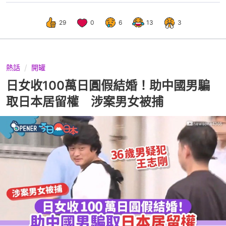
29
0
6
13
3
熱話
開罐
日女收100萬日圓假結婚！助中國男騙
取日本居留權 涉案男女被捕