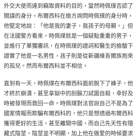
外交大使而達到竊取資料的目的，當然時佩璞否認了
間諜的身分。布爾西科在檢方詢問時佩璞的身分時，
他堅定地說：「他是我的妻子，我孩子的母親。」但
在法國警方看來，時佩璞就是一個疑點重重的男子，
並進行了單獨審訊，在時佩璞的證詞和醫生的檢驗下
證實了他是一名男性，孩子則是從新疆維吾爾族抱來
的孤兒。然而布爾西科並不相信。
直到有一天，時佩璞在布爾西科面前脫下了褲子，他
才終於崩潰，甚至拿獄中的刮鬍刀試圖自殺，幸好及
時被發現而救回一命。時佩璞對法官說自己不是為了
國家情報而欺騙布爾西科的，他只是想透過布爾西科
獲得更好的生活，甚至離開中國，而自己先天性有隱
藏式陰莖，陰莖並不明顯，加上他在做愛的時候要求