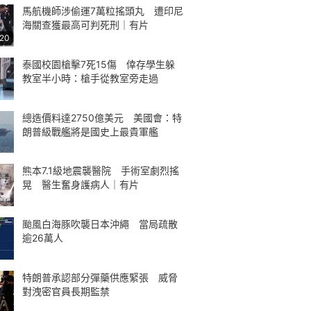
馬航機師涉偷運7萬粒搖頭丸 遭印尼
海關查獲最高可判死刑｜有片
:20
泰國校園槍擊7死15傷 倖存學生躲
教室半小時：槍手從教室旁走過
總造價料達2750億美元 美國會：特
朗普級戰艦將是國史上最貴軍艦
熊本7.1級地震襲醫院 手術室劇烈搖
晃 醫生奮身護病人｜有片
颱風白海豚吹襲日本沖繩 當局疏散
逾26萬人
特朗普承認部分彈藥供應緊張 威脅
對洩密官員長期監禁