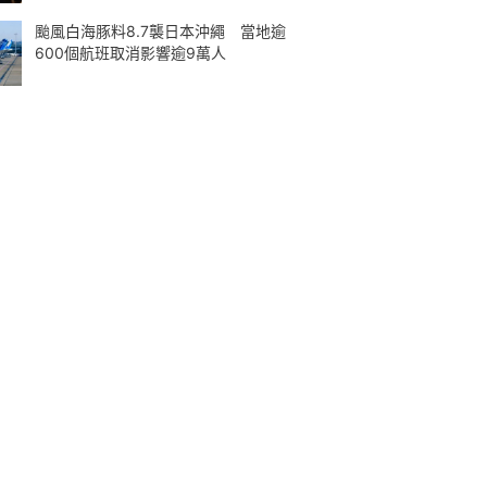
颱風白海豚料8.7襲日本沖繩 當地逾
600個航班取消影響逾9萬人