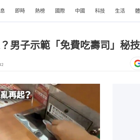
息
即時
熱榜
國際
中國
科技
生活
體
？男子示範「免費吃壽司」秘技
42