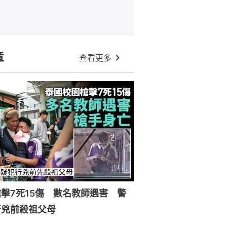
章
查看更多
擊7死15傷 數名教師遇害 警
行兇前殺祖父母