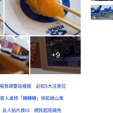
+
9
浴場食肆要這樣做 必知5大注意位
客人桌椅「轉轉轉」快如過山車
」友人拍片放IG 網民起底緝兇