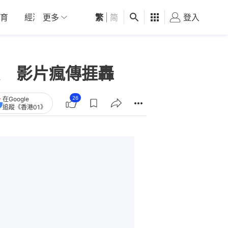
育
經濟
更多
01深圳
繁
觀點
|
简
健康
好食玩飛
登入
女
 影片瘋傳捱轟
26
在Google
追蹤《香港01》