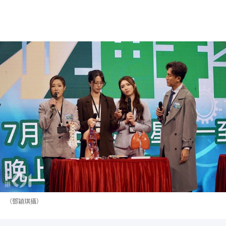
（鄧穎琪攝）