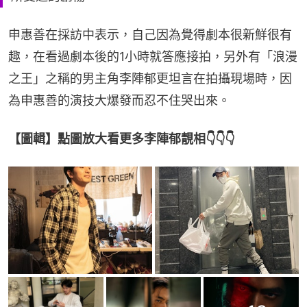
申惠善在採訪中表示，自己因為覺得劇本很新鮮很有
趣，在看過劇本後的1小時就答應接拍，另外有「浪漫
之王」之稱的男主角李陣郁更坦言在拍攝現場時，因
為申惠善的演技大爆發而忍不住哭出來。
【圖輯】點圖放大看更多李陣郁靚相👇👇👇