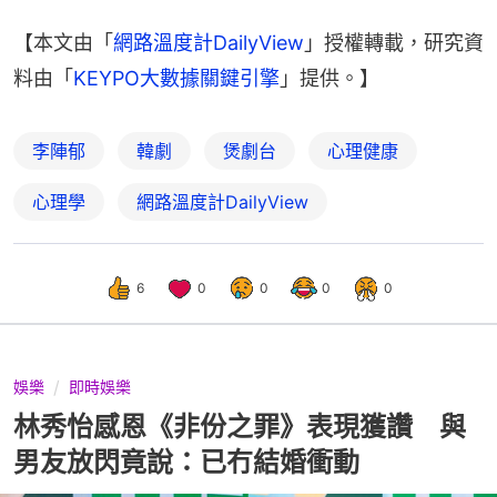
【本文由「
網路溫度計DailyView
」授權轉載，研究資
料由「
KEYPO大數據關鍵引擎
」提供。】
李陣郁
韓劇
煲劇台
心理健康
心理學
網路溫度計DailyView
6
0
0
0
0
娛樂
即時娛樂
林秀怡感恩《非份之罪》表現獲讚 與
男友放閃竟說：已冇結婚衝動