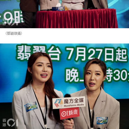
（鄧穎琪攝）