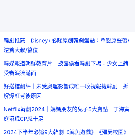
韓劇推薦｜Disney+必睇原創韓劇盤點：單戀原聲帶/
逆貧大叔/篡位
韓媒報道朝鮮教育片 披露偷看韓劇下場：少女上銬
受審淚流滿面
好搭檔劇評｜未受奧運影響成唯一收視報捷韓劇 拆
解爆紅背後原因
Netflix韓劇2024｜媽媽朋友的兒子5大賣點 丁海寅
庭沼珉CP感十足
2024下半年必追9大韓劇《魷魚遊戲》《殭屍校園》