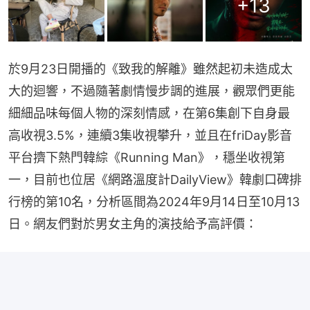
+
13
於9月23日開播的《致我的解離》雖然起初未造成太
大的迴響，不過隨著劇情慢步調的進展，觀眾們更能
細細品味每個人物的深刻情感，在第6集創下自身最
高收視3.5%，連續3集收視攀升，並且在friDay影音
平台擠下熱門韓綜《Running Man》，穩坐收視第
一，目前也位居《網路溫度計DailyView》韓劇口碑排
行榜的第10名，分析區間為2024年9月14日至10月13
日。網友們對於男女主角的演技給予高評價：