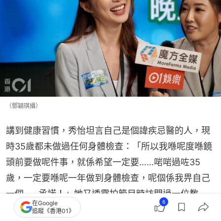
（鄧穎琪攝）
講到健康習慣，秀怡坦言自己是個諱疾忌醫的人，現
時35歲都未做過任何身體檢查：「所以我喺呢度喺鏡
頭前要做呢件事，就係希望一定要……啱啱過咗35
歲，一定要喺呢一年做到身體檢查，呢個係我畀自己
一個……承諾！」她又透露拍節目時訪問過一位教
6
在Google
授，對方完全不吃午餐肉、腸仔、火腿：「佢話真係
追蹤《香港01》