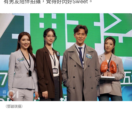
有男友陪伴拍攝，覺得好閃好Sweet。
（鄧穎琪攝）