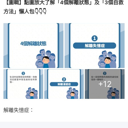
【圖輯】點圖放大了解「4個解離狀態」及「3個自救
方法」懶人包👇👇👇
+
12
解離失憶症：