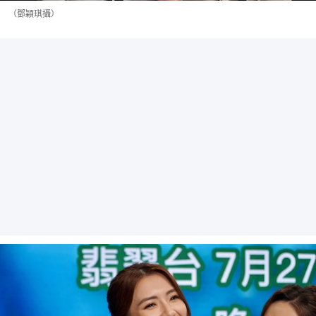
（鄧穎琪攝）