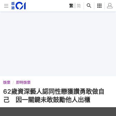
繁
|
简
娛樂
即時娛樂
62歲資深藝人認同性戀獲讚勇敢做自
己 因一關鍵未敢鼓勵他人出櫃