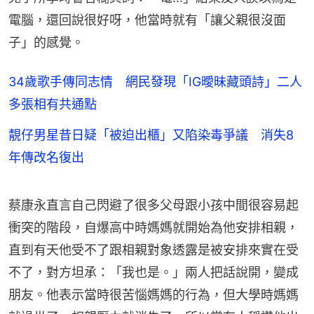
電腦，還回說很好呀，他當時就有「讓父親很沒面
子」的感覺。
34歲歌手傳同志情 網民發現「IG曖昧藏頭詩」二人
多張相有共通點
靚仔男星昔日疑「被迫出櫃」又陷染毒爭議 消失8
年傳改名復出
蔡康永直言自己閃避了很多父母跟小孩中間很容易起
衝突的階段，自爆高中時媽媽就開始為他安排相親，
直到有天他受不了跟相親對象透露是被安排來實在受
不了，對方坦承：「我也是。」兩人把話說開，變成
朋友。他表示當時很苦惱媽媽的行為，但大學時媽媽