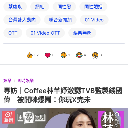
蔡康永
網紅
同性戀
同性婚姻
台灣藝人動向
聯合新聞網
01 Video
OTT
01‌ ‌Video‌ ‌OTT
娛樂無窮
32
0
1
4
3
娛樂
即時娛樂
專訪｜Coffee林芊妤激嬲TVB監製錢國
偉 被開咪爆鬧：你玩X完未