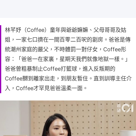
林芊妤（Coffee）童年與爺爺嫲嫲、父母哥哥及姑
姐，一家七口擠在一間百零二百呎的劏房。爸爸是傳
統潮州家庭的嚴父，不時體罰一對仔女，Coffee形
容：「爸爸一在家裏，星期天我們就像地獄一樣。」
爸爸曾粗暴制止Coffee打籃球，進入反叛期的
Coffee嬲到離家出走，到朋友暫住。直到訓導主任介
入，Coffee才罕見爸爸溫柔一面。