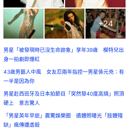
+
24
男星「被發現時已沒生命跡象」享年39歲 模特兒出
身一拍劇即爆紅
43歲男藝人中風 女友忍兩年指控一男星係元兇：有
一半是因為你
男星赴西班牙及日本拍節目「突然發40度高燒」照頂
硬上 意志驚人
「男星英年早逝」震驚娛樂圈 遺體照曝光「肢體殘
缺」瘋傳遭虐殺