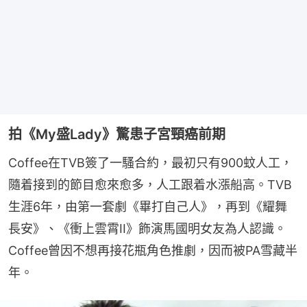
拍《My盛Lady》驚患子宮頸癌前期
Coffee在TVB簽了一騷合約，最初只有900蚊人工，
隨着接到的節目愈來愈多，人工跟着水漲船高。TVB
生涯6年，由第一套劇《畢打自己人》，再到《耀舞
長安》、《衝上雲霄II》飾演馬國明女友為人認識。
Coffee曾因不想再接花瓶角色推劇，因而被PA雪藏半
年。