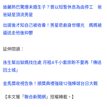
迪麗熱巴驚爆未婚生子？曾以短暫休息為由停工 爸
爸疑是頂流男星
出道後才知自己被收養！男星悲劇身世曝光 媽媽被
逼送走他後抑鬱
延伸閱讀：
孫生幫出獄媽找住處 月租4千小套房盼不要再「傳送
回土城」
金馬獎收視告急！頒獎典禮強碰12強棒球台日大戰
【本文獲「
聯合新聞網
」授權轉載。】