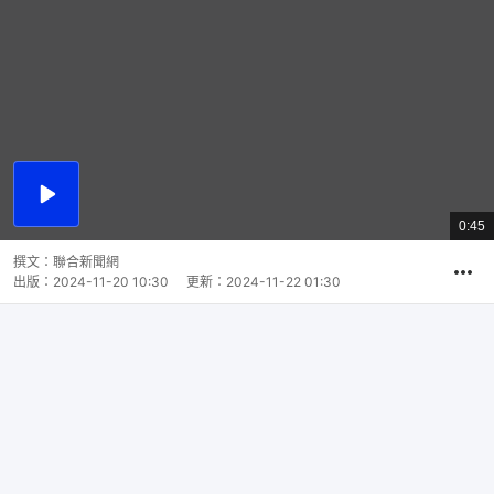
播
放
0:45
總
影
共
片
時
撰文：
聯合新聞網
間
出版：
2024-11-20 10:30
更新：
2024-11-22 01:30