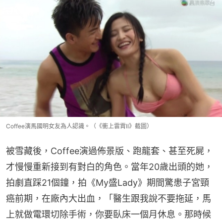
Coffee演馬國明女友為人認識。（《衝上雲霄II》截圖）
被雪藏後，Coffee演過佈景版、跑龍套、甚至死屍，
才慢慢重新接到有對白的角色。當年20歲出頭的她，
拍劇直踩21個鐘，拍《My盛Lady》期間驚患子宮頸
癌前期，在廠內大出血，「醫生跟我說不要拖延，馬
上就做電環切除手術，你要臥床一個月休息。那時候