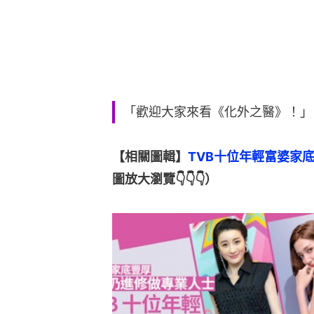
「歡迎大家來看《化外之醫》！」
【相關圖輯】
TVB十位年輕富婆家
圖放大瀏覽👇👇👇）