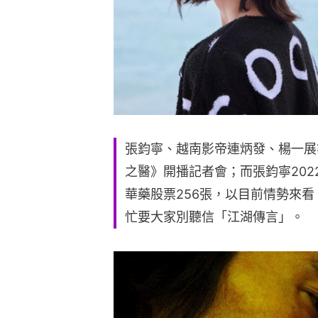
張鈞寧、越南影帝連炳發、楊一展等人6日
之醫》開播記者會；而張鈞寧202
華藥股票256張，以目前情勢來
忙要大家別聽信「江湖傳言」。