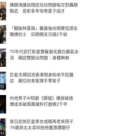
陳錦鴻護自閉症兒訪問變嗌交怒轟顏
聯武 息影多年培育愛子成才
「翻版林夏薇」離巢後向現實低頭全
職揸的士 扣晒開支日搵2千蚊
70年代武打影星雙鬢眉毛變白霸氣全
消 親認雙腳出問題：身體麻麻
巨星夫婦回流香港現身貼地平民麵
店 親切向食客揮手零架子
:13
內地男子AI短劇《歸墟》播放破億
爆成本破兩萬幾秒打戲需2千字
昔日武俠巨星奉女成婚再老來得子
79歲與太太深圳拍拖獲激讚靚仔
:11