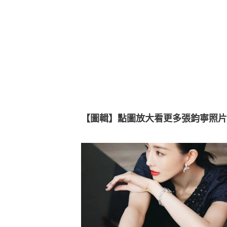
【圖輯】點圖放大看更多張鈞寧照片👇