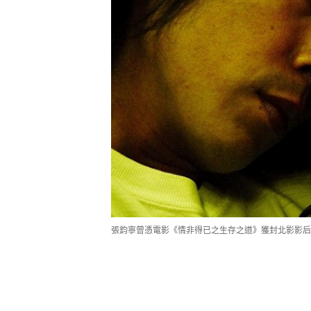
張鈞寧曾憑電影《情非得已之生存之道》獲封北影影后