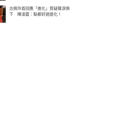
古佩玲首回應「進化」質疑聲淚俱
下 陳浚霆：點都好過退化！