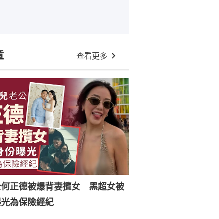
章
查看更多
公何正德被爆背妻攬女 黑超女被
曝光為保險經紀