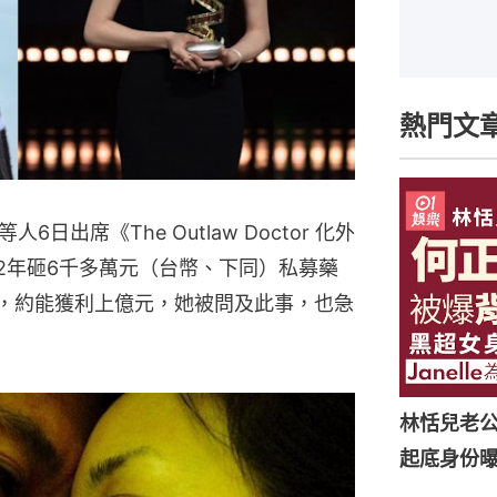
熱門文
出席《The Outlaw Doctor 化外
2年砸6千多萬元（台幣、下同）私募藥
看，約能獲利上億元，她被問及此事，也急
林恬兒老
起底身份