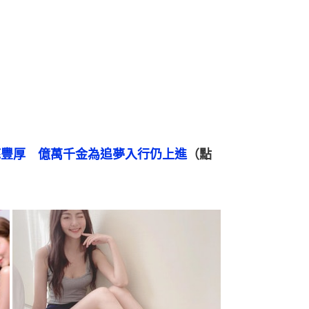
底豐厚　億萬千金為追夢入行仍上進
（點