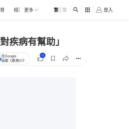
育
經濟
更多
01深圳
繁
觀點
|
简
健康
好食玩飛
登入
女
對疾病有幫助」
11
在Google
追蹤《香港01》