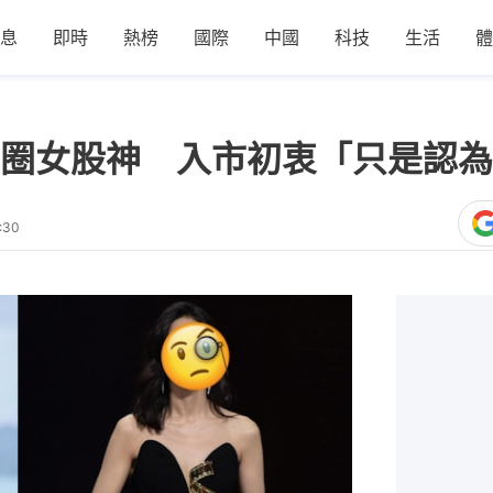
息
即時
熱榜
國際
中國
科技
生活
體
圈女股神 入市初衷「只是認為
:30