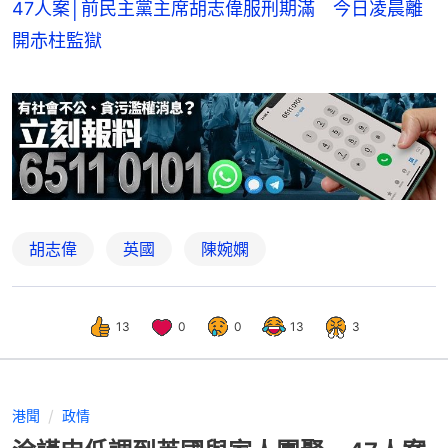
47人案│前民主黨主席胡志偉服刑期滿 今日凌晨離
開赤柱監獄
胡志偉
英國
陳婉嫻
13
0
0
13
3
港聞
政情