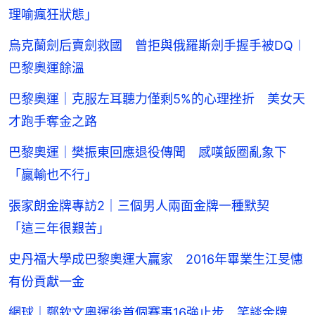
理喻瘋狂狀態」
烏克蘭劍后賣劍救國 曾拒與俄羅斯劍手握手被DQ︱
巴黎奧運餘溫
巴黎奧運｜克服左耳聽力僅剩5%的心理挫折 美女天
才跑手奪金之路
巴黎奧運｜樊振東回應退役傳聞 感嘆飯圈亂象下
「贏輸也不行」
張家朗金牌專訪2｜三個男人兩面金牌一種默契
「這三年很艱苦」
史丹福大學成巴黎奧運大贏家 2016年畢業生江旻憓
有份貢獻一金
網球｜鄭欽文奧運後首個賽事16強止步 笑談金牌