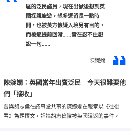
區的泛民議員，現在出獄後想到英
國探親旅遊，想多逗留長一點時
間，也被英方懷疑入境另有目的，
而被逼提前回港……實在忍不住想
說一句......
陳婉嫻
陳婉嫻：英國當年出賣泛民 今天很難要他
們「接收」
曾與胡志偉在議事堂共事的陳婉嫻在報章以《往後
看》為題撰文，評論胡志偉險被英國遣返的事件。