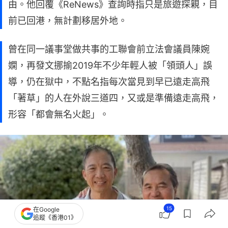
由。他回覆《ReNews》查詢時指只是旅遊探親，目
前已回港，無計劃移居外地。
曾在同一議事堂做共事的工聯會前立法會議員陳婉
嫻，再發文挪揄2019年不少年輕人被「領頭人」誤
導，仍在獄中，不點名指每次當見到早已遠走高飛
「著草」的人在外說三道四，又或是準備遠走高飛，
形容「都會無名火起」。
15
在Google
追蹤《香港01》