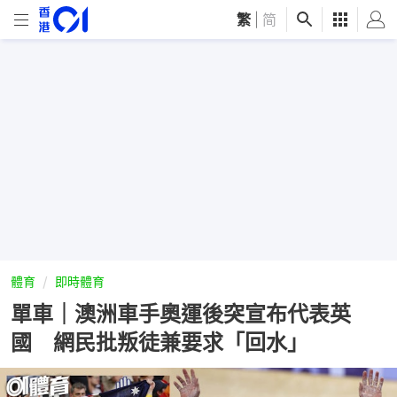
繁
|
简
體育
即時體育
單車｜澳洲車手奧運後突宣布代表英
國 網民批叛徒兼要求「回水」