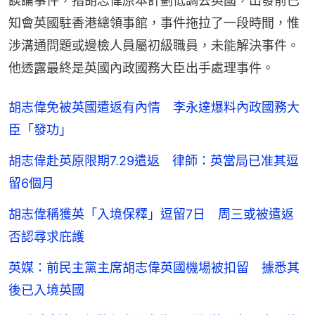
談論事件，指胡志偉原本計劃低調去英國，出發前已
知會英國駐香港總領事館，事件拖拉了一段時間，惟
涉溝通問題或邊檢人員屬初級職員，未能解決事件。
他透露最終是英國內政國務大臣出手處理事件。
胡志偉免被英國遣返有內情 李永達爆料內政國務大
臣「發功」
胡志偉赴英原限期7.29遣返 律師：英當局已准其逗
留6個月
胡志偉稱獲英「入境保釋」逗留7日 周三或被遣返
否認尋求庇護
英媒：前民主黨主席胡志偉英國機場被扣留 據悉其
後已入境英國