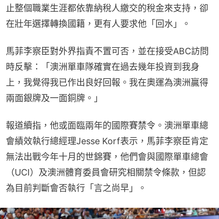
止整個職業生涯都依靠納稅人繳交的稅金來支持，卻
在壯年選擇轉換國籍，更有人要求他「回水」。
馬菲李察臣對外界指責不置可否，並在接受ABC訪問
時反擊：「澳洲單車隊確實在過去幾年投資到我身
上，我覺得我已作出良好回報。我在奧運為澳洲贏得
兩面銀牌及一面銅牌。」
報道續指，他或面臨兩年的國際賽禁令。澳洲單車總
會績效執行總經理Jesse Korf表示，馬菲李察臣肯定
無法出戰今年十月的世錦賽，他們會與國際單車總會
（UCI）及澳洲體育委員會研究相關禁令條款，但認
為目前判斷會否執行「言之尚早」。