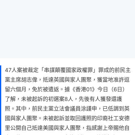
47人案被裁定「串謀顛覆國家政權罪」罪成的前民主
黨主席胡志偉，抵達英國與家人團聚，獲當地准許逗
留六個月，免於被遣返。據《香港01》今日（6日）
了解，未被起訴的初選案8人，先後有人獲發還護
照。其中，前民主黨立法會議員涂謹申，已低調到英
國與家人團聚。未被起訴並取回護照的印裔社工安德
里公開自己抵達美國與家人團聚，指感謝上帝賜他自