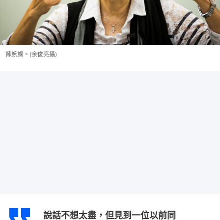
陳婉嫻。(余俊亮攝)
說話不想太盡，但見到一位以前同