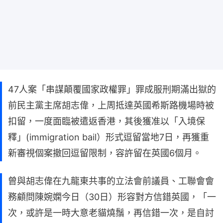
47人案「串謀顛覆國家政權罪」罪成服刑期滿出獄的
前民主黨主席胡志偉，上周抵達英國希斯路機場時被
扣留，一度面臨被遣返香港，其後獲准以「入境保
釋」(immigration bail）形式逗留當地7日，再獲重
新審視個案撤回逗留限制，容許留在英國6個月。
曾與胡志偉在九龍東共事的立法會前議員、工聯會會
務顧問陳婉嫻今日（30日）形容對方信錯英國，「一
次，或許是一時大意老貓燒鬚，再信錯一次，是自討