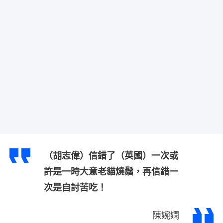
（胡志偉）信錯了（英國）一次或
許是一時大意老貓燒鬚，再信錯一
次是自討苦吃！
陳婉嫻