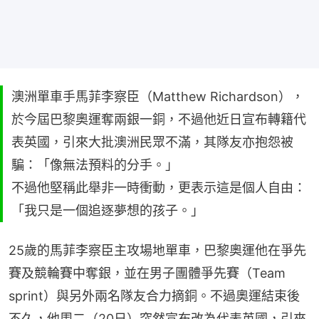
澳洲單車手馬菲李察臣（Matthew Richardson），
於今屆巴黎奧運奪兩銀一銅，不過他近日宣布轉籍代
表英國，引來大批澳洲民眾不滿，其隊友亦抱怨被
騙：「像無法預料的分手。」
不過他堅稱此舉非一時衝動，更表示這是個人自由：
「我只是一個追逐夢想的孩子。」
25歲的馬菲李察臣主攻場地單車，巴黎奧運他在爭先
賽及競輪賽中奪銀，並在男子團體爭先賽（Team 
sprint）與另外兩名隊友合力摘銅。不過奧運結束後
不久，他周二（20日）突然宣布改為代表英國，引來