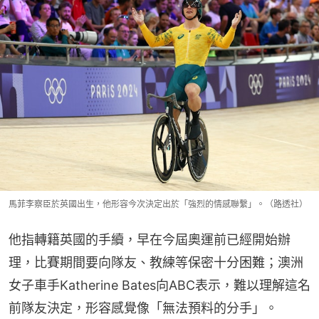
馬菲李察臣於英國出生，他形容今次決定出於「強烈的情感聯繫」。（路透社）
他指轉籍英國的手續，早在今屆奧運前已經開始辦
理，比賽期間要向隊友、教練等保密十分困難；澳洲
女子車手Katherine Bates向ABC表示，難以理解這名
前隊友決定，形容感覺像「無法預料的分手」。