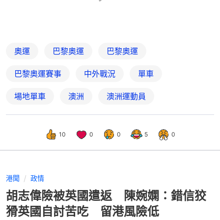
奧運
巴黎奧運
巴黎奧運
巴黎奧運賽事
中外戰況
單車
場地單車
澳洲
澳洲運動員
10
0
0
5
0
港聞
政情
胡志偉險被英國遣返 陳婉嫻：錯信狡
猾英國自討苦吃 留港風險低