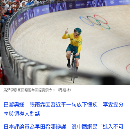
馬菲李察臣面臨兩年國際賽禁令。（路透社）
巴黎奧運｜張雨霏因習近平一句放下愧疚 李雯雯分
享與領導人對話
日本評論員為早田希娜辯護 譏中國網民「進入不可