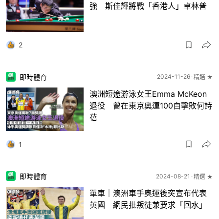
強 斯佳輝將戰「香港人」卓林普
2
即時體育
2024-11-26
精選 ★
澳洲短途游泳女王Emma McKeon
退役 曾在東京奧運100自擊敗何詩
蓓
1
即時體育
2024-08-21
精選 ★
單車｜澳洲車手奧運後突宣布代表
英國 網民批叛徒兼要求「回水」