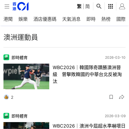
繁
|
简
港聞
娛樂
酒店優惠碼
天氣消息
即時
熱榜
國際
澳洲運動員
即時體育
2026-03-10
WBC2026｜韓國隊奇蹟勝澳洲晉
級 曾擊敗韓國的中華台北反被淘
汰
2
即時體育
2026-03-09
WBC2026｜澳洲今屆超水準嚇壞日