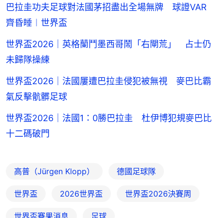
巴拉圭功夫足球對法國茅招盡出全場無牌 球證VAR
齊昏睡︱世界盃
世界盃2026｜英格蘭鬥墨西哥鬧「右閘荒」 占士仍
未歸隊操練
世界盃2026｜法國屢遭巴拉圭侵犯被無視 麥巴比霸
氣反擊骯髒足球
世界盃2026｜法國1：0勝巴拉圭 杜伊博犯規麥巴比
十二碼破門
高普（Jürgen Klopp）
德國足球隊
世界盃
2026世界盃
世界盃2026決賽周
世界盃賽果消息
足球