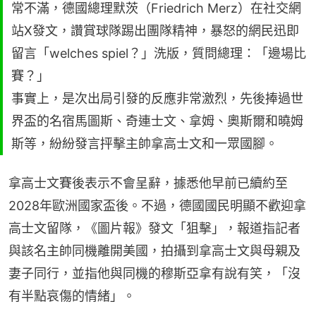
常不滿，德國總理默茨（Friedrich Merz）在社交網
站X發文，讚賞球隊踢出團隊精神，暴怒的網民迅即
留言「welches spiel？」洗版，質問總理：「邊場比
賽？」
事實上，是次出局引發的反應非常激烈，先後捧過世
界盃的名宿馬圖斯、奇連士文、拿姆、奧斯爾和曉姆
斯等，紛紛發言抨擊主帥拿高士文和一眾國腳。
拿高士文賽後表示不會呈辭，據悉他早前已續約至
2028年歐洲國家盃後。不過，德國國民明顯不歡迎拿
高士文留隊，《圖片報》發文「狙擊」，報道指記者
與該名主帥同機離開美國，拍攝到拿高士文與母親及
妻子同行，並指他與同機的穆斯亞拿有說有笑，「沒
有半點哀傷的情緒」。