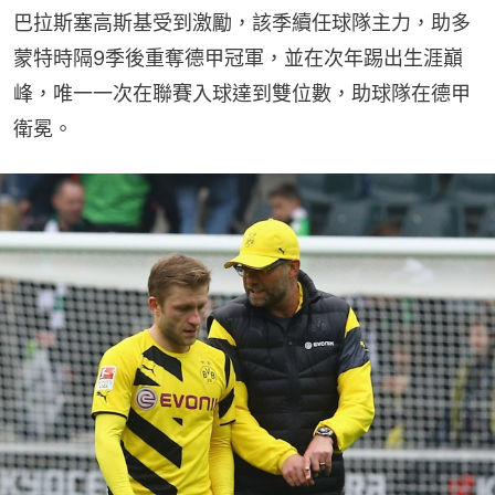
巴拉斯塞高斯基受到激勵，該季續任球隊主力，助多
蒙特時隔9季後重奪德甲冠軍，並在次年踢出生涯巔
峰，唯一一次在聯賽入球達到雙位數，助球隊在德甲
衛冕。