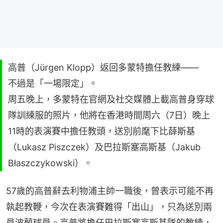
高普（Jürgen Klopp）返回多蒙特擔任教練——
不過是「一場限定」。
周五晚上，多蒙特在官網及社交媒體上載高普身穿球
隊訓練服的照片，他將在香港時間周六（7日）晚上
11時的表演賽中擔任教頭，送別前麾下比薛斯基
（Lukasz Piszczek）及巴拉斯塞高斯基（Jakub
Błaszczykowski）。
57歲的高普辭去利物浦主帥一職後，曾表示可能不再
執起教鞭，今次在表演賽難得「出山」，只為送別兩
員波蘭球員。高普將擔任巴拉斯塞高斯基隊的教練，