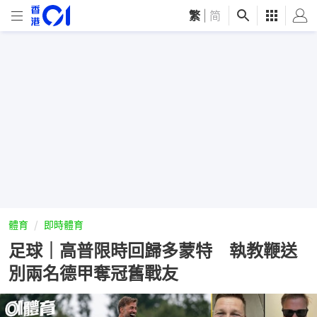
繁
|
简
體育
即時體育
足球｜高普限時回歸多蒙特 執教鞭送
別兩名德甲奪冠舊戰友