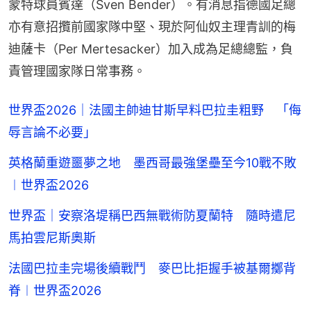
蒙特球員賓達（Sven Bender）。有消息指德國足總
亦有意招攬前國家隊中堅、現於阿仙奴主理青訓的梅
迪薩卡（Per Mertesacker）加入成為足總總監，負
責管理國家隊日常事務。
世界盃2026｜法國主帥迪甘斯早料巴拉圭粗野 「侮
辱言論不必要」
英格蘭重遊噩夢之地 墨西哥最強堡壘至今10戰不敗
︱世界盃2026
世界盃｜安察洛堤稱巴西無戰術防夏蘭特 隨時遣尼
馬拍雲尼斯奧斯
法國巴拉圭完場後續戰鬥 麥巴比拒握手被基爾擲背
脊︱世界盃2026