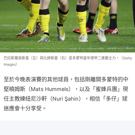
巴拉斯塞高斯基（左）與比薛斯基（右）是多蒙特當年德甲二連霸主力。（Getty
Images）
至於今晚表演賽的其他球員，包括剛離開多蒙特的中
堅曉姆斯（Mats Hummels），以及「蜜蜂兵團」現
任主教練紐尼沙軒（Nuri Şahin），相信「多仔」球
迷應會十分享受。