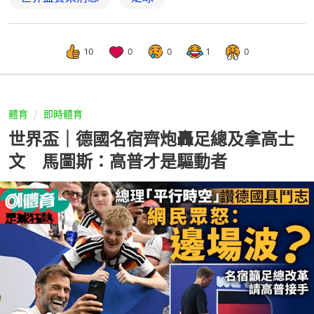
10
0
0
1
0
體育
即時體育
世界盃｜德國名宿齊炮轟足總及拿高士
文 馬圖斯：高普才是驅動者