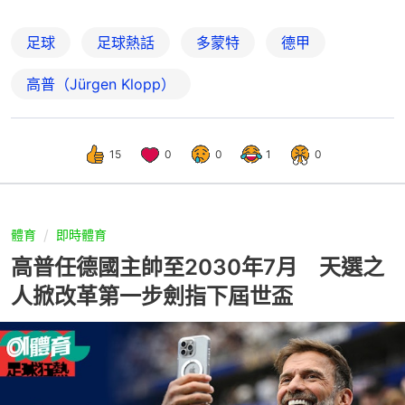
足球
足球熱話
多蒙特
德甲
高普（Jürgen Klopp）
15
0
0
1
0
體育
即時體育
高普任德國主帥至2030年7月 天選之
人掀改革第一步劍指下屆世盃