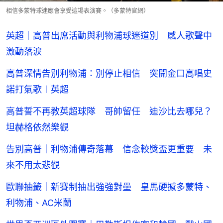
相信多蒙特球迷應會享受這場表演賽。（多蒙特官網）
英超｜高普出席活動與利物浦球迷道別 感人歌聲中
激動落淚
高普深情告別利物浦：別停止相信 突開金口高唱史
諾打氣歌︱英超
高普誓不再教英超球隊 哥帥留任 迪沙比去哪兒？
坦赫格依然樂觀
告別高普｜利物浦傳奇落幕 信念較獎盃更重要 未
來不用太悲觀
歐聯抽籤｜新賽制抽出強強對壘 皇馬硬撼多蒙特、
利物浦、AC米蘭