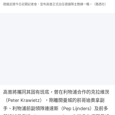
德國足總今日召開記者會，宣布高普正式出任德國隊主教練一職。（路透社）
高普將攜同其固有班底，曾在利物浦合作的克拉維茨
（Peter Krawietz），剛離開曼城的前哥迪奧拿副
手、利物浦前副領隊連達斯（Pep Lijnders）及前多