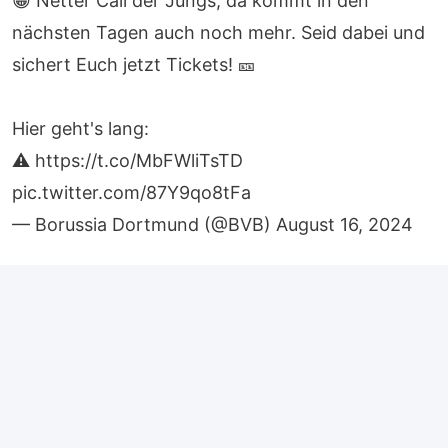
😁 Netter Call der Jungs, da kommt in den
nächsten Tagen auch noch mehr. Seid dabei und
sichert Euch jetzt Tickets! 🎫
Hier geht's lang:
⚠️
https://t.co/MbFWliTsTD
pic.twitter.com/87Y9qo8tFa
— Borussia Dortmund (@BVB)
August 16, 2024