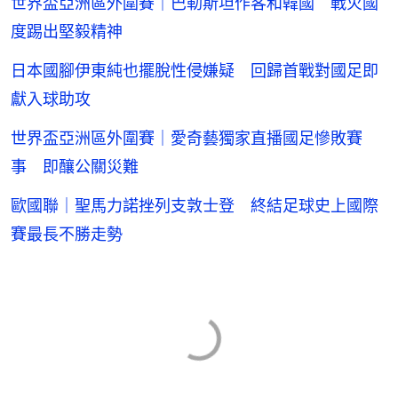
世界盃亞洲區外圍賽｜巴勒斯坦作客和韓國 戰火國
度踢出堅毅精神
日本國腳伊東純也擺脫性侵嫌疑 回歸首戰對國足即
獻入球助攻
世界盃亞洲區外圍賽｜愛奇藝獨家直播國足慘敗賽
事 即釀公關災難
歐國聯｜聖馬力諾挫列支敦士登 終結足球史上國際
賽最長不勝走勢