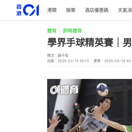
港聞
娛樂
酒店優惠碼
天氣消
體育
即時體育
學界手球精英賽｜男
撰文：
趙子晉
出版：
2025-03-14 23:13
更新：
2025-03-14 23: