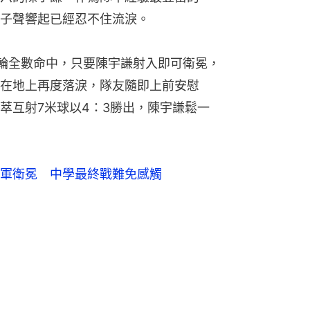
子聲響起已經忍不住流淚。
輪全數命中，只要陳宇謙射入即可衛冕，
在地上再度落淚，隊友隨即上前安慰
萃互射7米球以4：3勝出，陳宇謙鬆一
軍衛冕　中學最終戰難免感觸