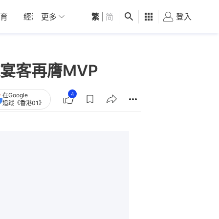
育
經濟
更多
01深圳
繁
觀點
|
简
健康
好食玩飛
登入
女
宴客再膺MVP
4
在Google
追蹤《香港01》