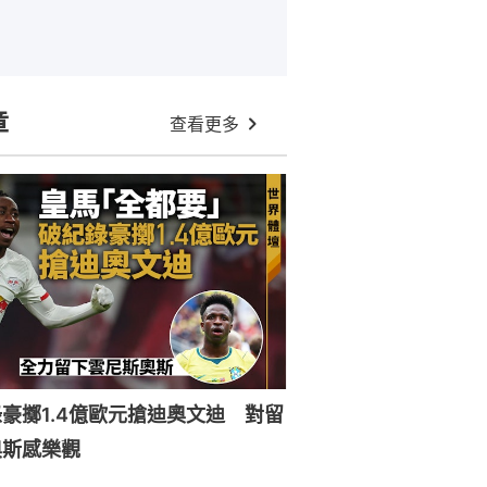
章
查看更多
豪擲1.4億歐元搶迪奧文迪 對留
奧斯感樂觀