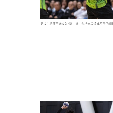
男拔主將陳宇謙攻入5球，當中包括末段追成平手的關