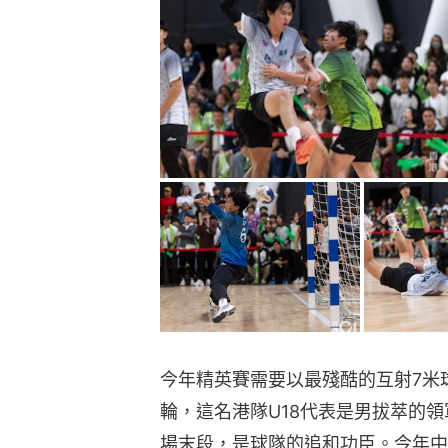
今年精英賽需要以最殘酷的互射7米
輪，這名港隊U18代表是男拔萃的
場末段，是球隊的追和功臣。今年中