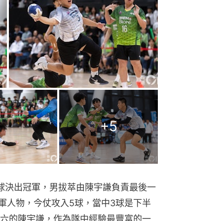
+
5
球決出冠軍，男拔萃由陳宇謙負責最後一
領軍人物，今仗攻入5球，當中3球是下半
六的陳宇謙，作為隊中經驗最豐富的一