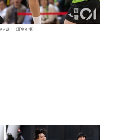
鍵入球。（夏家朗攝）