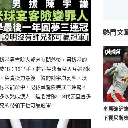
熱門文
拔萃男書院大部分時間落後，男拔萃的
18：18平手，將這場決賽帶入互射7米
，負責操刀最後一輪的陳宇謙宴客，以
樣未能命中，男拔萃驚險完成三連霸。
多次哭成淚人，這名港隊U18代表直言多
兄的帶領下也可贏冠軍。
皇馬破紀錄
下雲尼斯