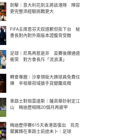
劍擊｜意大利花劍主將談港隊 陣容
更完整添經驗挑戰更大
FIFA主席恩芬天奴道歉但拒下台 秘
書長對內對外兩版本證腹背受敵
足球｜尼馬再惹是非 盃賽後爆通道
衝突 對方會長斥「流浪漢」
轉會專題︱沙拿領銜大牌球員免費任
揀 辛祖華荷域搶手貨變籮底橙
車路士對祖雲達斯｜薩高華妙射定江
山 梅迪歷相隔20個月再披甲
梅迪歷停賽615天香港首復出 烏克
蘭翼鋒在車路士前途未卜︱足球