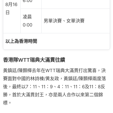
6:00
8月16
日
凌晨
男單決賽、女單決賽
0:00
以上為香港時間
香港隊WTT瑞典大滿貫往績
黃鎮廷/陳顥樺去年在WTT瑞典大滿貫打出驚喜，決
賽面對中國的林詩棟/黄友政，黃鎮廷/陳顥樺兩度落
後，最終以7：11、11：9、4：11、11：6及11：8反
勝，首於大滿貫封王，亦是兩人合作以來第二個錦
標。