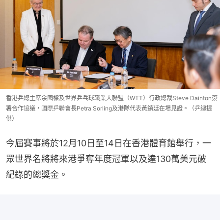
香港乒總主席余國樑及世界乒乓球職業大聯盟（WTT）行政總裁Steve Dainton簽
署合作協議，國際乒聯會長Petra Sorling及港隊代表黃鎮廷在場見證。（乒總提
供）
今屆賽事將於12月10日至14日在香港體育館舉行，一
眾世界名將將來港爭奪年度冠軍以及達130萬美元破
紀錄的總獎金。