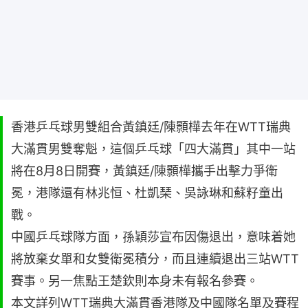
香港乒乓球男雙組合黃鎮廷/陳顥樺去年在WTT瑞典
大滿貫男雙奪魁，這個乒乓球「四大滿貫」其中一站
將在8月8日開賽，黃鎮廷/陳顥樺攜手出擊力爭衛
冕，港隊還有林兆恒、杜凱琹、吳詠琳和蘇籽童出
戰。
中國乒乓球隊方面，孫穎莎宣布因傷退出，意味着她
將放棄女單和女雙衛冕積分，而且連續退出三站WTT
賽事。另一焦點王楚欽則本身未有報名參賽。
本文詳列WTT瑞典大滿貫香港隊及中國隊名單及賽程