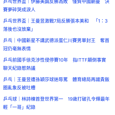
乒乓世界盃︱伊藤美誠反勝為敗 僅負中國蒯曼 決
賽夢碎哭成淚人
乒乓世界盃｜王曼昱激戰7局反勝張本美和 「1：3
落後也沒放棄」
乒乓｜中國新星不講武德派蛋仁川賽男單封王 奪首
冠仍毫無表情
乒乓前國手徐克涉性侵停賽10年 指ITTF顛倒事實
聊天紀錄惹熱議
乒乓｜王曼昱遭孫穎莎球迷辱罵 體育總局再譴責飯
圈亂象反被吐槽
乒乓球｜林詩棟首登世界第一 19歲打破孔令輝最年
輕「一哥」紀錄