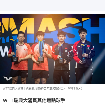
WTT瑞典大滿貫｜黃鎮廷/陳顥樺去年於男雙封王。（WTT圖片）
WTT瑞典大滿貫其他焦點球手