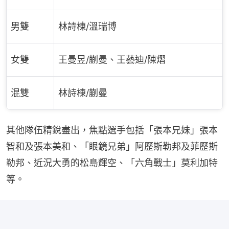
男雙
林詩棟/溫瑞博
女雙
王曼昱/蒯曼、王藝迪/陳熠
混雙
林詩棟/蒯曼
其他隊伍精銳盡出，焦點選手包括「張本兄妹」張本
智和及張本美和、「眼鏡兄弟」阿歷斯勒邦及菲歷斯
勒邦、近況大勇的松島輝空、「六角戰士」莫利加特
等。