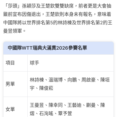
「莎頭」孫穎莎及王楚欽雙雙缺席，前者更是大會抽
籤前宣布因傷退出，王楚欽則本身未有報名，意味着
中國隊將以世界排名第5的林詩棟及世界排名第2的王
曼昱領軍。
中國隊WTT瑞典大滿貫2026參賽名單
項目
球手
林詩棟、溫瑞博、向鵬、周啟豪、陳垣
男單
宇、陳俊菘
王曼昱、陳幸同、王藝迪、蒯曼、陳
女單
熠、石洵瑤、覃予萱