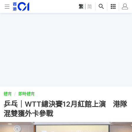
繁
|
简
體育
即時體育
乒乓｜WTT總決賽12月紅館上演 港隊
混雙獲外卡參戰