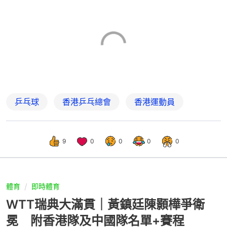
乒乓球
香港乒乓總會
香港運動員
9
0
0
0
0
體育
即時體育
WTT瑞典大滿貫｜黃鎮廷陳顥樺爭衛
冕 附香港隊及中國隊名單+賽程