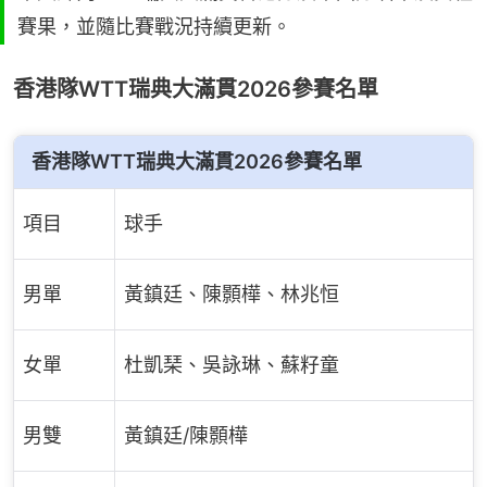
賽果，並隨比賽戰況持續更新。
香港隊WTT瑞典大滿貫2026參賽名單
香港隊WTT瑞典大滿貫2026參賽名單
項目
球手
男單
黃鎮廷、陳顥樺、林兆恒
女單
杜凱琹、吳詠琳、蘇籽童
男雙
黃鎮廷/陳顥樺