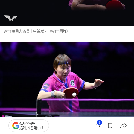
WTT瑞典大滿貫｜申裕斌。（WTT圖片）
9
在Google
追蹤《香港01》