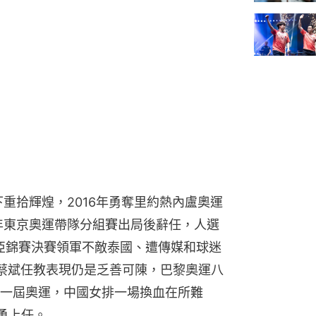
下重拾輝煌，2016年勇奪里約熱內盧奧運
1年東京奧運帶隊分組賽出局後辭任，人選
在亞錦賽決賽領軍不敵泰國、遭傳媒和球迷
蔡斌任教表現仍是乏善可陳，巴黎奧運八
一屆奧運，中國女排一場換血在所難
勇上任。