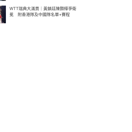
WTT瑞典大滿貫｜黃鎮廷陳顥樺爭衛
冕 附香港隊及中國隊名單+賽程