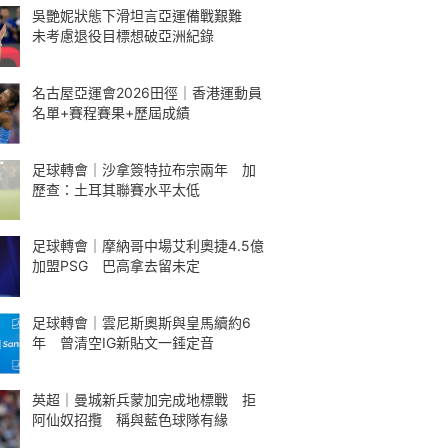
吳艷妮狀態下滑坦言亞運備戰艱難
未考慮退役目標想破亞洲紀錄
名古屋亞運會2026田徑｜香港運動員
名單+賽程賽果+歷屆成績
足球轉會｜沙拿簽特拉布宗兩年 加
歷查：土耳其聯賽水平太低
足球轉會｜摩納哥中場艾利奧捷4.5億
加盟PSG 巴高拿去留未定
足球轉會｜雲尼斯奧斯與皇馬續約6
年 曾清空IG新貼文一錘定音
英超｜曼城新兵蒙加完成地標戰 拒
阿仙奴招攬 稱與藍色球隊有緣