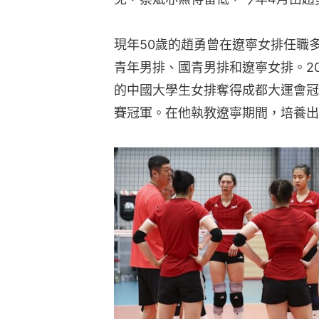
現年50歲的趙勇曾在遼寧女排任職
青年男排、國青男排和遼寧女排。2
的中國大學生女排奪得成都大運會冠軍
賽冠軍。在他執教遼寧期間，培養出