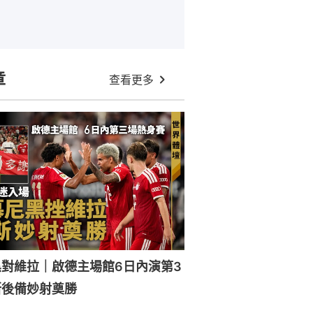
章
查看更多
對維拉｜啟德主場館6日內演第3
斯後備妙射奠勝