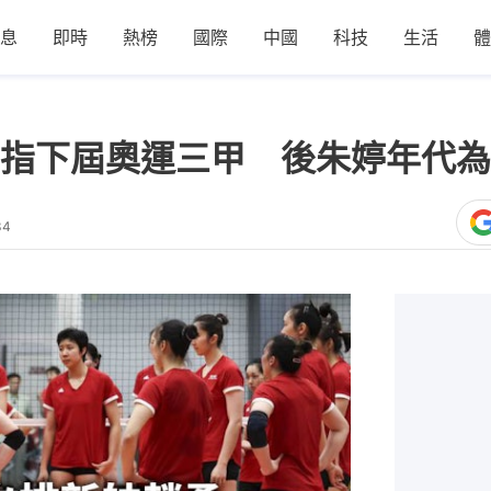
息
即時
熱榜
國際
中國
科技
生活
體
指下屆奧運三甲 後朱婷年代為
34