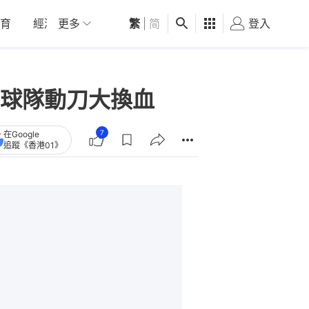
育
經濟
更多
01深圳
繁
觀點
|
简
健康
好食玩飛
登入
女
球隊動刀大換血
7
在Google
追蹤《香港01》