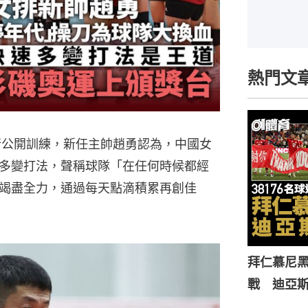
熱門文
行公開訓練，新任主帥趙勇認為，中國女
多變打法，聲稱球隊「在任何時候都經
竭盡全力，通過每天點滴積累再創佳
拜仁慕尼黑
戰 迪亞