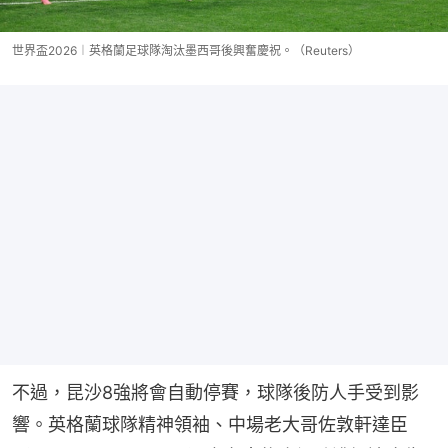
世界盃2026︱英格蘭足球隊淘汰墨西哥後興奮慶祝。（Reuters）
不過，昆沙8強將會自動停賽，球隊後防人手受到影
響。英格蘭球隊精神領袖、中場老大哥佐敦軒達臣