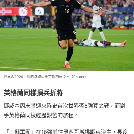
世界盃2026︱挪威隊球員馬古斯柏達臣。（Reuters）
英格蘭同樣損兵折將
挪威本周末將迎來隊史首次世界盃8強賽之戰，而對
手英格蘭同樣經歷艱苦的旅程。
「三獅軍團」在16強前往墨西哥城挑戰東道主，長途