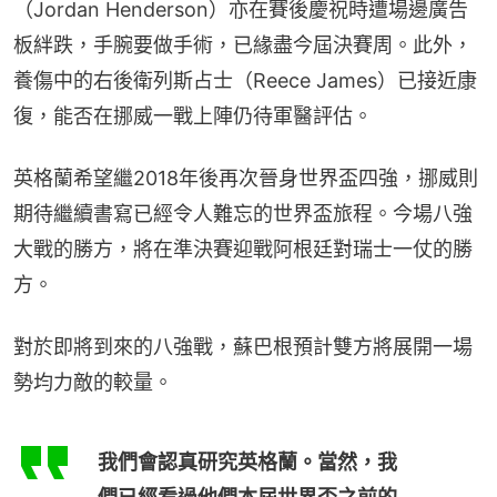
（Jordan Henderson）亦在賽後慶祝時遭場邊廣告
板絆跌，手腕要做手術，已緣盡今屆決賽周。此外，
養傷中的右後衛列斯占士（Reece James）已接近康
復，能否在挪威一戰上陣仍待軍醫評估。
英格蘭希望繼2018年後再次晉身世界盃四強，挪威則
期待繼續書寫已經令人難忘的世界盃旅程。今場八強
大戰的勝方，將在準決賽迎戰阿根廷對瑞士一仗的勝
方。
對於即將到來的八強戰，蘇巴根預計雙方將展開一場
勢均力敵的較量。
我們會認真研究英格蘭。當然，我