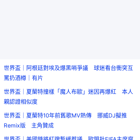
世界盃｜阿根廷對埃及爆黑哨爭議 球迷看台衝突互
罵扔酒樽｜有片
世界盃｜夏蘭特撞樣「魔人布歐」迷因再爆紅 本人
親認證相似度
世界盃｜夏蘭特10年前舊歌MV熱傳 挪威DJ擬推
Remix版 主角贊成
世界盃｜美國鋒將紅牌暫緩惹議 歐盟批FIFA主席腐