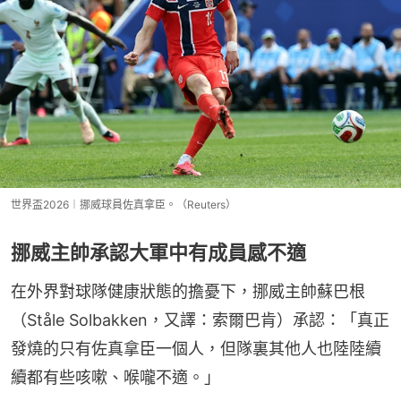
世界盃2026︱挪威球員佐真拿臣。（Reuters）
挪威主帥承認大軍中有成員感不適
在外界對球隊健康狀態的擔憂下，挪威主帥蘇巴根
（Ståle Solbakken，又譯：索爾巴肯）承認：「真正
發燒的只有佐真拿臣一個人，但隊裏其他人也陸陸續
續都有些咳嗽、喉嚨不適。」