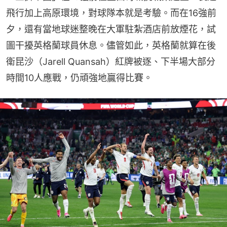
飛行加上高原環境，對球隊本就是考驗。而在16強前
夕，還有當地球迷整晚在大軍駐紮酒店前放煙花，試
圖干擾英格蘭球員休息。儘管如此，英格蘭就算在後
衛昆沙（Jarell Quansah）紅牌被逐、下半場大部分
時間10人應戰，仍頑強地贏得比賽。