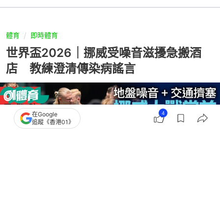
體育
即時體育
世界盃2026｜挪威受噪音滋擾急搬酒
店 教練澄清傳染病謠言
4
在Google
追蹤《香港01》
撰文：
聯合早報
出版：
2026-07-10 18:42
更新：
2026-07-10 19:41