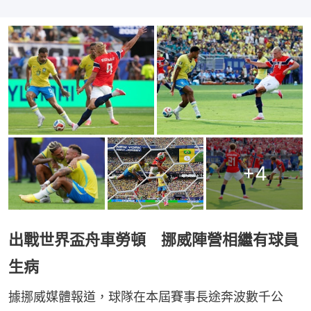
+
4
出戰世界盃舟車勞頓 挪威陣營相繼有球員
生病
據挪威媒體報道，球隊在本屆賽事長途奔波數千公