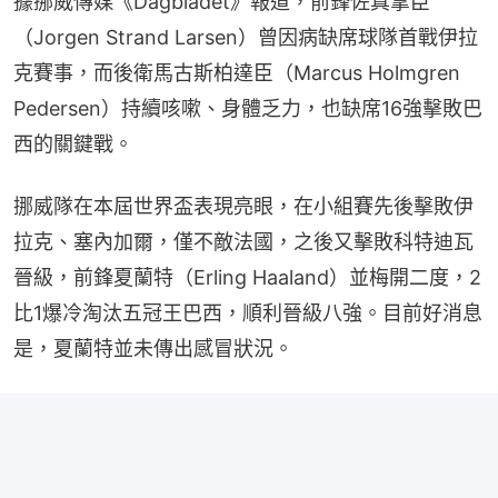
據挪威傳媒《Dagbladet》報道，前鋒佐真拿臣
（Jorgen Strand Larsen）曾因病缺席球隊首戰伊拉
克賽事，而後衛馬古斯柏達臣（Marcus Holmgren 
Pedersen）持續咳嗽、身體乏力，也缺席16強擊敗巴
西的關鍵戰。
挪威隊在本屆世界盃表現亮眼，在小組賽先後擊敗伊
拉克、塞內加爾，僅不敵法國，之後又擊敗科特迪瓦
晉級，前鋒夏蘭特（Erling Haaland）並梅開二度，2
比1爆冷淘汰五冠王巴西，順利晉級八強。目前好消息
是，夏蘭特並未傳出感冒狀況。