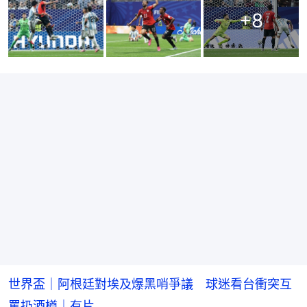
+
8
世界盃｜阿根廷對埃及爆黑哨爭議 球迷看台衝突互
罵扔酒樽｜有片