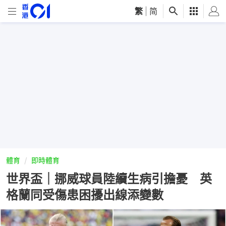
繁
|
简
體育
即時體育
世界盃｜挪威球員陸續生病引擔憂 英
格蘭同受傷患困擾出線添變數