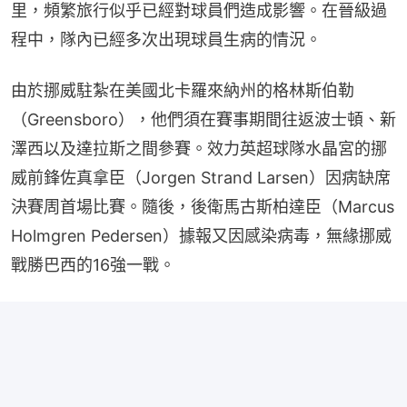
里，頻繁旅行似乎已經對球員們造成影響。在晉級過
程中，隊內已經多次出現球員生病的情況。
由於挪威駐紮在美國北卡羅來納州的格林斯伯勒
（Greensboro），他們須在賽事期間往返波士頓、新
澤西以及達拉斯之間參賽。效力英超球隊水晶宮的挪
威前鋒佐真拿臣（Jorgen Strand Larsen）因病缺席
決賽周首場比賽。隨後，後衛馬古斯柏達臣（Marcus 
Holmgren Pedersen）據報又因感染病毒，無緣挪威
戰勝巴西的16強一戰。