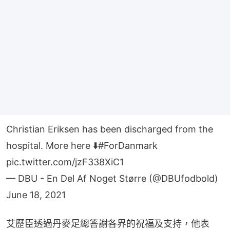
Christian Eriksen has been discharged from the
hospital. More here ⬇️
#ForDanmark
pic.twitter.com/jzF338XiC1
— DBU - En Del Af Noget Større (@DBUfodbold)
June 18, 2021
艾歷臣透過丹麥足總答謝各界的祝福及支持，他表