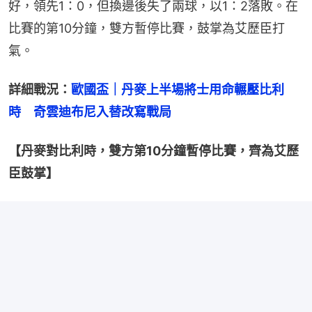
好，領先1：0，但換邊後失了兩球，以1：2落敗。在
比賽的第10分鐘，雙方暫停比賽，鼓掌為艾歷臣打
氣。
詳細戰況：
歐國盃｜丹麥上半場將士用命輾壓比利
時　奇雲迪布尼入替改寫戰局
【丹麥對比利時，雙方第10分鐘暫停比賽，齊為艾歷
臣鼓掌】