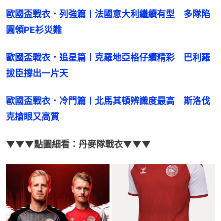
歐國盃戰衣．列強篇︱法國意大利繼續有型　多隊陷
圓領PE衫災難
歐國盃戰衣．追星篇︱克羅地亞格仔續精彩　巴利羅
拔臣撐出一片天
歐國盃戰衣．冷門篇︱北馬其頓辨識度最高　斯洛伐
克搶眼又高質
▼▼▼點圖細看：丹麥隊戰衣▼▼▼