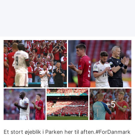
+
5
Et stort øjeblik i Parken her til aften.
#ForDanmark