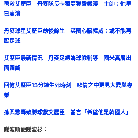
勇救艾歷臣　丹麥隊長卡積亞獲譽鐵漢　主帥：他早
已崩潰
丹麥球星艾歷臣劫後餘生　英國心臟權威：或不能再
踢足球
艾歷臣最新情況　丹麥足總為球隊輔導　國米高層出
面闢謠
回憶艾歷臣15分鐘生死時刻　悲情之中更見大愛與專
業
孫興慜轟致勝球獻艾歷臣　曾言「希望他是韓國人」
睇波順便睇波衫：