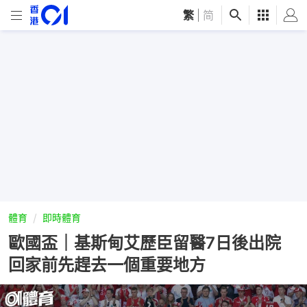
繁
|
简
體育
即時體育
歐國盃｜基斯甸艾歷臣留醫7日後出院
回家前先趕去一個重要地方