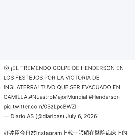
😲 ¡EL TREMENDO GOLPE DE HENDERSON EN
LOS FESTEJOS POR LA VICTORIA DE
INGLATERRA! TUVO QUE SER EVACUADO EN
CAMILLA.
#NuestroMejorMundial
#Henderson
pic.twitter.com/0SzLpcBWZl
— Diario AS (@diarioas)
July 6, 2026
軒達臣今日於Instagram上載一張躺在醫院病床上的