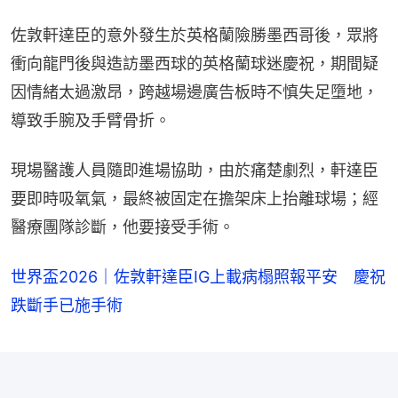
佐敦軒達臣的意外發生於英格蘭險勝墨西哥後，眾將
衝向龍門後與造訪墨西球的英格蘭球迷慶祝，期間疑
因情緒太過激昂，跨越場邊廣告板時不慎失足墮地，
導致手腕及手臂骨折。
現場醫護人員隨即進場協助，由於痛楚劇烈，軒達臣
要即時吸氧氣，最終被固定在擔架床上抬離球場；經
醫療團隊診斷，他要接受手術。
世界盃2026｜佐敦軒達臣IG上載病榻照報平安 慶祝
跌斷手已施手術