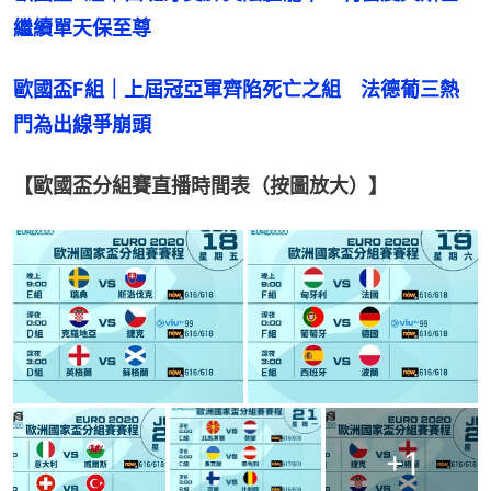
繼續單天保至尊
歐國盃F組｜上屆冠亞軍齊陷死亡之組　法德葡三熱
門為出線爭崩頭
【歐國盃分組賽直播時間表（按圖放大）】
+
1