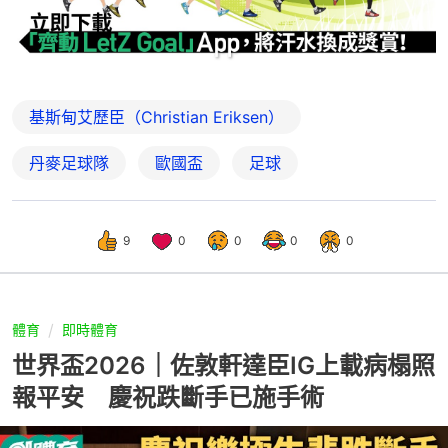
基斯甸艾歷臣（Christian Eriksen）
丹麥足球隊
歐國盃
足球
9
0
0
0
0
體育
即時體育
世界盃2026｜佐敦軒達臣IG上載病榻照
報平安 慶祝跌斷手已施手術