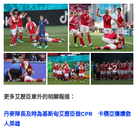
+
2
更多艾歷臣意外的相關報道：
丹麥隊長及時為基斯甸艾歷臣做CPR　卡積亞獲讚救
人英雄