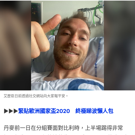
艾歷臣日前透過社交網站向大家報平安。
▶▶▶
緊貼歐洲國家盃2020　終極睇波懶人包
丹麥前一日在分組賽面對比利時，上半場踢得非常