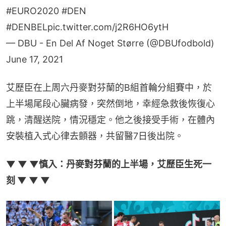
#EURO2020
#DEN
#DENBEL
pic.twitter.com/j2R6HO6ytH
— DBU - En Del Af Noget Større (@DBUfodbold)
June 17, 2021
艾歷臣在上周六丹麥對芬蘭的B組首輪分組賽中，於
上半場尾段心臟病發，突然倒地，幸經急救後恢復心
跳，清醒送院，情況穩定。他之後接受手術，在體內
安裝植入式心律去顫器，共留醫7日後出院。
▼ ▼ ▼慎入：丹麥對芬蘭的上半場，艾歷臣生死一
刻 ▼ ▼ ▼