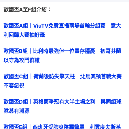
歐國盃A至F組介紹：
歐國盃A組｜ViuTV免費直播兩場首輪分組賽　意大
利回歸大賽抽好籤
歐國盃B組｜比利時最強但一位置存隱憂　初哥芬蘭
以守為攻鬥群雄
歐國盃C組｜荷蘭後防失擎天柱　北馬其頓首戰大賽
不容忽視
歐國盃D組｜英格蘭爭冠有大半主場之利　與同組球
隊甚有淵源
歐國盃E組｜西班牙受肺炎陰霾籠罩　利雲度夫斯基