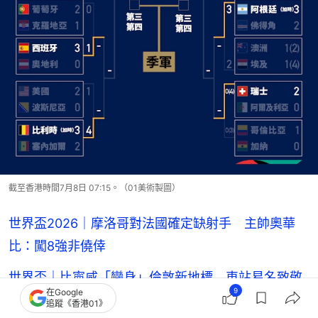
截至香港時間7月8日 07:15。（01美術製圖）
世界盃2026｜摩洛哥對法國確定缺射手 主帥奧華
比：闖8強非僥倖
世界盃｜比寧咸「變身」倫敦新地標 車站易名致敬
9
在Google
即成打卡熱點
追蹤《香港01》