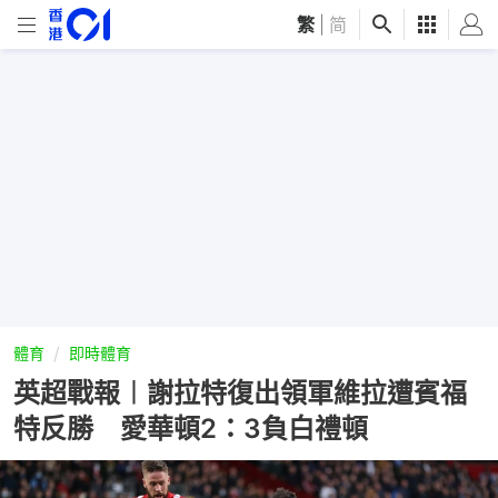
繁
|
简
體育
即時體育
英超戰報︱謝拉特復出領軍維拉遭賓福
特反勝 愛華頓2：3負白禮頓