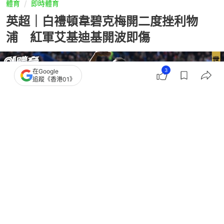
體育
即時體育
英超｜白禮頓韋碧克梅開二度挫利物
浦 紅軍艾基迪基開波即傷
3
在Google
追蹤《香港01》
撰文：
陳智深
出版：
2026-03-21 22:47
更新：
2026-03-21 23:22