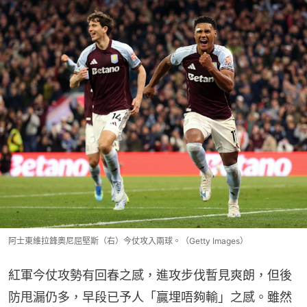
阿士東維拉鋒奧尼屈堅斯（右）今仗攻入兩球。（Getty Images）
紅軍今仗攻勢有回春之感，進攻步伐暫見爽朗，但後
防甩漏仍多，早段已予人「贏埋唔夠輸」之感。雖然