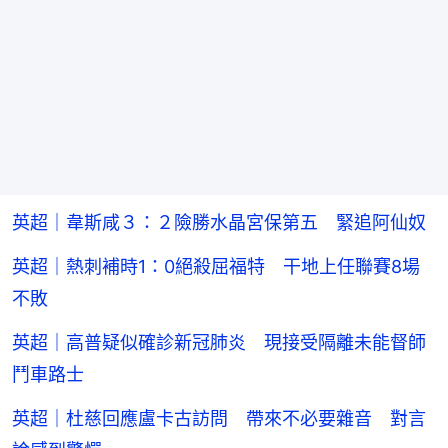
英超｜韋斯咸３：２險勝水晶宮保第五 緊追阿仙奴
英超｜熱刺補時1：0絕殺屈福特 干地上任聯賽8場
不敗
英超｜高普疑似確診新冠肺炎 現接受隔離未能督師
鬥車路士
英超｜杜慈回應盧卡古訪問 帶來不必要雜音 對言