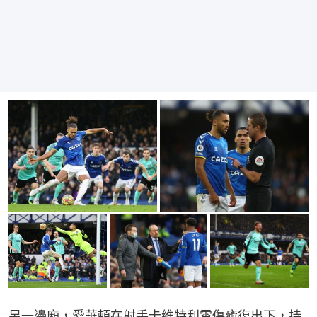
另一邊廂，愛華頓在射手卡維特利雲傷癒復出下，持