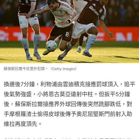
蘇保斯拉爾今仗意外犯錯。（Getty Images）
換邊後7分鐘，利物浦由雲迪積克接應罰球頂入，追平
後氣勢強盛，小將恩古莫亞遠射中柱。但扳平5分鐘
後，蘇保斯拉爾接應界外球回傳後突然跣腳跌低，對
手摩根羅渣士偷得皮球後傳予奧尼屈堅斯門前射入助
維拉再度頂先。