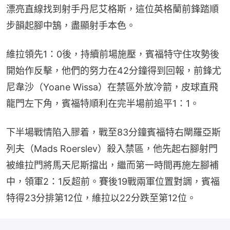
漂亮直線找到射手丹尼艾格斯，這位英格蘭前鋒踏順
步韻起腳中鵠，盡顯射手本色。
維拉領先1：0後，持續前場施壓，賓福特守住攻勢後
開始作反擊，他們的努力在42分鐘得到回報，前鋒尤
尼韋沙（Yoane Wissa）在禁區外放冷箭，皮球直飛
龍門左下角，賓福特順利在完半場前追平1：1。
下半場戰情陷入膠着，戰至83分鐘賓福特右閘羅亞斯
列夫（Mads Roerslev）殺入禁區，他先起右腳射門
被維拉門將馬天尼斯擋出，繼而第一時間再施左腳補
中，領軍2：1反超前。賽後19戰兩軍位置對調，賓福
特得23分排第12位，維拉以22分跌至第12位。