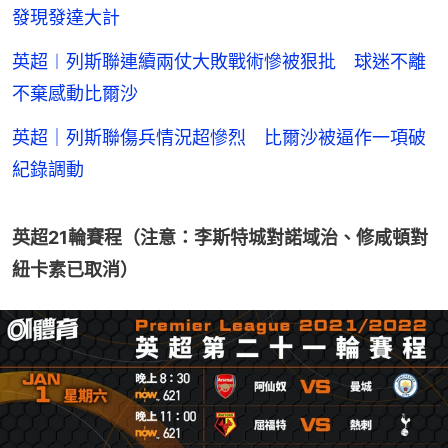
發現發達大計
英超︱列斯聯連續兩仗大敗戰術慘被狠批 球迷不離
不棄感動比爾沙
英超｜列斯聯傷兵情況超慘烈 比爾沙被逼作一項破
紀錄調動
英超21輪賽程（注意：李斯特城對諾域治、修咸頓對
紐卡素已取消）