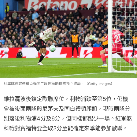
紅軍隊長雲迪積克梅開二度仍無助球隊挽回敗局。（Getty Images）
維拉贏波後鎖定歐聯席位，利物浦跌至第5位，仍機
會被後面兩隊般尼茅夫及同白禮頓爬頭，現時兩隊分
別落後利物浦4分及6分，但同樣都踢少一場。紅軍煞
科戰對賓福特要全取3分至能確定來季能參加歐聯。