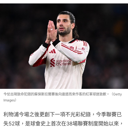
今仗出現致命犯錯的蘇保斯拉爾賽後向遠道而來作客的紅軍球迷致歉。（Getty
Images）
利物浦今場之後更創下一項不光彩紀錄，今季聯賽已
失52球，是球會史上首次在38場聯賽制度開始以來，