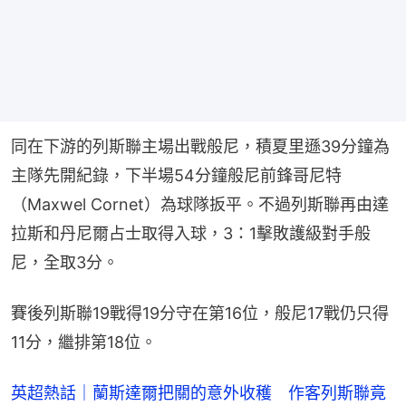
同在下游的列斯聯主場出戰般尼，積夏里遜39分鐘為
主隊先開紀錄，下半場54分鐘般尼前鋒哥尼特
（Maxwel Cornet）為球隊扳平。不過列斯聯再由達
拉斯和丹尼爾占士取得入球，3：1擊敗護級對手般
尼，全取3分。
賽後列斯聯19戰得19分守在第16位，般尼17戰仍只得
11分，繼排第18位。
英超熱話｜蘭斯達爾把關的意外收穫 作客列斯聯竟