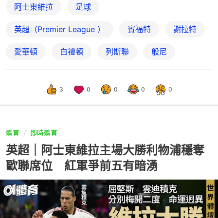
阿士東維拉
足球
英超（Premier League ）
賓福特
謝拉特
愛華頓
白禮頓
列斯聯
般尼
3
0
0
0
0
體育
即時體育
英超｜阿士東維拉主場大勝利物浦穩奪
歐聯席位 紅軍爭前五有暗湧