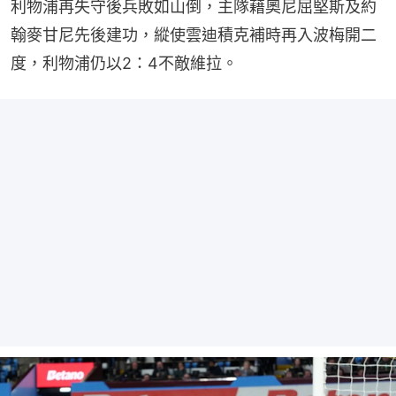
利物浦再失守後兵敗如山倒，主隊藉奧尼屈堅斯及約
翰麥甘尼先後建功，縱使雲迪積克補時再入波梅開二
度，利物浦仍以2：4不敵維拉。