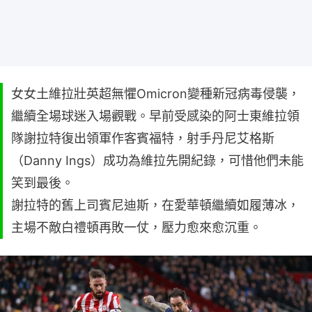
女女土維拉壯英超無懼Omicron變種新冠病毒侵襲，
繼續全場球迷入場觀戰。早前受感染的阿士東維拉領
隊謝拉特復出領軍作客賓福特，射手丹尼艾格斯
（Danny Ings）成功為維拉先開紀錄，可惜他們未能
笑到最後。
謝拉特的舊上司賓尼迪斯，在愛華頓繼續如履薄冰，
主場不敵白禮頓再敗一仗，壓力愈來愈沉重。