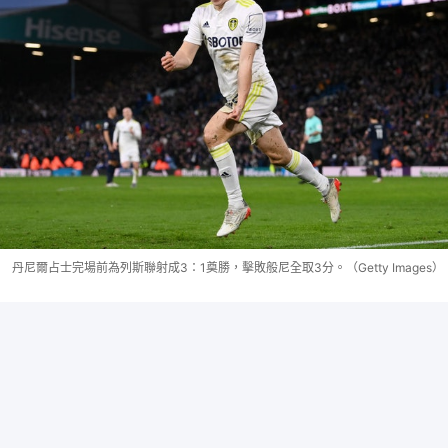
丹尼爾占士完場前為列斯聯射成3：1奠勝，擊敗般尼全取3分。（Getty Images）