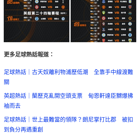
更多足球熱話報道：
足球熱話｜古天奴離利物浦歷低潮 全靠手中線渡難
關
英超熱話｜蘭歷克亂開空頭支票 甸恩軒達臣嬲爆拂
袖而去
足球熱話｜世上最難當的領隊？朗尼掌打比郡 被扣
到負分再遇重創