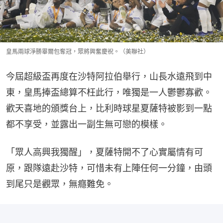
皇馬兩球淨勝畢爾包奪冠，眾將興奮慶祝。（美聯社）
今屆超級盃再度在沙特阿拉伯舉行，山長水遠飛到中
東，皇馬捧盃總算不枉此行，唯獨是一人鬱鬱寡歡。
歡天喜地的頒獎台上，比利時球星夏薩特被影到一點
都不享受，並露出一副生無可戀的模樣。
「眾人高興我獨醒」，夏薩特開不了心實屬情有可
原，跟隊遠赴沙特，可惜未有上陣任何一分鐘，由頭
到尾只是觀眾，無癮難免。