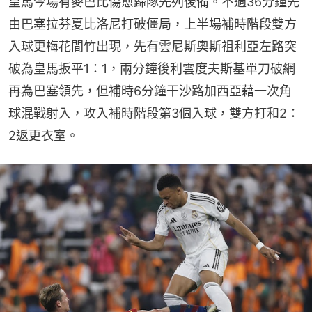
皇馬今場有麥巴比傷愈歸隊先列後備。不過36分鐘先
由巴塞拉芬夏比洛尼打破僵局，上半場補時階段雙方
入球更梅花間竹出現，先有雲尼斯奧斯祖利亞左路突
破為皇馬扳平1：1，兩分鐘後利雲度夫斯基單刀破網
再為巴塞領先，但補時6分鐘干沙路加西亞藉一次角
球混戰射入，攻入補時階段第3個入球，雙方打和2：
2返更衣室。