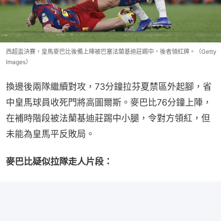
西超盃決賽，皇馬麥巴比後備上陣被巴塞法蘭基迪莊踢中，後者領紅牌。（Getty
Images）
換邊後兩隊繼續對攻，73分鐘拉芬夏禁區外起腳，省
中皇馬球員收死門將高圖爾斯。麥巴比76分鐘上陣，
在補時階段被法蘭基迪莊踢中小腿，令對方領紅，但
未能為皇馬平反敗局。
麥巴比疑似拉隊走人片段：