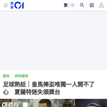
繁
|
简
體育
即時體育
足球熱話｜皇馬捧盃唯獨一人開不了
心 夏薩特迷失頒獎台