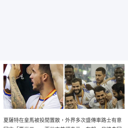
夏薩特在皇馬被投閒置散，外界多次盛傳車路士有意