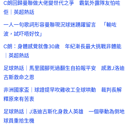
C朗回歸曼聯做大佬變世代之爭 霸氣外露隊友怕咗
佢｜英超熱話
一人一句歌詞形容曼聯現況球迷踴躍留言 「輸咗
波，試吓唔好忟」
C朗：身體感覺就像30歲 年紀漸長最大挑戰非體能
｜英超熱話
足球熱話｜馬里國腳死過翻生自拍報平安 感激J洛迪
古斯救命之恩
非洲國家盃｜球證提早吹雞收工全球哄動 裁判長解
釋原來有苦衷
足球熱話｜J洛迪古斯化身救人英雄 一個舉動為倒地
球員重拾生機