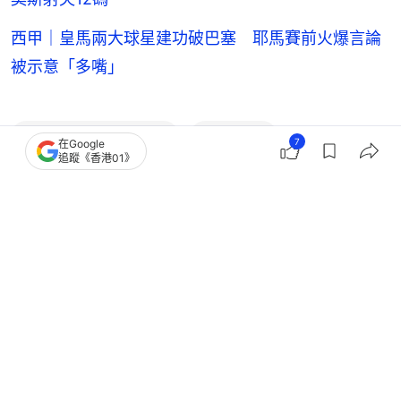
西甲｜皇馬兩大球星建功破巴塞 耶馬賽前火爆言論
被示意「多嘴」
皇馬（Real Madrid）
巴塞隆拿
7
在Google
追蹤《香港01》
西甲（La Liga）
基利安麥巴比
足球
1
0
0
4
1
體育
即時體育
歐聯速評｜皇馬連敗沙比阿朗素情有可
原 球員力撐仍獲更衣室支持