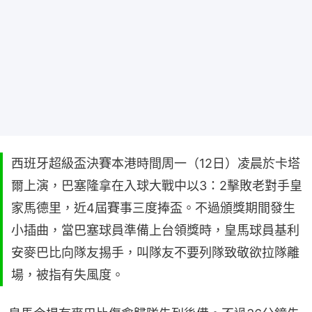
西班牙超級盃決賽本港時間周一（12日）凌晨於卡塔
爾上演，巴塞隆拿在入球大戰中以3：2擊敗老對手皇
家馬德里，近4屆賽事三度捧盃。不過頒獎期間發生
小插曲，當巴塞球員準備上台領獎時，皇馬球員基利
安麥巴比向隊友掦手，叫隊友不要列隊致敬欲拉隊離
場，被指有失風度。