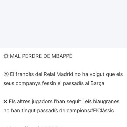
💥 MAL PERDRE DE MBAPPÉ
🤬 El francès del Reial Madrid no ha volgut que els
seus companys fessin el passadís al Barça
❌ Els altres jugadors l'han seguit i els blaugranes
no han tingut passadís de campions
#ElClàssic