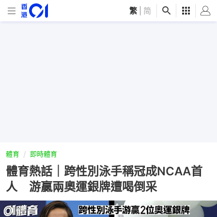
繁
|
简
體育
即時體育
體育熱話｜跨性別泳手稱冠成NCAA首
人 游贏兩奧運銀牌遭喝倒采