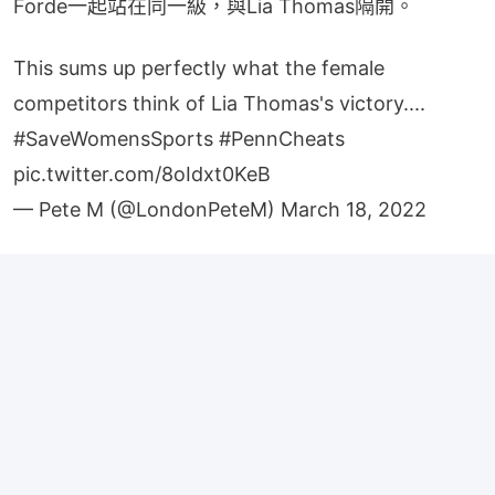
Forde一起站在同一級，與Lia Thomas隔開。
This sums up perfectly what the female
competitors think of Lia Thomas's victory....
#SaveWomensSports
#PennCheats
pic.twitter.com/8oIdxt0KeB
— Pete M (@LondonPeteM)
March 18, 2022