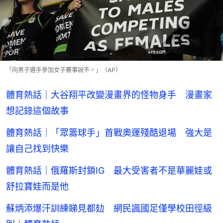
「向男子選手參加女子賽事說不。」（AP）
體育熱話｜大谷翔平改變漫畫界的怪物身手 漫畫家
想記錄這個故事
體育熱話｜「眾籌球手」首戰奧運殘酷退場 強大是
讓自己找到快樂
體育熱話｜俄羅斯封鎖IG 最大受害者不是華麗娃或
舒拉寶娃而是他
蘇炳添爆汗訓練睇見都攰 網民諷國足僅學校田徑級