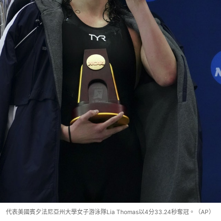
代表美國賓夕法尼亞州大學女子游泳隊Lia Thomas以4分33.24秒奪冠。（AP）