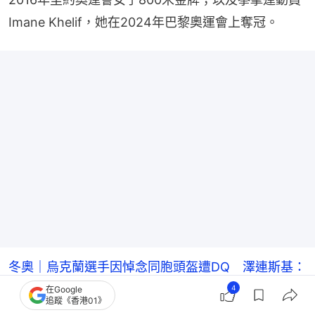
Imane Khelif，她在2024年巴黎奧運會上奪冠。
冬奧｜烏克蘭選手因悼念同胞頭盔遭DQ 澤連斯基：
勇氣比獎牌重要
4
在Google
追蹤《香港01》