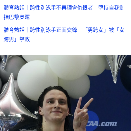
體育熱話｜跨性別泳手不再理會仇恨者 堅持自我劍
指巴黎奧運
體育熱話｜跨性別泳手正面交鋒 「男跨女」被「女
跨男」擊敗