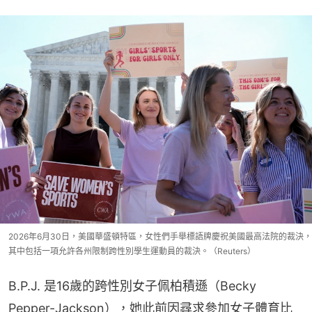
2026年6月30日，美國華盛頓特區，女性們手舉標語牌慶祝美國最高法院的裁決，
其中包括一項允許各州限制跨性別學生運動員的裁決。（Reuters）
B.P.J. 是16歲的跨性別女子佩柏積遜（Becky 
Pepper-Jackson），她此前因尋求參加女子體育比