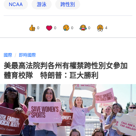
NCAA
游泳
跨性別
0
0
0
0
4
國際
即時國際
美最高法院判各州有權禁跨性別女參加
體育校隊 特朗普：巨大勝利