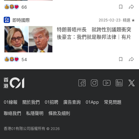
66
即時國際
2025-02-23
精選 ★
特朗普晤州長 就跨性別議題衝突
後豪言：我們就是聯邦法律｜有片
54
01線報
關於我們
01招聘
廣告查詢
01App
常見問題
聯絡我們
私隱聲明
條款及細則
香港01有限公司版權所有 ©
2026