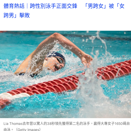
體育熱話｜跨性別泳手正面交鋒 「男跨女」被「女
跨男」擊敗
Lia Thomas去年曾以驚人的38秒領先獲得第二名的泳手，贏得大專女子1650碼自
由泳。（Getty Images）