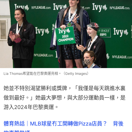
Lia Thomas希望能在巴黎奧運亮相。（Getty Images）
她並不特別渴望勝利或獎牌，「我僅是每天跳進水裏
做到最好。」她最大夢想，與大部分運動員一樣，是
游入2024年巴黎奧運。
體育熱話｜MLB球星冇工開轉做Pizza店員？ 背後