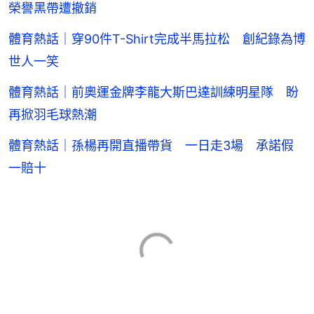
榮譽黑帶遭撤銷
體育熱話｜穿90件T-Shirt完成半馬拉松 創紀錄為博
世人一笑
體育熱話｜前奧運金牌李龍大斯巴達訓練明星隊 盼
再掀羽毛球熱潮
體育熱話｜孫楊再開直播帶貨 一日走3場 承諾假
一賠十