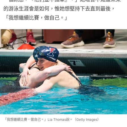
的游泳生涯會是如何，惟她想堅持下去直到最後，
「我想繼續比賽，做自己。」
「我想繼續比賽，做自己。」Lia Thomas說。（Getty Images）