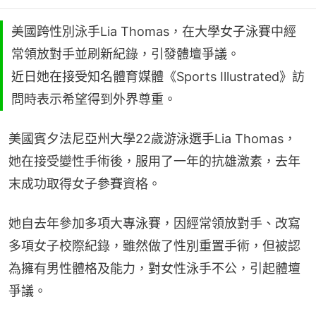
美國跨性別泳手Lia Thomas，在大學女子泳賽中經
常領放對手並刷新紀錄，引發體壇爭議。
近日她在接受知名體育媒體《Sports Illustrated》訪
問時表示希望得到外界尊重。
美國賓夕法尼亞州大學22歲游泳選手Lia Thomas，
她在接受變性手術後，服用了一年的抗雄激素，去年
末成功取得女子參賽資格。
她自去年參加多項大專泳賽，因經常領放對手、改寫
多項女子校際紀錄，雖然做了性別重置手術，但被認
為擁有男性體格及能力，對女性泳手不公，引起體壇
爭議。