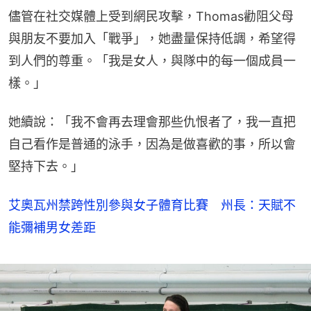
儘管在社交媒體上受到網民攻擊，Thomas勸阻父母
與朋友不要加入「戰爭」，她盡量保持低調，希望得
到人們的尊重。「我是女人，與隊中的每一個成員一
樣。」
她續說：「我不會再去理會那些仇恨者了，我一直把
自己看作是普通的泳手，因為是做喜歡的事，所以會
堅持下去。」
艾奧瓦州禁跨性別參與女子體育比賽 州長：天賦不
能彌補男女差距