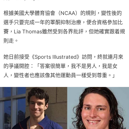
根據美國大學體育協會（NCAA）的規則，變性後的
選手只要完成一年的睪酮抑制治療，便合資格參加比
賽，Lia Thomas雖然受到各界批評，但她確實跟着規
則走。
她日前接受《Sports Illustrated》訪問，終就連月來
的爭議開腔：「答案很簡單，我不是男人，我是女
人，變性者也應該像其他運動員一樣受到尊重。」