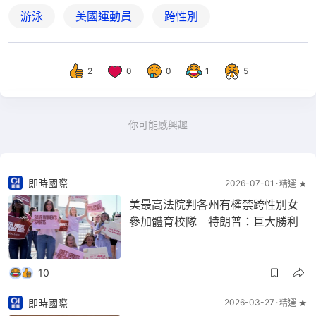
游泳
美國運動員
跨性別
2
0
0
1
5
你可能感興趣
即時國際
2026-07-01
精選 ★
美最高法院判各州有權禁跨性別女
參加體育校隊 特朗普：巨大勝利
10
即時國際
2026-03-27
精選 ★