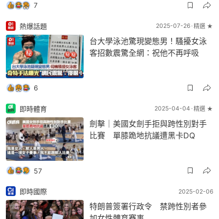
7
熱爆話題
2025-07-26
精選 ★
台大學泳池驚現變態男！騷擾女泳
客招數震驚全網：祝他不再呼吸
6
即時體育
2025-04-04
精選 ★
劍擊｜美國女劍手拒與跨性別對手
比賽 單膝跪地抗議遭黑卡DQ
57
即時國際
2025-02-06
特朗普簽署行政令 禁跨性別者參
加女性體育賽事