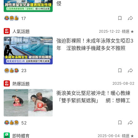
侵
17
人氣話題
2025-12-22
精選 ★
強迫影裸照！未成年泳隊女生啞忍3
年 淫狼教練手機藏多女不雅照
23
熱爆話題
2025-08-02
衝浪美女比堅尼被沖走！暖心教練
「雙手緊抓幫遮胸」 網：想轉工
52
即時體育
2025-06-04
精選 ★