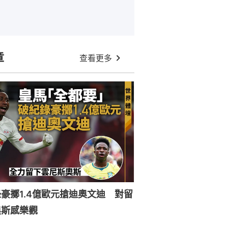
章
查看更多
豪擲1.4億歐元搶迪奧文迪 對留
奧斯感樂觀