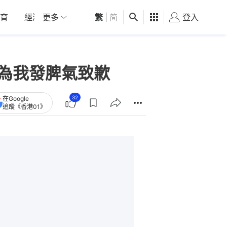
育
經濟
更多
01深圳
繁
觀點
|
简
健康
好食玩飛
登入
女
：為我發脾氣致歉
32
在Google
追蹤《香港01》