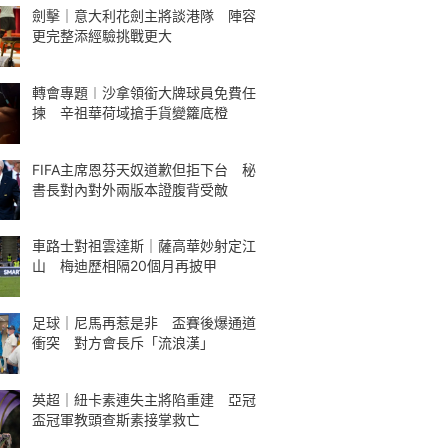
劍擊｜意大利花劍主將談港隊 陣容
更完整添經驗挑戰更大
轉會專題︱沙拿領銜大牌球員免費任
揀 辛祖華荷域搶手貨變籮底橙
FIFA主席恩芬天奴道歉但拒下台 秘
書長對內對外兩版本證腹背受敵
車路士對祖雲達斯｜薩高華妙射定江
山 梅迪歷相隔20個月再披甲
足球｜尼馬再惹是非 盃賽後爆通道
衝突 對方會長斥「流浪漢」
英超｜紐卡素連失主將陷重建 亞冠
盃冠軍教頭查斯素接掌救亡