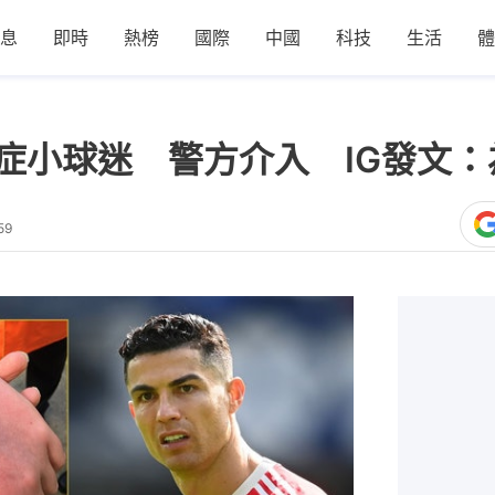
息
即時
熱榜
國際
中國
科技
生活
體
症小球迷 警方介入 IG發文
59