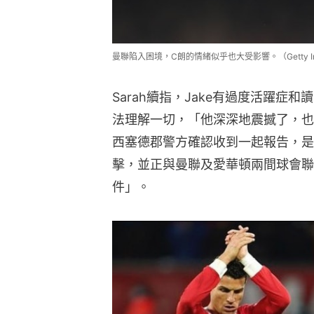
曼聯陷入困境，C朗的情緒似乎也大受影響。（Getty Im
Sarah續指，Jake有過度活躍
法理解一切，「他深深地震撼了，也
西塞德郡警方確認收到一起報告，是
擊，並正與曼聯及愛華頓兩間球會聯
件」。